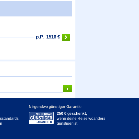
p.P.
1516 €
Nirgendwo günstiger Garantie
250 € geschenkt,
itsstandards
wenn deine Reise woanders
en
günstiger ist