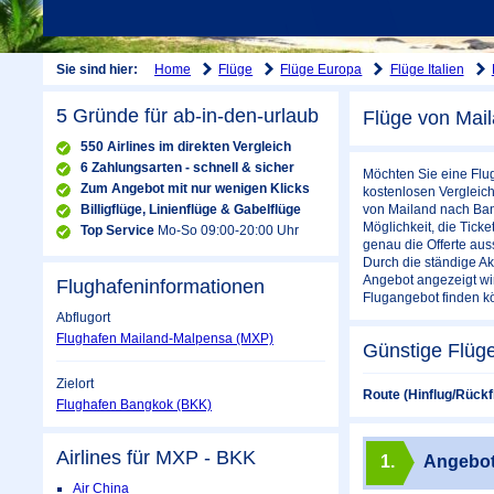
Home
Flüge
Flüge Europa
Flüge Italien
Sie sind hier:
5 Gründe für ab-in-den-urlaub
Flüge von Mai
550 Airlines im direkten Vergleich
6 Zahlungsarten - schnell & sicher
Möchten Sie eine Flu
Zum Angebot mit nur wenigen Klicks
kostenlosen Vergleich
Billigflüge, Linienflüge & Gabelflüge
von Mailand nach Bang
Möglichkeit, die Tick
Top Service
Mo-So 09:00-20:00 Uhr
genau die Offerte aus
Durch die ständige Ak
Angebot angezeigt wir
Flughafeninformationen
Flugangebot finden kön
Abflugort
Flughafen Mailand-Malpensa (MXP)
Günstige Flüg
Zielort
Route (Hinflug/Rückf
Flughafen Bangkok (BKK)
Airlines für MXP - BKK
1.
Angebo
Air China