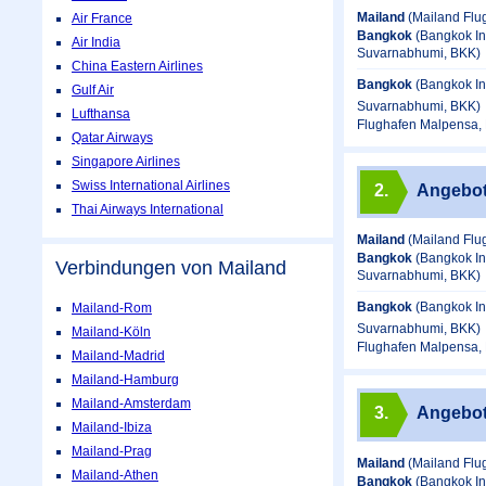
Mailand
(Mailand Flu
Air France
Bangkok
(Bangkok In
Air India
Suvarnabhumi, BKK)
China Eastern Airlines
Bangkok
(Bangkok In
Gulf Air
Suvarnabhumi, BKK)
Lufthansa
Flughafen Malpensa, 
Qatar Airways
Singapore Airlines
Swiss International Airlines
2.
Angebo
Thai Airways International
Mailand
(Mailand Flu
Bangkok
(Bangkok In
Verbindungen von Mailand
Suvarnabhumi, BKK)
Bangkok
(Bangkok In
Mailand-Rom
Suvarnabhumi, BKK)
Mailand-Köln
Flughafen Malpensa, 
Mailand-Madrid
Mailand-Hamburg
Mailand-Amsterdam
3.
Angebo
Mailand-Ibiza
Mailand-Prag
Mailand
(Mailand Flu
Mailand-Athen
Bangkok
(Bangkok In