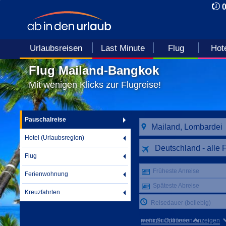
Urlaubsreisen
Last Minute
Flug
Hot
Flug Mailand-Bangkok
Mit wenigen Klicks zur Flugreise!
Pauschalreise
Hotel (Urlaubsregion)
Deutschland - alle 
Flug
Früheste Anreise
Ferienwohnung
Späteste Abreise
Kreuzfahrten
Reisedauer (beliebig)
mehr Suchkriterien anzeigen
weniger Optionen