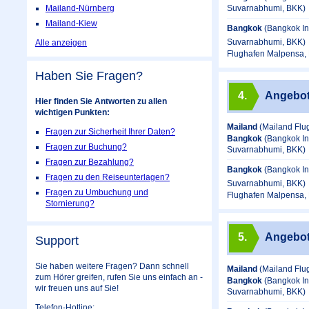
Suvarnabhumi, BKK)
Mailand-Nürnberg
Mailand-Kiew
Bangkok
(Bangkok In
Suvarnabhumi, BKK)
Alle anzeigen
Flughafen Malpensa, 
Haben Sie Fragen?
4.
Angebo
Hier finden Sie Antworten zu allen
wichtigen Punkten:
Mailand
(Mailand Flu
Fragen zur Sicherheit Ihrer Daten?
Bangkok
(Bangkok In
Fragen zur Buchung?
Suvarnabhumi, BKK)
Fragen zur Bezahlung?
Bangkok
(Bangkok In
Fragen zu den Reiseunterlagen?
Suvarnabhumi, BKK)
Fragen zu Umbuchung und
Flughafen Malpensa, 
Stornierung?
5.
Angebo
Support
Sie haben weitere Fragen? Dann schnell
Mailand
(Mailand Flu
zum Hörer greifen, rufen Sie uns einfach an -
Bangkok
(Bangkok In
wir freuen uns auf Sie!
Suvarnabhumi, BKK)
Telefon-Hotline: