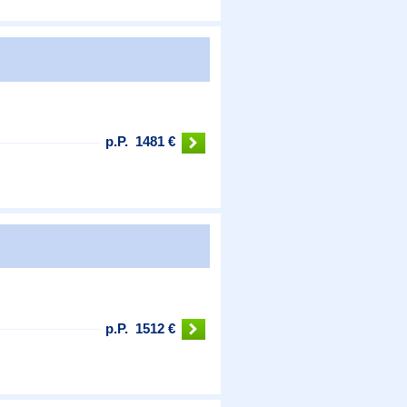
p.P.
1481 €
p.P.
1512 €