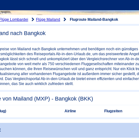
Flüge Lombardei
Flüge Mailand
Flugroute Mailand-Bangkok
land nach Bangkok
greise von Mailand nach Bangkok unternehmen und benötigen noch ein günstiges F
smöglichkeiten des Reiseportals Ab-in-den-Urlaub.de, um das preiswerteste Angebot
kok lässt sich schnell und unkompliziert über den Vergleichsrechner von Ab-in-de
etangebote von weit mehr als 750 verschiedenen Fluggesellschaften miteinander z
suchen können, die Ihren Reisewünschen voll und ganz entspricht. Nur ein Klick tr
tualisierung aller vorhandenen Flugangebote ist außerdem immer sicher gestellt, d
d. Das Vergleichsportal Ab-in-den-Urlaub.de bietet einen effizienten und einfach
nen, das Sie auch wirklich zufrieden stellt.
e von Mailand (MXP) - Bangkok (BKK)
lug)
Airline
Flugzeiten
t