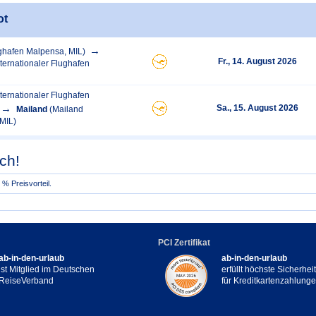
ot
ghafen Malpensa, MIL)
Fr., 14. August 2026
ternationaler Flughafen
ternationaler Flughafen
Sa., 15. August 2026
Mailand
(Mailand
MIL)
ch!
% Preisvorteil.
PCI Zertifikat
ab-in-den-urlaub
ab-in-den-urlaub
ist Mitglied im Deutschen
erfüllt höchste Sicherhe
ReiseVerband
für Kreditkartenzahlung