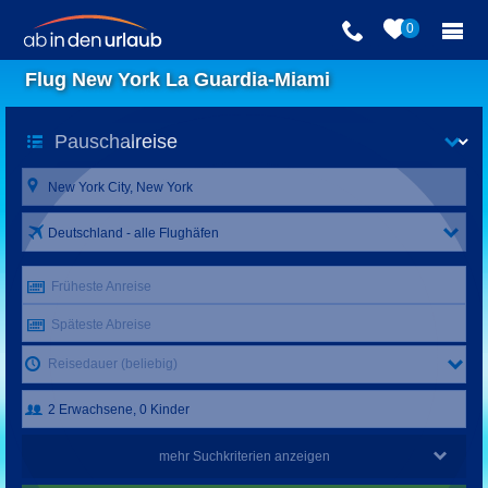
0
Flug New York La Guardia-Miami
Deutschland - alle Flughäfen
Früheste Anreise
Späteste Abreise
Reisedauer (beliebig)
mehr Suchkriterien anzeigen