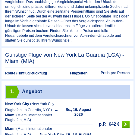
vergleichen. Das unabhängige Vergleichsportal Ab-in-den-Urlaub.de
ermöglicht eine präzise, differenzierte und dabei unkomplizierte Suche nach
Ihrem Wunschflug. Durch eine zeitnahe Preisermittlung sind Sie stets auf
der sicheren Seite bei der Auswahl Ihres Fluges. Ob für spontane Trips oder
lange im Vorfeld geplante Reisen – über das Vergleichsportal Ab-in-den-
Urlaub.de lassen sich die verschiedensten Flüge zu außerordentlich
günstigen Preisen buchen. Finden Sie aktuelle Preise und tolle
Flugangebote mit dem Vergleichsrechner von Ab-in-den-Urlaub.de und
starten Sie günstig zu Ihrem Wunschziel.
Günstige Flüge von New York La Guardia (LGA) -
Miami (MIA)
Preis pro Person
Route (Hinflug/Rückflug)
Flugzeiten
1.
Angebot
New York City
(New York City
So., 16. August
Flughafen La Guardia, NYC)
2026
Miami
(Miami Internationaler
Flughafen, MIA)
p.P.
642 €
Miami
(Miami Internationaler
Di., 18. August
Flughafen, MIA)
New York City