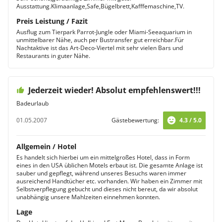
Ausstattung.Klimaanlage,Safe,Bügelbrett,Kafffemaschine,TV.
Preis Leistung / Fazit
Ausflug zum Tierpark Parrot-Jungle oder Miami-Seeaquarium in
unmittelbarer Nähe, auch per Bustransfer gut erreichbar.Für
Nachtaktive ist das Art-Deco-Viertel mit sehr vielen Bars und
Restaurants in guter Nähe.
Jederzeit wieder! Absolut empfehlenswert!!!
Badeurlaub
01.05.2007
Gästebewertung:
4.3 / 5.0
Allgemein / Hotel
Es handelt sich hierbei um ein mittelgroßes Hotel, dass in Form
eines in den USA üblichen Motels erbaut ist. Die gesamte Anlage ist
sauber und gepflegt, während unseres Besuchs waren immer
ausreichend Handtücher etc. vorhanden. Wir haben ein Zimmer mit
Selbstverpflegung gebucht und dieses nicht bereut, da wir absolut
unabhängig unsere Mahlzeiten einnehmen konnten.
Lage