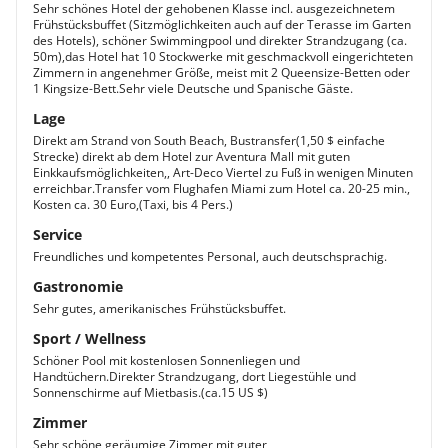
Sehr schönes Hotel der gehobenen Klasse incl. ausgezeichnetem
Frühstücksbuffet (Sitzmöglichkeiten auch auf der Terasse im Garten
des Hotels), schöner Swimmingpool und direkter Strandzugang (ca.
50m),das Hotel hat 10 Stockwerke mit geschmackvoll eingerichteten
Zimmern in angenehmer Größe, meist mit 2 Queensize-Betten oder
1 Kingsize-Bett.Sehr viele Deutsche und Spanische Gäste.
Lage
Direkt am Strand von South Beach, Bustransfer(1,50 $ einfache
Strecke) direkt ab dem Hotel zur Aventura Mall mit guten
Einkkaufsmöglichkeiten,, Art-Deco Viertel zu Fuß in wenigen Minuten
erreichbar.Transfer vom Flughafen Miami zum Hotel ca. 20-25 min.,
Kosten ca. 30 Euro,(Taxi, bis 4 Pers.)
Service
Freundliches und kompetentes Personal, auch deutschsprachig.
Gastronomie
Sehr gutes, amerikanisches Frühstücksbuffet.
Sport / Wellness
Schöner Pool mit kostenlosen Sonnenliegen und
Handtüchern.Direkter Strandzugang, dort Liegestühle und
Sonnenschirme auf Mietbasis.(ca.15 US $)
Zimmer
Sehr schöne,geräumige Zimmer mit guter