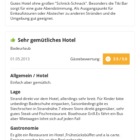
Gutes Hotel ohne großen "Schnick-Schnack". Besonders die Tiki Bar
sorgt für eine gute Abendstimmung. Als Ausgangspunkt für
Einkaufstouren oder Abstecher zu anderen Stränden und die
Umgebung gut geeignet.
Sehr gemütliches Hotel
Badeurlaub
01.05.2013
Gästebewertung:
3.5 / 5.0
Allgemein / Hotel
Einfach aber gemütlich.
Lage
Strand direkt vor dem Hotel, allerdings sehr breit. Für Kinder bitte
unbedingt Badeschuhe einpacken, Saisonbedingt gibt es
Stechrochen in Strandnähe.7 eleven Store direkt gegenüber, sehr
gutes Steak und Fischrestaurant. Boathouse Grill.Es fährt ein Bus
aber Mietwagen lohnt sich auf jeden Fall
Gastronomie
Es gibt ein Restaurant im Hotel ,Frühstücksbüffet und a la carte.
Speisen werden bis an den Pool gebracht.