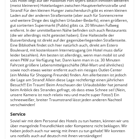
Das Hotel liegt auf der Halbinsel Fort Myers Beach inmitten weiteren
(meist kleineren) Hotelanlagen zwischen Hauptverkehrsstraße und
Strand! Für den kleinen Hunger zwischendurch gibt es einen kleinen
Laden auf der anderen Straßenseite (aber auch für Sonnencreme
und weitere Dinge des täglichen Urlauber-Bedarfs), einen größeren,
gut sortierten Supermarkt (Publix) gibts ca. 20 Minuten Fußweg
entfernt. In der unmittelbaren Nähe befinden sich auch Restaurants
(die wir allerdings nicht getestet haben). Eine Haltestelle der
Busverbindung ist direkt auf der gegenüberliegenden Straßenseite.
Eine Bibliothek findet sich hier natürlich auch, direkt am Estero
Boulevard, mit kostenlosem Internetzugang (im Hotel muss dafür
leider bezahlen). Am besten ist allerdings, wenn man mobil ist und
einen PKW zur Verfügung hat. Dann kann man in ca. 30 Minuten
Fahrzeit größere Lebensmittelgeschäfte (Wal-Mart und ähnliches)
sowie noch etwas weiter entfernt auch ein riesiges Outlet-Center
(ein Mekka für Shopping-Freunde) finden. Am allerbesten ist jedoch
die Lage am Strand! Allein diese Lage rechtfertigt einen jährlichen
Besuch!!! Ein Traum! Beim Anschauen der Urlaubsbilder hat jemand
beim Anblick des Strandes gefragt, ob dass etwa Schnee sei! (Nein,
unsere Kamera ist noch relativ neu und macht super Fotos!) Ein
schneeweißer, breiter Traumstrand lässt jeden anderen Nachteil
verschwinden!
Service
Soviel wir mit dem Personal des Hotels zu tun hatten, können wir uns
über mangelnde Freundlichkeit oder Kompetenz nicht beklagen. Wir
haben jedoch auch nur wenig mit ihnen zu tun gehabt! Wir konnten
uns notfalls auch auf deutsch mit ihnen verständigen!