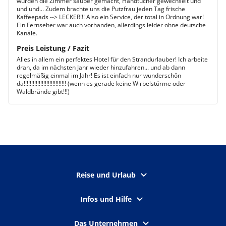
wurden die Zimmer sauber gemacht, Handtücher gewechselt und
und und... Zudem brachte uns die Putzfrau jeden Tag frische
Kaffeepads --> LECKER!!! Also ein Service, der total in Ordnung war!
Ein Fernseher war auch vorhanden, allerdings leider ohne deutsche
Kanäle.
Preis Leistung / Fazit
Alles in allem ein perfektes Hotel für den Strandurlauber! Ich arbeite
dran, da im nächsten Jahr wieder hinzufahren... und ab dann
regelmäßig einmal im Jahr! Es ist einfach nur wunderschön
da!!!!!!!!!!!!!!!!!!!!!!!!!!!! (wenn es gerade keine Wirbelstürme oder
Waldbrände gibt!!!)
Reise und Urlaub
Infos und Hilfe
Das Unternehmen