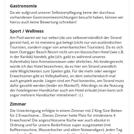
Gastronomie
Da wir aufgrund unserer Selbstverpflegung keine der durchaus
vorhandenen Gastronomieeinrichtungen besucht haben, können wir
hierzu auch keine Bewertung schreiben!
Sport / Wellness
Am Pool waren wir nur selten (da uns selbstverständlich der Strand
gereizt hat), er ist meistens gut belegt (nicht nur von ausländischen
Touristen, sondern sogar von amerikanischen Touristen). Da es sich
beim Outrigger Beach Resort nicht um ein klassischen Hotel (wie z.B.
in der Karibik) handelt, gibt (d.h. gab) es während unseres
Aufenthalts) kein Animationsteam oder ähnliches. Als kindergerecht
würde ich das Hotel bezeichnen, da es hier am Strand unendlich
viele Möglichkeiten zum Spielen gibt. Für die mehr oder weniger
Erwachsenen gibt es Volleyballnetz, an dem zwischendurch mal
auch gespielt wurde. Liegen sind am Pool kostenlos, am Strand muss
dafür gezahlt werden (leider ein Manko!!!). Allerdings ist die Nutzung
der hoteleigenen Handtücher auch am Hotel erlaubt (man kann sich
sogar mehrere Handtücher mitnehmen! :-) )
Zimmer
Die Unterbringung erfolgte in einem Zimmer mit 2 King-Size-Betten
für 2 Erwachsene... Dieses Zimmer hatte Platz für mindestens 4
Erwachsene! Die angeschlossene Küche war auch absolut in
Ordnung und für unsere Bedürfnisse super ausgestattet (mit
Kaffeemaschine, Wasserkocher und allem Notwendigen). Jeden Tag