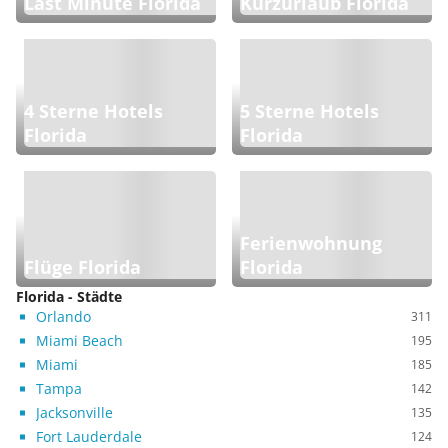
Last Minute Florida
Kurzurlaub Florida
4 Sterne Hotels
5 Sterne Hotels
Florida
Florida
Ferienwohnung
Flüge Florida
Florida
Florida - Städte
Orlando
311
Miami Beach
195
Miami
185
Tampa
142
Jacksonville
135
Fort Lauderdale
124