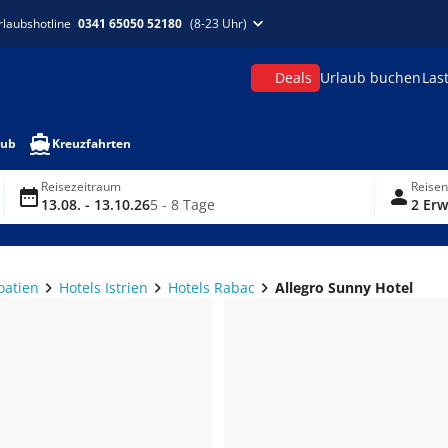
rlaubshotline
0341 65050 52180
(8-23 Uhr)
Deals
Urlaub buchen
Las
aub
Kreuzfahrten
Reisezeitraum
Reise
13.08. - 13.10.26
5 - 8 Tage
2 Erw
oatien
Hotels Istrien
Hotels Rabac
Allegro Sunny Hotel