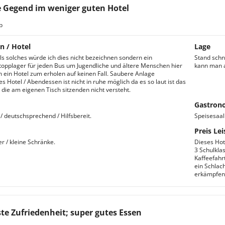
e Gegend im weniger guten Hotel
b
n / Hotel
Lage
als solches würde ich dies nicht bezeichnen sondern ein
Stand schn
opplager für jeden Bus um Jugendliche und ältere Menschen hier
kann man a
 ein Hotel zum erholen auf keinen Fall. Saubere Anlage
s Hotel / Abendessen ist nicht in ruhe möglich da es so laut ist das
die am eigenen Tisch sitzenden nicht versteht.
Gastron
/ deutschsprechend / Hilfsbereit.
Speisesaal 
Preis Lei
r / kleine Schränke.
Dieses Hot
3 Schulkla
Kaffeefahr
ein Schlac
erkämpfen 
ste Zufriedenheit; super gutes Essen