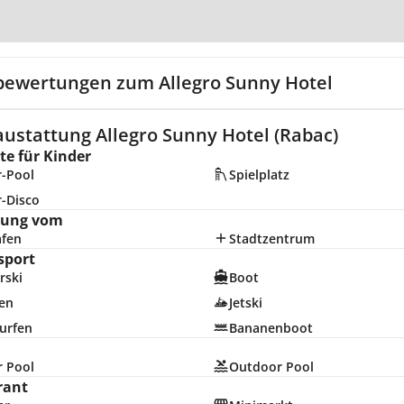
Zur Karte
bewertungen zum Allegro Sunny Hotel
austattung Allegro Sunny Hotel (Rabac)
e für Kinder
r-Pool
Spielplatz
r-Disco
nung vom
afen
Stadtzentrum
sport
rski
Boot
en
Jetski
urfen
Bananenboot
r Pool
Outdoor Pool
rant