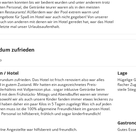
 warten konnten bis wir bedient wurden und unter anderem trotz
uten Personal, die Getränke teurer waren als in den meisten
en Restaurants! AUßerdem war der Pool extrem warm und
Angebote für Spaß im Hotel war auch nicht gegeben! Von unserer
auch von anderen mit denen wir im Hotel geredet hat, war das Hotel
 letzte mal unser Urlaubsaufenthalt.
dum zufrieden
b
n / Hotel
Lage
rundum zufrieden. Das Hotel ist frisch renoviert also war alles
Hügelige G
 in gutem Zustand. Wir hatten ein ausgezeichnetes Preis-
flacher Z
Verhältnis mit Vollpension plus . sogar inklusive Getränke beim
steile Stie
d mit dem Frühstücks- Mittags und Abendbuffet waren wir immer
 sowohl wir als auch unsere Kinder fanden immer etwas leckeres zu
 haben daher ein paar Kilos in 5 Tagen zugelegt Was ich auf jeden
nen muss ist die 100% allgemeine Freundlichkeit im ganzen Hotel.
Personal ist hilfsbereit, fröhlich und sogar kinderfreundlich!
Gastron
lne Angestellte war hilfsbereit und freundlich.
Gutes Esse