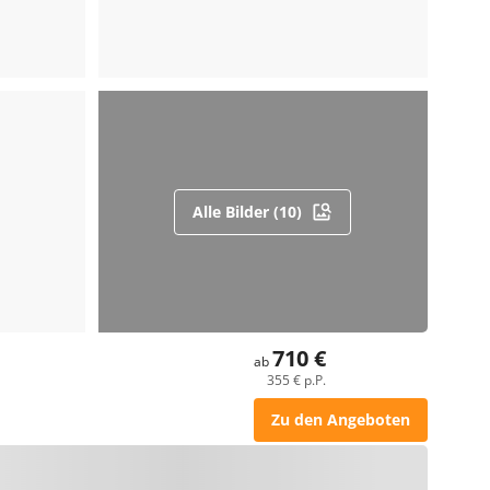
Alle Bilder (10)
710 €
ab
355 € p.P.
Zu den Angeboten