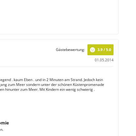
Gästebewertung:
3.9 / 5.0
01.05.2014
egend . kaum Eben . und in 2 Minuten am Strand. Jedoch kein
ugang zum Meer sondern unter der schönen Küstenpromenade
gen hinunter zum Meer. Mit Kindern ein wenig schwierig .
omie
n.