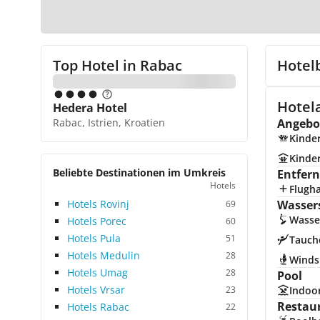
Top Hotel in
Rabac
Hotel
Hotel
Hedera Hotel
Rabac, Istrien, Kroatien
Angebot
Kinde
Kinde
Beliebte Destinationen im Umkreis
Entfer
Hotels
Flugh
Hotels Rovinj
Wasser
69
Wasse
Hotels Porec
60
Hotels Pula
51
Tauch
Hotels Medulin
28
Winds
Hotels Umag
28
Pool
Hotels Vrsar
23
Indoo
Restau
Hotels Rabac
22