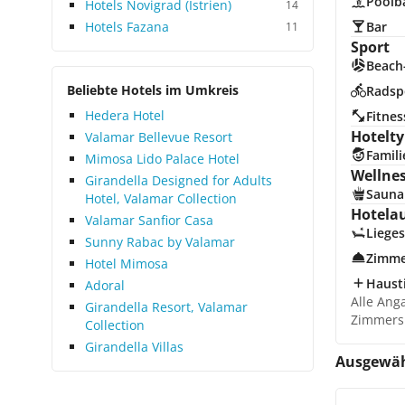
Poolb
Hotels Novigrad (Istrien)
14
Hotels Fazana
Bar
11
Sport
Beach-
Beliebte Hotels im Umkreis
Radsp
Hedera Hotel
Fitnes
Hotelty
Valamar Bellevue Resort
Famili
Mimosa Lido Palace Hotel
Wellne
Girandella Designed for Adults
Sauna
Hotel, Valamar Collection
Hotela
Valamar Sanfior Casa
Lieges
Sunny Rabac by Valamar
Zimme
Hotel Mimosa
Hausti
Adoral
Alle Ang
Girandella Resort, Valamar
Zimmers
Collection
Girandella Villas
Ausgewäh