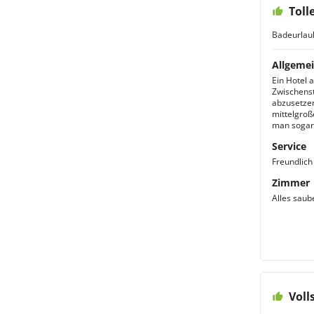
Toll
Badeurlau
Allgemei
Ein Hotel 
Zwischenst
abzusetzen
mittelgroße
man sogar 
Service
Freundlich 
Zimmer
Alles saube
Voll