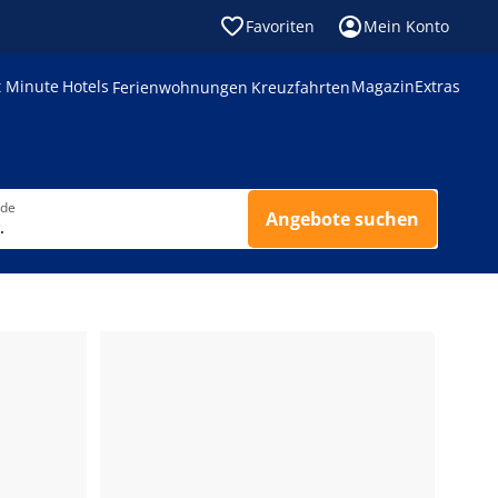
Favoriten
Mein Konto
t Minute
Hotels
Magazin
Extras
Ferienwohnungen
Kreuzfahrten
nde
Angebote suchen
.