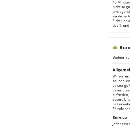
45 Minuten
nicht so g
umliegend
wirkliche 
Sicht und 
das 1. und
Run
Badeurlau
Allgemei
Wir waren 
sauber und
Leistungs-
Essen . un
zufrieden,
essen. Und
Fall erwäh
Sämtliches 
Service
Jeder einze