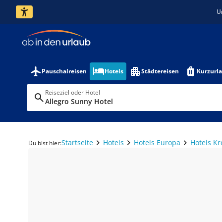
U
Pauschalreisen
Hotels
Städtereisen
Kurzurl
Reiseziel oder Hotel
Allegro Sunny Hotel
Startseite
Hotels
Hotels Europa
Hotels Kr
Du bist hier: