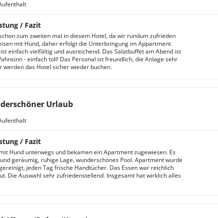
Aufenthalt
stung / Fazit
schon zum zweiten mal in diesem Hotel, da wir rundum zufrieden
reisen mit Hund, daher erfolgt die Unterbringung im Appartment.
ist einfach vielfältig und ausreichend. Das Salatbuffet am Abend ist
hnsinn - einfach toll! Das Personal ist freundlich, die Anlage sehr
r werden das Hotel sicher wieder buchen.
derschöner Urlaub
Aufenthalt
stung / Fazit
 mit Hund unterwegs und bekamen ein Apartment zugewiesen. Es
und geräumig, ruhige Lage, wunderschönes Pool. Apartment wurde
gereinigt, jeden Tag frische Handtücher. Das Essen war reichlich
ut. Die Auswahl sehr zufriedenstellend. Insgesamt hat wirklich alles