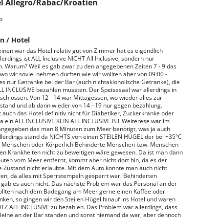
l Allegro/Rabac/Kroatien
b
n / Hotel
inen war das Hotel relativ gut von Zimmer hat es eigendlich
lerdings ist ALL Inclusive NICHT All Inclusive, sondern nur
n. Warum? Weil es gab zwar zu den angegebenen Zeiten 7 - 9 das
 wo wir soviel nehmen durften wie wir wollten aber von 09:00 -
es nur Getränke bei der Bar (auch nichtakloholische Getränke), die
ALL INCLUSIVE bezahlen mussten. Der Speisesaal war allerdings in
eschlossen. Von 12 - 14 war Mittagessen, wo wieder alles zur
stand und ab dann wieder von 14 - 19 nur gegen bezahlung.
 auch das Hotel definitiv nicht für Diabetiker, Zuckerkranke oder
da ein ALL INCLUSIVE KEIN ALL INCLUSIVE IST!Weiterese war im
angegeben das man 8 Minuten zum Meer benötigt, was ja auch
llerdings stand da NICHTS von einen STEILEN HÜGEL der bei +35°C
en Menschen oder Körperlich Behinderte Menschen bzw. Menschen
en Krankheiten nicht zu beweltigen wäre gewesen. Da ist man dann
uten vom Meer entfernt, kommt aber nicht dort hin, da es der
e Zustand nicht erlaubte. Mit dem Auto konnte man auch nicht
ren, da alles mit Sperrstempeln gesperrt war. Behinderten
 gab es auch nicht. Das nächste Problem war das Personal an der
ollten nach dem Badegang am Meer gerne einen Kaffee oder
rinken, so gingen wir den Steilen Hügel hinauf ins Hotel und waren
OTZ ALL INCLUSIVE zu bezahlen. Das Problem war allerdings, dass
lleine an der Bar standen und sonst niemand da war, aber dennoch