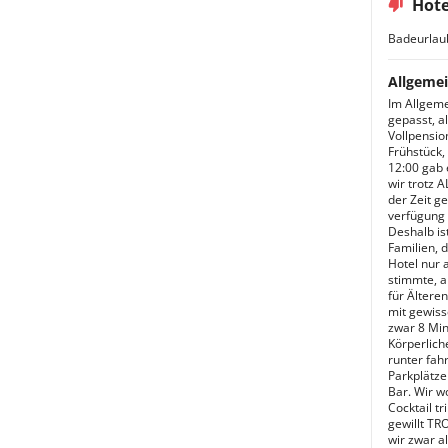
Hote
Badeurlau
Allgemei
Im Allgeme
gepasst, al
Vollpensio
Frühstück,
12:00 gab 
wir trotz 
der Zeit g
verfügung 
Deshalb ist
Familien, 
Hotel nur 
stimmte, a
für Älter
mit gewiss
zwar 8 Min
Körperlich
runter fah
Parkplätze
Bar. Wir w
Cocktail t
gewillt TR
wir zwar a