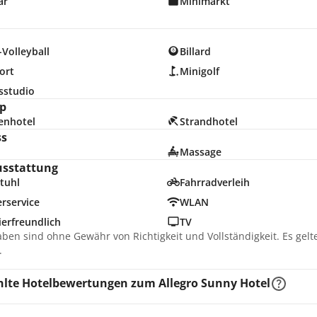
ar
Minimarkt
Volleyball
Billard
ort
Minigolf
sstudio
p
enhotel
Strandhotel
ss
Massage
usstattung
tuhl
Fahrradverleih
rservice
WLAN
erfreundlich
TV
aben sind ohne Gewähr von Richtigkeit und Vollständigkeit. Es gel
.
lte Hotelbewertungen zum Allegro Sunny Hotel