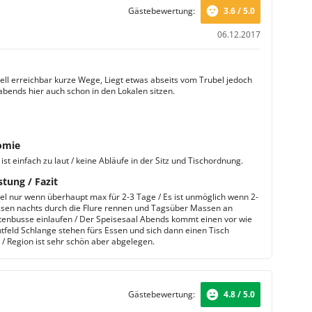
Gästebewertung:
3.6 / 5.0
06.12.2017
ell erreichbar kurze Wege, Liegt etwas abseits vom Trubel jedoch
bends hier auch schon in den Lokalen sitzen.
omie
ist einfach zu laut / keine Abläufe in der Sitz und Tischordnung.
stung / Fazit
el nur wenn überhaupt max für 2-3 Tage / Es ist unmöglich wenn 2-
ssen nachts durch die Flure rennen und Tagsüber Massen an
tenbusse einlaufen / Der Speisesaal Abends kommt einen vor wie
htfeld Schlange stehen fürs Essen und sich dann einen Tisch
/ Region ist sehr schön aber abgelegen.
Gästebewertung:
4.8 / 5.0