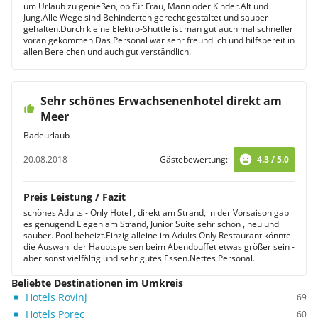
um Urlaub zu genießen, ob für Frau, Mann oder Kinder.Alt und
Jung.Alle Wege sind Behinderten gerecht gestaltet und sauber
gehalten.Durch kleine Elektro-Shuttle ist man gut auch mal schneller
voran gekommen.Das Personal war sehr freundlich und hilfsbereit in
allen Bereichen und auch gut verständlich.
Sehr schönes Erwachsenenhotel direkt am
Meer
Badeurlaub
20.08.2018
Gästebewertung:
4.3 / 5.0
Preis Leistung / Fazit
schönes Adults - Only Hotel , direkt am Strand, in der Vorsaison gab
es genügend Liegen am Strand, Junior Suite sehr schön , neu und
sauber. Pool beheizt.Einzig alleine im Adults Only Restaurant könnte
die Auswahl der Hauptspeisen beim Abendbuffet etwas größer sein -
aber sonst vielfältig und sehr gutes Essen.Nettes Personal.
Beliebte Destinationen im Umkreis
Hotels Rovinj
69
Hotels Porec
60