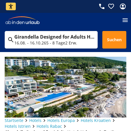
Girandella Designed for Adults Hotel, Valamar Collection
Suchen
16.08. - 16.10.26
5 - 8 Tage
2 Erw.
Startseite
Hotels
Hotels Europa
Hotels Kroatien
Hotels Istrien
Hotels Rabac