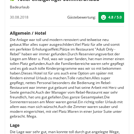
Badeurlaub
30.08.2018
Gästebewertung:
4.8 / 5.0
Allgemein / Hotel
Die Anlage war toll und modern renoviert und teilweise neu
gebaut.War alles super ausgeschildert.Viel Platz für alle und somit
ein perfekter Erholungseffekt.Plätze im Restaurant "Adult Only -
Rebel" haben wir immer gefunden.Durch Reservierungsverbot der
Liegen am Meer u. Pool, was wir super fanden, hat man immer einen
tollen Platz gefunden.Auch die Familienbereiche waren sehr gepflegt
und es gab auch tolle Kinderprogramme was wir so mit bekommen
haben.Dieses Hotel ist für uns auch eine Option um später mit
Kindern einmal Urlaub zu machen.Tolle rutschen.Alles super
gepflegt, nettes Personal besonders die Bedienung im Rebel-
Restaurant war immer gut gelaunt und hat seine Arbeit mit Herz und
Seele gemacht.Auch der Manager vom Rebel-Restaurnt war sehr
freundlich, hat uns gut gefallen.Das ganze Gesamtpaket.Die
Sonnenterrassen am Meer waren genial.Ein richtig toller Urlaub mit
allem was man sich wünscht.Auch die Zimmer waren sauber und
modern eingerichtet, mit viel Platz.Waren in einer Junior Suite unter
gebracht. Mega.
Lage
Die Lage war sehr gut, man konnte toll durch gut angelegte Wege,