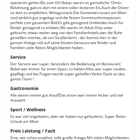
spazieren gehen.Bis zum Ort Rabac waren es gemütliche 10min. -
Belohnung gab es dort mit einem tollen leckeren Eis.Auch der Döner
ist dort zu empfehlen, Mittagssnack.Die Sonnenterrassen am Meer
sind wirklich gut angelegt und die festen Sonnenschirmepassen
perfekt zum gesamten Bild.Es gibt genügend Umkleiden.Auch für
Kinder genügend zu erleben.Wir waren im Adult-Only unter
gebracht, etwas weiter weg von den Familienhotels,wer die Ruhe
genießen möchte, ob von Straßenlärm . der kommt hier in der
ganzen Anlage voll auf seine Kosten.Genauso wie Kinder und
Familien viele Aktion Möglichkeiten haben.
Service
Der Service war super, besonders die Bedienung im Restaurant
Rebel war immer für einen Spass zu haben.Alles war super sauber,
gepflegt und bei Fragen wurde super geholfen.Vielen Dank an das
ganze Team !
Gastronomie
Alle waren immer gut drauf!Das essen war immer lecker und viel
Auswahl.
Sport / Wellness
Es war viel angeboten, aber wir haben nur gefaulenzt. Super Relax-
Urlaub am Meer
Preis Leistung / Fazit
Eine, wie schon erwähnt, tolle große Anlage.Mit vielen Möglichkeiten