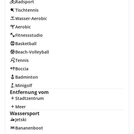
Radsport
Tischtennis
Wasser-Aerobic
Aerobic
Fitnessstudio
Basketball
Beach-Volleyball
Tennis
Boccia
Badminton
Minigolf
Entfernung vom
Stadtzentrum
Meer
Wassersport
Jetski
Bananenboot