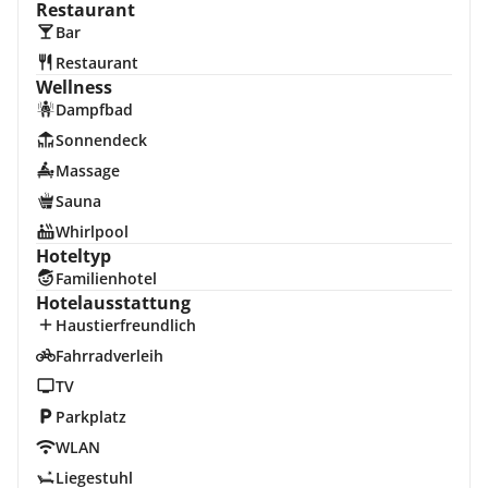
Restaurant
Bar
Restaurant
Wellness
Dampfbad
Sonnendeck
Massage
Sauna
Whirlpool
Hoteltyp
Familienhotel
Hotelausstattung
Haustierfreundlich
Fahrradverleih
TV
Parkplatz
WLAN
Liegestuhl