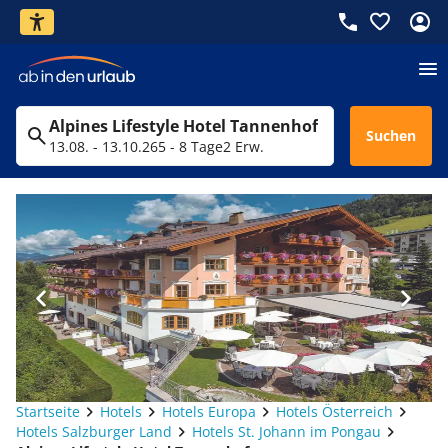
Alpines Lifestyle Hotel Tannenhof
Suchen
13.08. - 13.10.26
5 - 8 Tage
2 Erw.
Startseite
Hotels
Hotels Europa
Hotels Österreich
Hotels Salzburger Land
Hotels St. Johann im Pongau