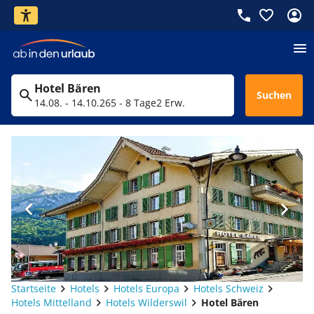
Hotel Bären
Suchen
14.08. - 14.10.26
5 - 8 Tage
2 Erw.
Startseite
Hotels
Hotels Europa
Hotels Schweiz
Hotels Mittelland
Hotels Wilderswil
Hotel Bären