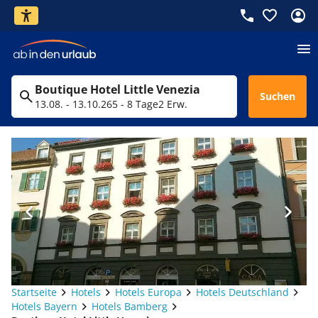
Boutique Hotel Little Venezia
Suchen
13.08. - 13.10.26
5 - 8 Tage
2 Erw.
Startseite
Hotels
Hotels Europa
Hotels Deutschland
Hotels Bayern
Hotels Bamberg