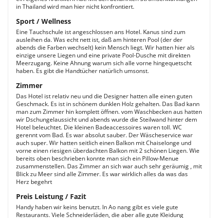
in Thailand wird man hier nicht konfrontiert.
Sport / Wellness
Eine Tauchschule ist angeschlossen ans Hotel. Kanus sind zum
ausleihen da. Was echt nett ist, daß am hinteren Pool (der der
abends die Farben wechselt) kein Mensch liegt. Wir hatten hier als
einzige unsere Liegen und eine private Pool-Dusche mit direkten
Meerzugang. Keine Ahnung warum sich alle vorne hingequetscht
haben. Es gibt die Handtücher natürlich umsonst.
Zimmer
Das Hotel ist relativ neu und die Designer hatten alle einen guten
Geschmack. Es ist in schönem dunklen Holz gehalten. Das Bad kann
man zum Zimmer hin komplett öffnen. vom Waschbecken aus hatten
wir Dschungelaussicht und abends wurde die Steilwand hinter dem
Hotel beleuchtet. Die kleinen Badeaccessoires waren toll. WC
gerennt vom Bad. Es war absolut sauber. Der Wäscheservice war
auch super. Wir hatten seitlich einen Balkon mit Chaiselonge und
vorne einen riesigen überdachten Balkon mit 2 schönen Liegen. Wie
bereits oben beschrieben konnte man sich ein Pillow-Menue
zusammenstellen. Das Zimmer an sich war auch sehr geräumig , mit
Blick zu Meer sind alle Zimmer. Es war wirklich alles da was das
Herz begehrt
Preis Leistung / Fazit
Handy haben wir keins benutzt. In Ao nang gibt es viele gute
Restaurants. Viele Schneiderläden, die aber alle gute Kleidung