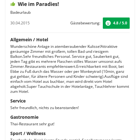
Wie im Paradies!
Badeurlaub
30.04.2015
Gästebewertung:
4.8 / 5.0
Allgemein / Hotel
Wunderschöne Anlage in atemberaubender Kulisse!Attraktive
geräumige Zimmer mit großem, tollen Bad und riesigem
Balkon.Sehr freundliches Personal. Service gut, Sauberkeit gut,
jeden Tag gibt es mehrere Flaschen stilles Wasser umsonst aufs
Zimmer.Restaurants empfehlenswert.Erreichbarkeit mit Boot, bei
Ebbe zu Fuß durch das Wasser oder per Monkeytrail (10min, ganz
gut gehbar, für ältere Personen und Kinder schwierig).Ausflüge sind
einfach vom Hotel aus buchbar, man wird direkt vom Hotel
abgeholt.Super Tauchschule in der Hotelanlage, Tauchlehrer kommt
zum Hotel.
Service
Sehr freundlich, nichts zu beanstanden!
Gastronomie
Thai-Restaurant sehr gut!
Sport / Wellness