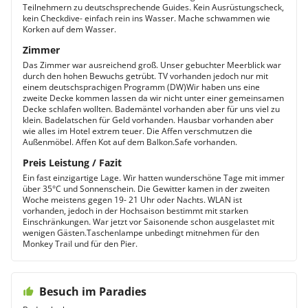
Teilnehmern zu deutschsprechende Guides. Kein Ausrüstungscheck,
kein Checkdive- einfach rein ins Wasser. Mache schwammen wie
Korken auf dem Wasser.
Zimmer
Das Zimmer war ausreichend groß. Unser gebuchter Meerblick war
durch den hohen Bewuchs getrübt. TV vorhanden jedoch nur mit
einem deutschsprachigen Programm (DW)Wir haben uns eine
zweite Decke kommen lassen da wir nicht unter einer gemeinsamen
Decke schlafen wollten. Bademäntel vorhanden aber für uns viel zu
klein. Badelatschen für Geld vorhanden. Hausbar vorhanden aber
wie alles im Hotel extrem teuer. Die Affen verschmutzen die
Außenmöbel. Affen Kot auf dem Balkon.Safe vorhanden.
Preis Leistung / Fazit
Ein fast einzigartige Lage. Wir hatten wunderschöne Tage mit immer
über 35°C und Sonnenschein. Die Gewitter kamen in der zweiten
Woche meistens gegen 19- 21 Uhr oder Nachts. WLAN ist
vorhanden, jedoch in der Hochsaison bestimmt mit starken
Einschränkungen. War jetzt vor Saisonende schon ausgelastet mit
wenigen Gästen.Taschenlampe unbedingt mitnehmen für den
Monkey Trail und für den Pier.
Besuch im Paradies