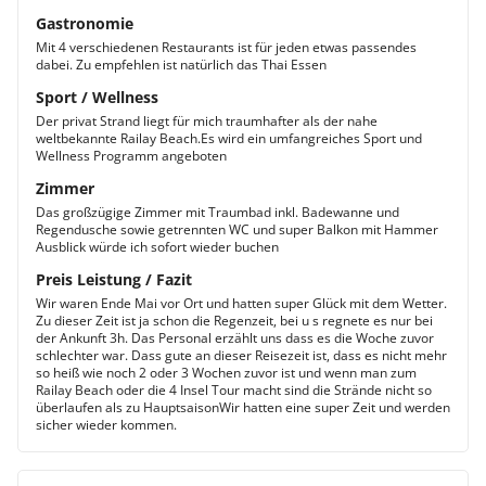
Gastronomie
Mit 4 verschiedenen Restaurants ist für jeden etwas passendes
dabei. Zu empfehlen ist natürlich das Thai Essen
Sport / Wellness
Der privat Strand liegt für mich traumhafter als der nahe
weltbekannte Railay Beach.Es wird ein umfangreiches Sport und
Wellness Programm angeboten
Zimmer
Das großzügige Zimmer mit Traumbad inkl. Badewanne und
Regendusche sowie getrennten WC und super Balkon mit Hammer
Ausblick würde ich sofort wieder buchen
Preis Leistung / Fazit
Wir waren Ende Mai vor Ort und hatten super Glück mit dem Wetter.
Zu dieser Zeit ist ja schon die Regenzeit, bei u s regnete es nur bei
der Ankunft 3h. Das Personal erzählt uns dass es die Woche zuvor
schlechter war. Dass gute an dieser Reisezeit ist, dass es nicht mehr
so heiß wie noch 2 oder 3 Wochen zuvor ist und wenn man zum
Railay Beach oder die 4 Insel Tour macht sind die Strände nicht so
überlaufen als zu HauptsaisonWir hatten eine super Zeit und werden
sicher wieder kommen.