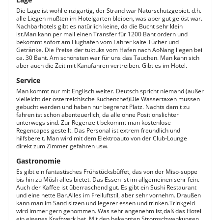
Die Lage ist wohl einzigartig, der Strand war Naturschutzgebiet. d.h.
alle Liegen mußten im Hotelgarten bleiben, was aber gut gelöst war.
Nachbarhotels gibt es natürlich keine, da die Bucht sehr klein
ist.Man kann per mail einen Transfer für 1200 Baht ordern und
bekommt sofort am Flughafen vom Fahrer kalte Tücher und
Getränke. Die Preise der tuktuks vom Hafen nach AoNang liegen bei
ca. 30 Baht. Am schönsten war für uns das Tauchen. Man kann sich
aber auch die Zeit mit Kanufahren vertreiben. Gibt es im Hotel.
Service
Man kommt nur mit Englisch weiter. Deutsch spricht niemand (außer
vielleicht der österreichische Küchenchef)Die Wassertaxen müssen
gebucht werden und haben nur begrenzt Platz. Nachts damit zu
fahren ist schon abenteuerlich, da alle ohne Positionslichter
unterwegs sind. Zur Regenzeit bekommt man kostenlose
Regencapes gestellt. Das Personal ist extrem freundlich und
hilfsbereit. Man wird mit dem Elektroauto von der Club-Lounge
direkt zum Zimmer gefahren usw.
Gastronomie
Es gibt ein fantastisches Frühstücksbüffet, das von der Miso-suppe
bis hin zu Müsli alles bietet. Das Essen ist im allgemeinen sehr fein.
Auch der Kaffee ist überraschend gut. Es gibt ein Sushi Restaurant
und eine nette Bar.Alles im Freiluftstil, aber sehr vornehm. Draußen
kann man im Sand sitzen und legerer essen und trinken.Trinkgeld
wird immer gern genommen. Was sehr angenehm ist,daß das Hotel
ein eigenes Kraftwerk hat. Mit den bekannten Stromschwankungen