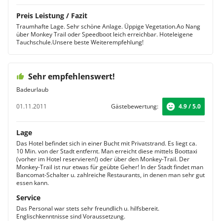
Preis Leistung / Fazit
Traumhafte Lage. Sehr schöne Anlage. Üppige Vegetation.Ao Nang
über Monkey Trail oder Speedboot leich erreichbar. Hoteleigene
Tauchschule.Unsere beste Weiterempfehlung!
Sehr empfehlenswert!
Badeurlaub
01.11.2011
Gästebewertung:
4.9 / 5.0
Lage
Das Hotel befindet sich in einer Bucht mit Privatstrand. Es liegt ca.
10 Min. von der Stadt entfernt. Man erreicht diese mittels Boottaxi
(vorher im Hotel reservieren!) oder über den Monkey-Trail. Der
Monkey-Trail ist nur etwas für geübte Geher! In der Stadt findet man
Bancomat-Schalter u. zahlreiche Restaurants, in denen man sehr gut
essen kann.
Service
Das Personal war stets sehr freundlich u. hilfsbereit.
Englischkenntnisse sind Voraussetzung.