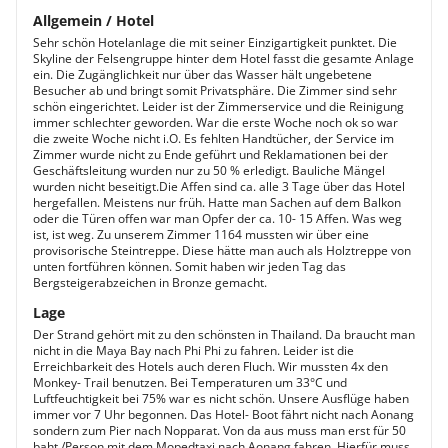
Allgemein / Hotel
Sehr schön Hotelanlage die mit seiner Einzigartigkeit punktet. Die
Skyline der Felsengruppe hinter dem Hotel fasst die gesamte Anlage
ein. Die Zugänglichkeit nur über das Wasser hält ungebetene
Besucher ab und bringt somit Privatsphäre. Die Zimmer sind sehr
schön eingerichtet. Leider ist der Zimmerservice und die Reinigung
immer schlechter geworden. War die erste Woche noch ok so war
die zweite Woche nicht i.O. Es fehlten Handtücher, der Service im
Zimmer wurde nicht zu Ende geführt und Reklamationen bei der
Geschäftsleitung wurden nur zu 50 % erledigt. Bauliche Mängel
wurden nicht beseitigt.Die Affen sind ca. alle 3 Tage über das Hotel
hergefallen. Meistens nur früh. Hatte man Sachen auf dem Balkon
oder die Türen offen war man Opfer der ca. 10- 15 Affen. Was weg
ist, ist weg. Zu unserem Zimmer 1164 mussten wir über eine
provisorische Steintreppe. Diese hätte man auch als Holztreppe von
unten fortführen können. Somit haben wir jeden Tag das
Bergsteigerabzeichen in Bronze gemacht.
Lage
Der Strand gehört mit zu den schönsten in Thailand. Da braucht man
nicht in die Maya Bay nach Phi Phi zu fahren. Leider ist die
Erreichbarkeit des Hotels auch deren Fluch. Wir mussten 4x den
Monkey- Trail benutzen. Bei Temperaturen um 33°C und
Luftfeuchtigkeit bei 75% war es nicht schön. Unsere Ausflüge haben
immer vor 7 Uhr begonnen. Das Hotel- Boot fährt nicht nach Aonang
sondern zum Pier nach Nopparat. Von da aus muss man erst für 50
baht /Person mit dem Mopedtaxi nach Aonang fahren, Hierfür muss