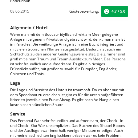
Badeurlaub
08.06.2015
Gästebewertung:
4.7 / 5.0
Allgemein / Hotel
Wenn man mit dem Boot zur idyllisch direkt am Meer gelegene
Anlage mit eigenem Privatstrand gebracht wird, denkt man man ist
im Paradies. Die weitläufige Anlage ist in eine Bucht integriert und
mit vielen tropischen Pflanzen ausgestattet. Dadurch ist auch ein
Sichtschutz zu den anderen Gästen gewährleistet. Die Zimmer sind
groß mit einem Traum und Traum Ausblick zum Meer. Das Personal
ist sehr freundlich und aufmerksam. Es gibt ein riesiges
Frühstücksbuffet, mit großer Auswahl für Europäer, Engländer,
Chinesen und Thais.
Lage
Die Lage und Aussicht des Hotels ist traumhaft. Da es aber nur mit
dem Speedboot zu erreichen ist gibt es für die unten aufgeführten
Kriterien jeweils einen Punkt Abzug. Es gibt nach Ao Nang einen
kostenlosen stündlichen Shuttel.
Service
Das Personal War sehr freundlich und aufmerksam, der Check - In
und Check - Out War unkompliziert. Das Buchen des Shuttel Bootes
und der Ausflügen war innerhalb weniger Minuten erledigte. Auch
mit meinen schlechten Englischkenntnissen war es kein Problem.