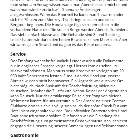
man schon am Vortag wissen wann man Abends essen möchte und
wann man wieder zurück will. Spontane Änderungen
ausgeschlossen. Wenn das Boot voll ist kann man 1h warten oder
sich für 70 baht zum Monkey- Trail bringen lassen und seine
Bergtour beginnen. Die Hotelanlage fügt sich sehr schön in die
vorhandene Natur ein. Die steilen Berge werden Abends illuminiert.
Das sieht einfach klasse aus. Die Gebäude sind 2- und 3-stöckig.
Leider hatten wir durch den hohen Bewuchs keinen Meerblick. Aber
wir waren ja am Strand und da gab es das Beste umsonst.
Service
Der Empfang war sehr freundlich. Leider wurden alle Dokumente
nur in englischer Sprache vorgelegt. Hierbei kam es schnell zu
Missverständnissen. Man muss seine Kreditkarte vorlegen um 20.
000 baht Sicherheit zu leisten. E-mails an das Hotel vor unserer
Abreise wurden nicht beantwortet. Ein Upgrade war auch vor Ort
nicht möglich. Nach Auskunft der Geschäftsleitung bilden die
deutschen Urlauber die 3.- stärkste Nation. Keiner der Angestellten
kann Deutsch. Nur der erstklassige Reiseleiter Pong von Meier's
Weltreisen konnte für uns vermitteln. Der Abschluss einer Centara-
Clubkarte erwies sich als völlig sinnlos, da der späte Check Out vom
Hotel nicht eingehalten wurde. Die unflexiblen Fahrzeiten des Hotel-
Boot habe ich schon erwähnt. Gut fanden wir die Einladung der
Geschäftsleitung zum gemeinsamen Gedankenaustausch- schlecht
dagegen die Umsetzung unserer Anmerkungen und Reklamationen.
Gastronomie