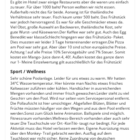
Es gibt im Hotel zwar einige Restaurants aber die waren uns einfach
zu teuer. Für über 1000 baht/ Person wollten wir nicht essen.
Außerhalb reicht das für beide. Aonang ist für thailändische
Verhältnisse sehr teuer. Fisch kaum unter 500 baht. Das Frühstück
war jedoch hervorragend. Es war für alle Geschmäcker etwas da.
Viel Obst, große Auswahl an Backwaren, thailändische Kost, sehr
gute Wurst- und Käsewaren.Der Kaffee war sehr gut. Auch das Egg
Benedikt war klasseSchlecht hingegen war das Frühstücks- Paket.
Dies mussten wir leider 3 Tage hintereinander ertragen.Die Pizza
am Pool war sehr gut. Aber über 10 sind schon europäische Preise.
Achtung ! auf alle Preise 10% Servicegebühr und 7% Steuer. Somit
kostet ein Mango- Juice dann 4, 40!. Außen kostet das ganze dann
nur 1- Meine Einzelwertung gilt ausschließlich für das Frühstück!
Sport / Wellness
Sehr schöne Poolanlage. Leider für uns etwas zu warm. Wir hatten
34°C Wassertemperatur. Hier könnte man Nachts etwas frisches
Kaltwasser zuführen oder kühlen. Handtücher in ausreichenden
Mengen vorhanden und immer frisch gewaschen.Leider steht zu viel
Geschirr um den Pool. Wird nur selten vom Servicepersonal entfernt.
Die Pollaufsicht ist hier umsichtiger. Abgefallen Blüten, Blätter und
Früchte müssten häufiger von den Wegen und aus dem Pool entfernt
werden.Sonst zum Glück keine Animation. Ballspiele sind möglich.
Fitnessraum vorhanden.Wellness-Bereich vorhanden aber auch sehr
teuer.Die Tauchschule vor Ort -KonTiki- taugt nur bedingt. Für jede
Aktivität muss das Hotel verlassen werden. Eigene Ausrüstung muss
über den Monkey- Trail gebracht werden. Ausflug auf dem
Tauchboot war nicht sicher. Keine Zuordnung von deutschen