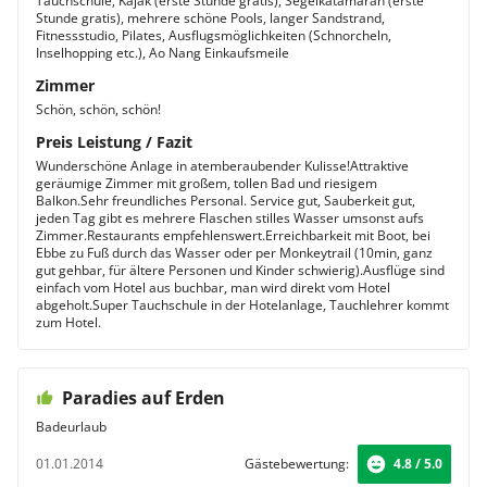
Tauchschule, Kajak (erste Stunde gratis), Segelkatamaran (erste
Stunde gratis), mehrere schöne Pools, langer Sandstrand,
Fitnessstudio, Pilates, Ausflugsmöglichkeiten (Schnorcheln,
Inselhopping etc.), Ao Nang Einkaufsmeile
Zimmer
Schön, schön, schön!
Preis Leistung / Fazit
Wunderschöne Anlage in atemberaubender Kulisse!Attraktive
geräumige Zimmer mit großem, tollen Bad und riesigem
Balkon.Sehr freundliches Personal. Service gut, Sauberkeit gut,
jeden Tag gibt es mehrere Flaschen stilles Wasser umsonst aufs
Zimmer.Restaurants empfehlenswert.Erreichbarkeit mit Boot, bei
Ebbe zu Fuß durch das Wasser oder per Monkeytrail (10min, ganz
gut gehbar, für ältere Personen und Kinder schwierig).Ausflüge sind
einfach vom Hotel aus buchbar, man wird direkt vom Hotel
abgeholt.Super Tauchschule in der Hotelanlage, Tauchlehrer kommt
zum Hotel.
Paradies auf Erden
Badeurlaub
01.01.2014
Gästebewertung:
4.8 / 5.0