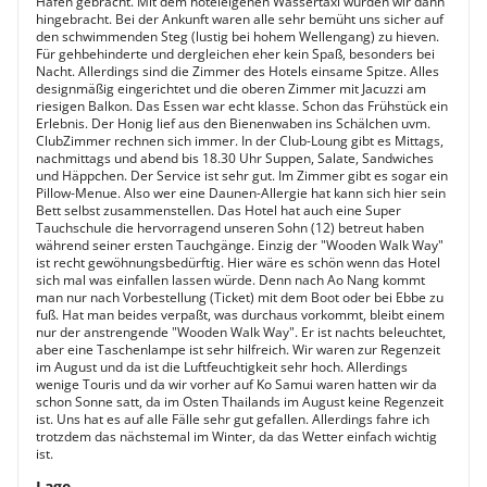
Hafen gebracht. Mit dem hoteleigenen Wassertaxi wurden wir dann
hingebracht. Bei der Ankunft waren alle sehr bemüht uns sicher auf
den schwimmenden Steg (lustig bei hohem Wellengang) zu hieven.
Für gehbehinderte und dergleichen eher kein Spaß, besonders bei
Nacht. Allerdings sind die Zimmer des Hotels einsame Spitze. Alles
designmäßig eingerichtet und die oberen Zimmer mit Jacuzzi am
riesigen Balkon. Das Essen war echt klasse. Schon das Frühstück ein
Erlebnis. Der Honig lief aus den Bienenwaben ins Schälchen uvm.
ClubZimmer rechnen sich immer. In der Club-Loung gibt es Mittags,
nachmittags und abend bis 18.30 Uhr Suppen, Salate, Sandwiches
und Häppchen. Der Service ist sehr gut. Im Zimmer gibt es sogar ein
Pillow-Menue. Also wer eine Daunen-Allergie hat kann sich hier sein
Bett selbst zusammenstellen. Das Hotel hat auch eine Super
Tauchschule die hervorragend unseren Sohn (12) betreut haben
während seiner ersten Tauchgänge. Einzig der "Wooden Walk Way"
ist recht gewöhnungsbedürftig. Hier wäre es schön wenn das Hotel
sich mal was einfallen lassen würde. Denn nach Ao Nang kommt
man nur nach Vorbestellung (Ticket) mit dem Boot oder bei Ebbe zu
fuß. Hat man beides verpaßt, was durchaus vorkommt, bleibt einem
nur der anstrengende "Wooden Walk Way". Er ist nachts beleuchtet,
aber eine Taschenlampe ist sehr hilfreich. Wir waren zur Regenzeit
im August und da ist die Luftfeuchtigkeit sehr hoch. Allerdings
wenige Touris und da wir vorher auf Ko Samui waren hatten wir da
schon Sonne satt, da im Osten Thailands im August keine Regenzeit
ist. Uns hat es auf alle Fälle sehr gut gefallen. Allerdings fahre ich
trotzdem das nächstemal im Winter, da das Wetter einfach wichtig
ist.
Lage