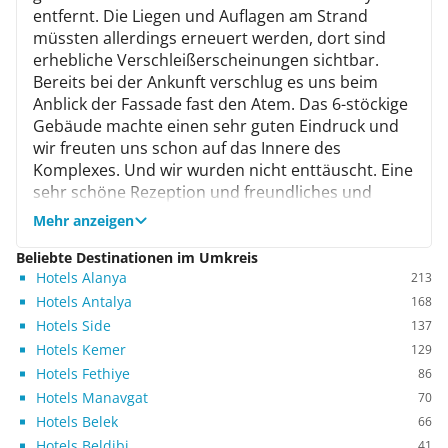
entfernt. Die Liegen und Auflagen am Strand
müssten allerdings erneuert werden, dort sind
erhebliche Verschleißerscheinungen sichtbar.
Bereits bei der Ankunft verschlug es uns beim
Anblick der Fassade fast den Atem. Das 6-stöckige
Gebäude machte einen sehr guten Eindruck und
wir freuten uns schon auf das Innere des
Komplexes. Und wir wurden nicht enttäuscht. Eine
sehr schöne Rezeption und freundliches und
zuvorkommendes Personal empfingen uns und
Mehr anzeigen
wir fühlten uns sofort gut aufgehoben. Die
Verständigung auf Deutsch funktionierte
Beliebte Destinationen im Umkreis
Hotels Alanya
einwandfrei. Wir wurden auf unser Zimmer
213
begleitet und auch hier waren wir sehr angetan.
Hotels Antalya
168
Ein komfortabel eingerichtetes und geräumiges
Hotels Side
137
Doppelzimmer bot neben der üblichen
Hotels Kemer
129
Klimaanlage auch einen Parkettboden und einen
Hotels Fethiye
86
Balkon mit Meerblick. Das Zimmer wurde täglich
Hotels Manavgat
70
gründlich gereinigt und die Handtücher wurden
Hotels Belek
66
gewechselt. Frische Bettwäsche bekamen wir auf
Hotels Beldibi
41