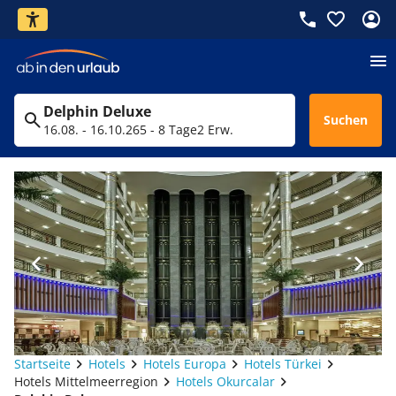
Delphin Deluxe
Suchen
16.08. - 16.10.26
5 - 8 Tage
2 Erw.
Startseite
Hotels
Hotels Europa
Hotels Türkei
Hotels Mittelmeerregion
Hotels Okurcalar