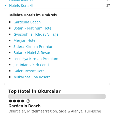
Nachfrage problemlos. Da wir sehr gerne All-
Hotels Konakli
37
Inklusive buchen, wurden wir dort absolut nicht
enttäuscht. Die Buffets waren ausreichend
Beliebte Hotels im Umkreis
bestückt und sehr abwechslungsreich. Ein
Gardenia Beach
tägliches Sport- und Unterhaltungsprogramm
Botanik Platinum Hotel
sorgte für reichlich Abwechslung. Besonders zu
Gypsophila Holiday Village
empfehlen ist der Basar direkt vor dem Hotel, der
Meryan Hotel
einmal wöchentlich stattfindet. Als besonderes
Highlight haben wir einen Ausflug zur
Sidera Kirman Premium
Karawanserei Alara Han unternommen, die etwa
Botanik Hotel & Resort
30 km westlich von Alanya liegt. Fazit: Sehr schön
Leodikya Kirman Premium
gelegenes Hotel mit gutem Service und
Justiniano Park Conti
ausgezeichneter Verpflegung. Entspannung und
Galeri Resort Hotel
ausreichend Erholungsmöglichkeiten sind
Mukarnas Spa Resort
garantiert. Die Animation ist diskret und
unaufdringlich.
Top Hotel in
Okurcalar
Gardenia Beach
Okurcalar, Mittelmeerregion, Side & Alanya, Türkische