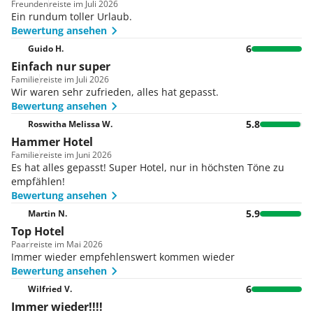
Supermarkt, Souvenirshop und andere
Bad verfügbar
Freunden
reiste im Juli 2026
Gäste mit besonderen Ernährungsbedürfnissen
Massage- und Hydrotherapie-Anwendungen
Geschäfte
Ein rundum toller Urlaub.
Familien-, Nichtraucher- und Raucherzimmer
werden auf Wunsch Diätgerichte, glutenfreie
Bewertung ansehen
Animationsprogramm, Miniclub, Live-Musik,
Parkplätze
Mahlzeiten, vegetarische Gerichte und
Disco und Nachtclub
6
Guido H.
24h-Sicherheitsdienst
Kindermenüs zubereitet. Du kannst dich auf eine
Kino, Spielzimmer, Bibliothek, Garten und
Einfach nur super
große Auswahl an alkoholischen und nicht-
Babysitterservice
Spielplatz
Familie
reiste im Juli 2026
alkoholischen Getränken freuen, die in deinem All-
Autovermietung
Wir waren sehr zufrieden, alles hat gepasst.
Inclusive-Paket enthalten sind. Das Delphin Deluxe
Bewertung ansehen
Medizinische Betreuung
bietet dir ein umfassendes All-Inclusive-Erlebnis,
5.8
Zimmerservice
Roswitha Melissa W.
bei dem du dich zum Frühstück, Mittag- und
Hammer Hotel
Wäscheservice
Abendessen an reichhaltigen Buffets bedienen
Familie
reiste im Juni 2026
Friseur
oder abends Speisen à la carte wählen kannst.
Es hat alles gepasst! Super Hotel, nur in höchsten Töne zu
Zusätzlich sind spezielle Verpflegungsangebote
Münzwäscherei
empfählen!
und Snacks erhältlich.
Bewertung ansehen
Pagenservice
5.9
Martin N.
Shuttlebus und Fahrradverleih
Top Hotel
Das Hotel akzeptiert gängige Kreditkarten wie
Paar
reiste im Mai 2026
Visa und MasterCard.
Immer wieder empfehlenswert kommen wieder
Bewertung ansehen
6
Wilfried V.
Immer wieder!!!!