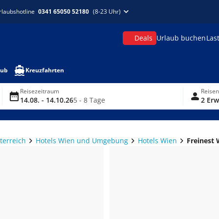
rlaubshotline
0341 65050 52180
(8-23 Uhr)
Deals
Urlaub buchen
Las
aub
Kreuzfahrten
Reisezeitraum
Reise
14.08. - 14.10.26
5 - 8 Tage
2 Erw
terreich
Hotels Wien und Umgebung
Hotels Wien
Freinest 