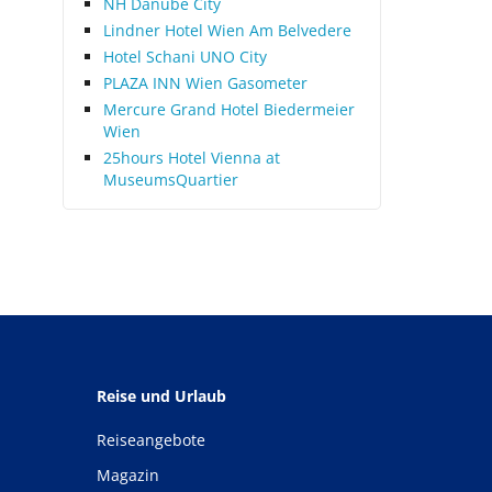
NH Danube City
Lindner Hotel Wien Am Belvedere
Hotel Schani UNO City
PLAZA INN Wien Gasometer
Mercure Grand Hotel Biedermeier
Wien
25hours Hotel Vienna at
MuseumsQuartier
Reise und Urlaub
Reiseangebote
Magazin