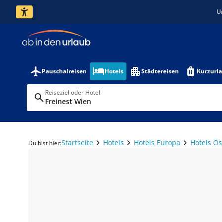
U
Pauschalreisen
Hotels
Städtereisen
Kurzurl
Reiseziel oder Hotel
Freinest Wien
Startseite
Hotels
Hotels Europa
Hotels Ös
Du bist hier: