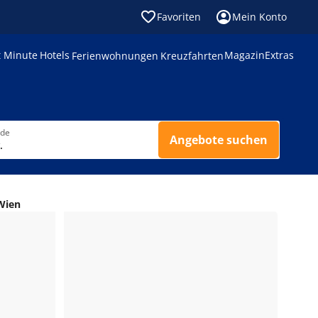
Favoriten
Mein Konto
t Minute
Hotels
Magazin
Extras
Ferienwohnungen
Kreuzfahrten
nde
Angebote suchen
.
Wien