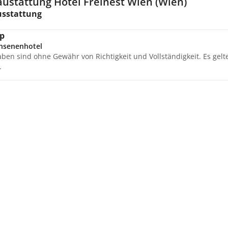
austattung Hotel Freinest Wien (Wien)
usstattung
p
hsenenhotel
aben sind ohne Gewähr von Richtigkeit und Vollständigkeit. Es gel
.