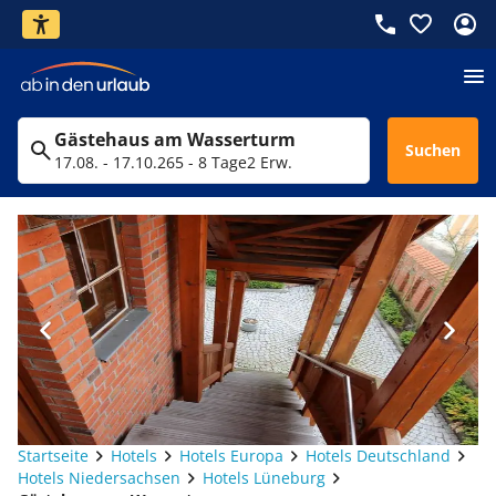
Gästehaus am Wasserturm
Suchen
17.08. - 17.10.26
5 - 8 Tage
2 Erw.
Startseite
Hotels
Hotels Europa
Hotels Deutschland
Hotels Niedersachsen
Hotels Lüneburg