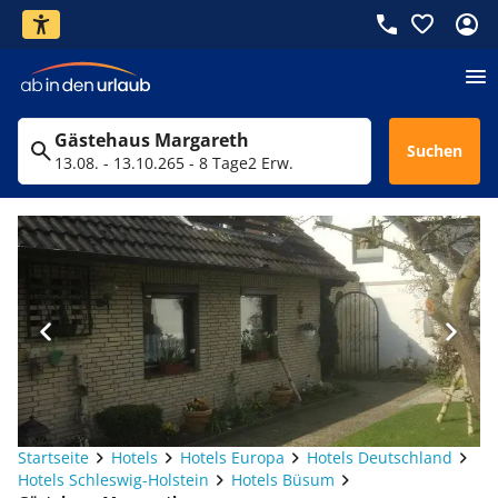
Gästehaus Margareth
Suchen
13.08. - 13.10.26
5 - 8 Tage
2 Erw.
Startseite
Hotels
Hotels Europa
Hotels Deutschland
Hotels Schleswig-Holstein
Hotels Büsum