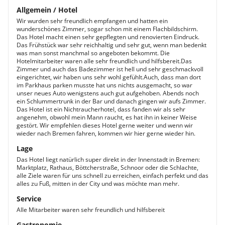
Allgemein / Hotel
Wir wurden sehr freundlich empfangen und hatten ein
wunderschönes Zimmer, sogar schon mit einem Flachbildschirm.
Das Hotel macht einen sehr gepflegten und renovierten Eindruck.
Das Frühstück war sehr reichhaltig und sehr gut, wenn man bedenkt
was man sonst manchmal so angeboten bekommt. Die
Hotelmitarbeiter waren alle sehr freundlich und hilfsbereit.Das
Zimmer und auch das Badezimmer ist hell und sehr geschmackvoll
eingerichtet, wir haben uns sehr wohl gefühlt.Auch, dass man dort
im Parkhaus parken musste hat uns nichts ausgemacht, so war
unser neues Auto wenigstens auch gut aufgehoben. Abends noch
ein Schlummertrunk in der Bar und danach gingen wir aufs Zimmer.
Das Hotel ist ein Nichtraucherhotel, dass fanden wir als sehr
angenehm, obwohl mein Mann raucht, es hat ihn in keiner Weise
gestört. Wir empfehlen dieses Hotel gerne weiter und wenn wir
wieder nach Bremen fahren, kommen wir hier gerne wieder hin.
Lage
Das Hotel liegt natürlich super direkt in der Innenstadt in Bremen:
Marktplatz, Rathaus, Böttcherstraße, Schnoor oder die Schlachte,
alle Ziele waren für uns schnell zu erreichen, einfach perfekt und das
alles zu Fuß, mitten in der City und was möchte man mehr.
Service
Alle Mitarbeiter waren sehr freundlich und hilfsbereit
Gastronomie