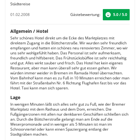
Städtereise
01.02.2008
Gästebewertung:
5.0 / 5.0
Allgemein / Hotel
Sehr schönes Hotel direkt um die Ecke des Marktplatzes mit
direktem Zugang in die Böttcherstraße. Wir wurden sehr freundlich
empfangen und hatten ein schönes neu renoviertes Zimmer, wo wir
uns sehr wohlgefühlt haben. Das Personal ist sehr aufmerksam,
freundlich und hilfsbereit. Das Frühstücksbüffee ist sehr reichhaltig
und gut. Alles wirkt sauber und frisch. Das Hotel hat kein eigenes
Restaurant, aber man kann überall sehr gut essen gehen. Wir
würden immer weider in Bremen im Ramada Hotel übernachten.
Vom Bahnhof kann man es zu Fuß in 10 Minuten erreichen oder man
fährt mit der Straßenbahn Nr. 6 Richtung Flughafen fast bis vor das
Hotel. Taxi kann man sich sparen.
Lage
In wenigen Minuten läßt sich alles sehr gut zu Fuß, wie der Bremer
Marktplatz mit dem Rathaus und dem Dom, erreichen. Die
Fußgängerzonen mit allen nur denkbaren Geschäften schließen sich
an. Durch die Böttcherstraße gelangt man am Ende auf die
Weserpromonade und in weniger als 5 Minuten ist man im
Schnoorviertel oder kann einen Spaziergang entlang der
Stadtgräben machen.