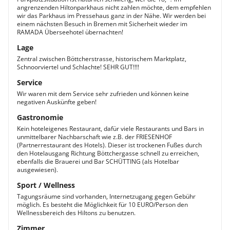
angrenzenden Hiltonparkhaus nicht zahlen möchte, dem empfehlen
wir das Parkhaus im Pressehaus ganz in der Nähe. Wir werden bei
einem nächsten Besuch in Bremen mit Sicherheit wieder im
RAMADA Überseehotel übernachten!
Lage
Zentral zwischen Böttcherstrasse, historischem Marktplatz,
Schnoorviertel und Schlachte! SEHR GUT!!!!
Service
Wir waren mit dem Service sehr zufrieden und können keine
negativen Auskünfte geben!
Gastronomie
Kein hoteleigenes Restaurant, dafür viele Restaurants und Bars in
unmittelbarer Nachbarschaft wie z.B. der FRIESENHOF
(Partnerrestaurant des Hotels). Dieser ist trockenen Fußes durch
den Hotelausgang Richtung Böttchergasse schnell zu erreichen,
ebenfalls die Brauerei und Bar SCHÜTTING (als Hotelbar
ausgewiesen).
Sport / Wellness
Tagungsräume sind vorhanden, Internetzugang gegen Gebühr
möglich. Es besteht die Möglichkeit für 10 EURO/Person den
Wellnessbereich des Hiltons zu benutzen.
Zimmer