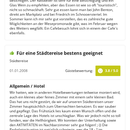
besichtigen. Der Ratskeller ist sehr für eine Besichtigung und ein
Glas Wein zu empfehlen, aber das Essen ist wie so oft "touristisch",
nicht so schmackhaft. Sehr gut essen kann man bei John Benton,
direkt am Markplatz und bei Friedrich im Schnooerviertel. Im
Sommer kann ich mir sehr gut vorstellen, das es zahlreiche gute
Möglichkeiten an der Wesepromonade gibt, was im Februar wegen
des Wetters wegfällt. Ein Cafebesuch lohnt sich in einem der Cafe´s
ebenfalls.
Für eine Städtereise bestens geeignet
Städtereise
01.01.2008
Gästebewertung:
3.8 / 5.0
Allgemein / Hotel
Wir hatten, wie in anderen Hotelbewertungen teilweise moniert wird,
auch ein kleines aber feines Zimmer mit einem sehr kleinen Bad.
Das hat uns nicht gestört, da wir auf unseren Städtereisen unser
Zimmer hauptsächlich zum Übernachten benutzen. Es war sauber
und gepflegt. Das Frühstück lies kaum einen Wunsch offen und die
zentrale Lage des Hotels ist unschlagbar. Was wir jedoch nicht so toll
fanden, war die Hellhörigkeit. Wir konnten der Unterhaltung sowie
den AKTIVITÄTEN im Nachbarzimmer sehr gut folgen! ;-)) Die
Parkplatzsituation ist natürlich schwierig, wer die 18,- ? im