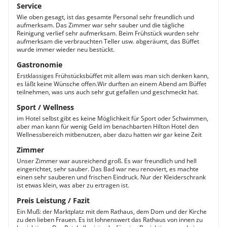
Service
Wie oben gesagt, ist das gesamte Personal sehr freundlich und
aufmerksam. Das Zimmer war sehr sauber und die tägliche
Reinigung verlief sehr aufmerksam. Beim Frühstück wurden sehr
aufmerksam die verbrauchten Teller usw. abgeräumt, das Büffet
wurde immer wieder neu bestückt.
Gastronomie
Erstklassiges Frühstücksbüffet mit allem was man sich denken kann,
es läßt keine Wünsche offen.Wir durften an einem Abend am Büffet
teilnehmen, was uns auch sehr gut gefallen und geschmeckt hat.
Sport / Wellness
im Hotel selbst gibt es keine Möglichkeit für Sport oder Schwimmen,
aber man kann für wenig Geld im benachbarten Hilton Hotel den
Wellnessbereich mitbenutzen, aber dazu hatten wir gar keine Zeit
Zimmer
Unser Zimmer war ausreichend groß. Es war freundlich und hell
eingerichtet, sehr sauber. Das Bad war neu renoviert, es machte
einen sehr sauberen und frischen Eindruck. Nur der Kleiderschrank
ist etwas klein, was aber zu ertragen ist.
Preis Leistung / Fazit
Ein Muß: der Marktplatz mit dem Rathaus, dem Dom und der Kirche
zu den lieben Frauen. Es ist lohnenswert das Rathaus von innen zu