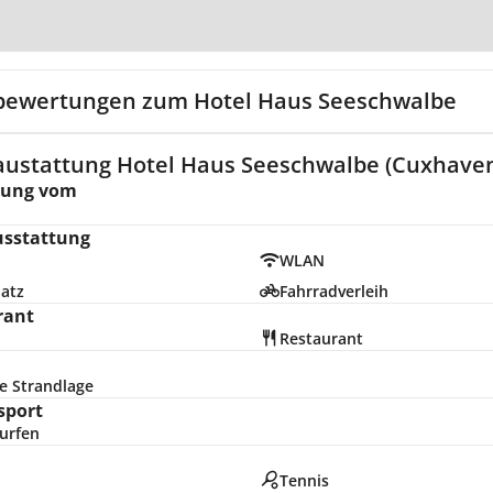
Zur Karte
bewertungen zum Hotel Haus Seeschwalbe
austattung Hotel Haus Seeschwalbe (Cuxhave
nung vom
usstattung
WLAN
latz
Fahrradverleih
rant
Restaurant
e Strandlage
sport
urfen
n
Tennis