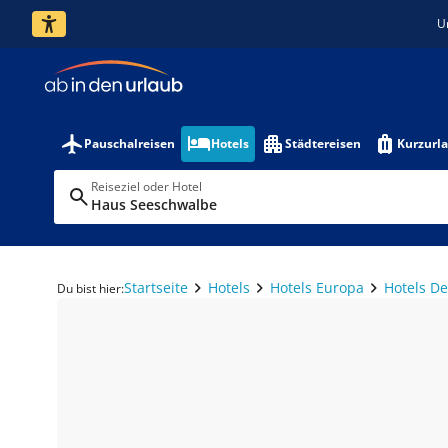
U
Pauschalreisen
Hotels
Städtereisen
Kurzurl
Reiseziel oder Hotel
Haus Seeschwalbe
Startseite
Hotels
Hotels Europa
Hotels D
Du bist hier: