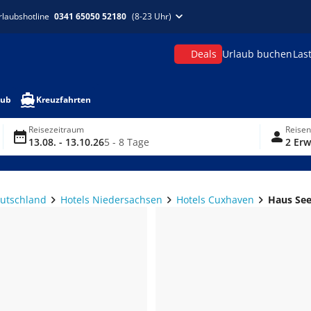
rlaubshotline
0341 65050 52180
(8-23 Uhr)
Deals
Urlaub buchen
Las
aub
Kreuzfahrten
Reisezeitraum
Reise
13.08. - 13.10.26
5 - 8 Tage
2 Erw
eutschland
Hotels Niedersachsen
Hotels Cuxhaven
Haus Se