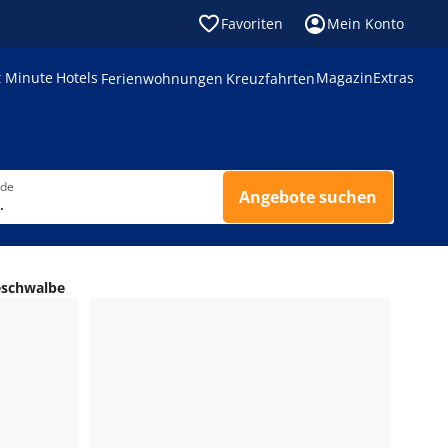
Favoriten
Mein Konto
t Minute
Hotels
Magazin
Extras
Ferienwohnungen
Kreuzfahrten
nde
Angebote suchen
.
eschwalbe