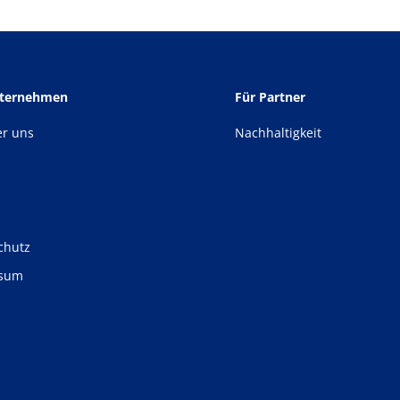
nternehmen
Für Partner
er uns
Nachhaltigkeit
chutz
ssum