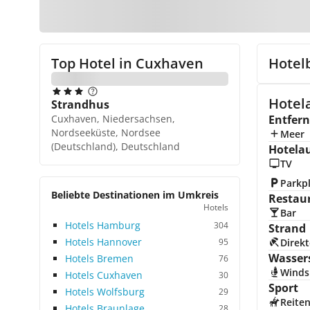
Top Hotel in
Cuxhaven
Hotel
Hotel
Strandhus
Cuxhaven, Niedersachsen,
Entfer
Nordseeküste, Nordsee
Meer
(Deutschland), Deutschland
Hotela
TV
Parkp
Beliebte Destinationen im Umkreis
Restau
Hotels
Bar
Hotels Hamburg
304
Strand
Hotels Hannover
95
Direkt
Wasser
Hotels Bremen
76
Winds
Hotels Cuxhaven
30
Sport
Hotels Wolfsburg
29
Reite
Hotels Braunlage
28