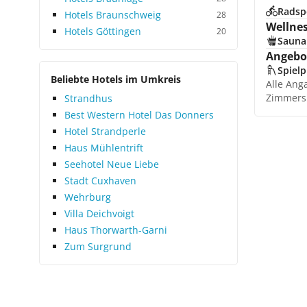
Radsp
Hotels Braunschweig
28
Wellne
Hotels Göttingen
20
Sauna
Angebot
Spielp
Beliebte Hotels im Umkreis
Alle Ang
Zimmers
Strandhus
Best Western Hotel Das Donners
Hotel Strandperle
Haus Mühlentrift
Seehotel Neue Liebe
Stadt Cuxhaven
Wehrburg
Villa Deichvoigt
Haus Thorwarth-Garni
Zum Surgrund