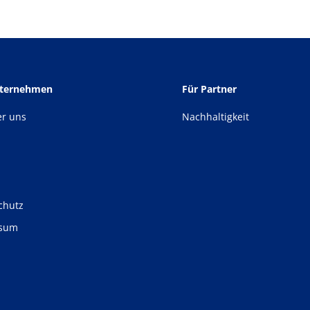
nternehmen
Für Partner
er uns
Nachhaltigkeit
chutz
ssum