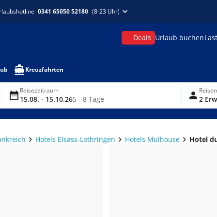
rlaubshotline
0341 65050 52180
(8-23 Uhr)
Deals
Urlaub buchen
Las
aub
Kreuzfahrten
Reisezeitraum
Reise
15.08. - 15.10.26
5 - 8 Tage
2 Erw
ankreich
Hotels Elsass-Lothringen
Hotels Mulhouse
Hotel d