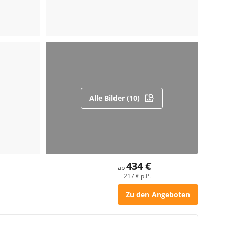
Alle Bilder (10)
434 €
ab
217 € p.P.
Zu den Angeboten