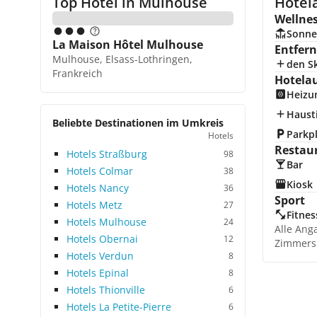
Top Hotel in
Mulhouse
Hotel
Wellne
Sonne
La Maison Hôtel Mulhouse
Entfer
Mulhouse, Elsass-Lothringen,
den Sk
Frankreich
Hotela
Heizu
Hausti
Beliebte Destinationen im Umkreis
Parkp
Hotels
Restau
Hotels Straßburg
98
Bar
Hotels Colmar
38
Kiosk
Hotels Nancy
36
Sport
Hotels Metz
27
Fitnes
Hotels Mulhouse
24
Alle Ang
Hotels Obernai
12
Zimmers
Hotels Verdun
8
Hotels Epinal
8
Hotels Thionville
6
Hotels La Petite-Pierre
6