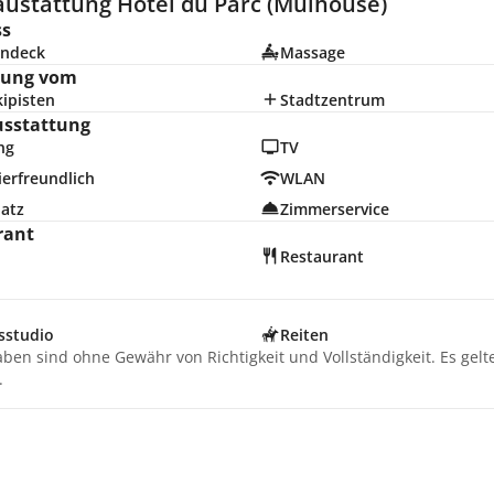
austattung Hotel du Parc (Mulhouse)
ss
ndeck
Massage
nung vom
ipisten
Stadtzentrum
usstattung
ng
TV
erfreundlich
WLAN
latz
Zimmerservice
rant
Restaurant
sstudio
Reiten
aben sind ohne Gewähr von Richtigkeit und Vollständigkeit. Es gel
.