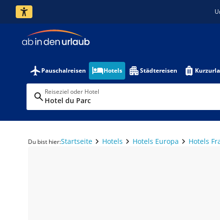
U
Pauschalreisen
Hotels
Städtereisen
Kurzurl
Reiseziel oder Hotel
Hotel du Parc
Startseite
Hotels
Hotels Europa
Hotels Fr
Du bist hier: