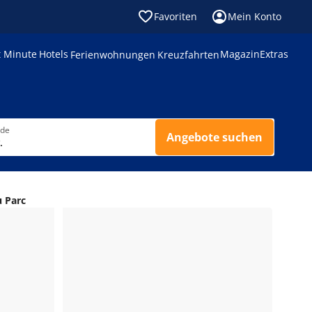
Favoriten
Mein Konto
t Minute
Hotels
Magazin
Extras
Ferienwohnungen
Kreuzfahrten
nde
Angebote suchen
.
u Parc