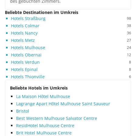
des gebuchten Zimmers.
Beliebte Destinationen im Umkreis
Hotels Straßburg
98
Hotels Colmar
38
Hotels Nancy
36
Hotels Metz
27
Hotels Mulhouse
24
Hotels Obernai
12
Hotels Verdun
8
Hotels Epinal
8
Hotels Thionville
6
Beliebte Hotels im Umkreis
La Maison Hôtel Mulhouse
Lagrange Apart Hôtel Mulhouse Saint Sauveur
Bristol
Best Western Mulhouse Salvator Centre
ResidHotel Mulhouse Centre
Brit Hotel Mulhouse Centre