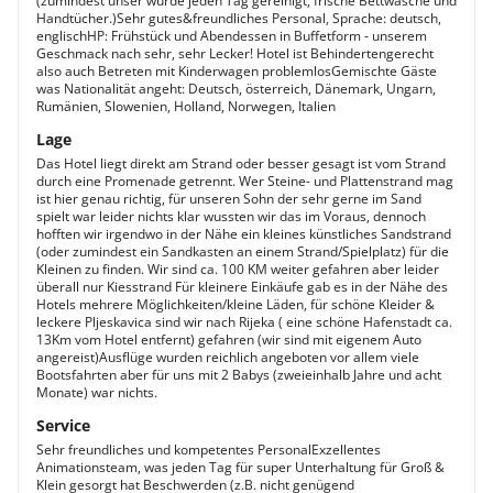
(zumindest unser wurde jeden Tag gereinigt, frische Bettwäsche und
Handtücher.)Sehr gutes&freundliches Personal, Sprache: deutsch,
englischHP: Frühstück und Abendessen in Buffetform - unserem
Geschmack nach sehr, sehr Lecker! Hotel ist Behindertengerecht
also auch Betreten mit Kinderwagen problemlosGemischte Gäste
was Nationalität angeht: Deutsch, österreich, Dänemark, Ungarn,
Rumänien, Slowenien, Holland, Norwegen, Italien
Lage
Das Hotel liegt direkt am Strand oder besser gesagt ist vom Strand
durch eine Promenade getrennt. Wer Steine- und Plattenstrand mag
ist hier genau richtig, für unseren Sohn der sehr gerne im Sand
spielt war leider nichts klar wussten wir das im Voraus, dennoch
hofften wir irgendwo in der Nähe ein kleines künstliches Sandstrand
(oder zumindest ein Sandkasten an einem Strand/Spielplatz) für die
Kleinen zu finden. Wir sind ca. 100 KM weiter gefahren aber leider
überall nur Kiesstrand Für kleinere Einkäufe gab es in der Nähe des
Hotels mehrere Möglichkeiten/kleine Läden, für schöne Kleider &
leckere Pljeskavica sind wir nach Rijeka ( eine schöne Hafenstadt ca.
13Km vom Hotel entfernt) gefahren (wir sind mit eigenem Auto
angereist)Ausflüge wurden reichlich angeboten vor allem viele
Bootsfahrten aber für uns mit 2 Babys (zweieinhalb Jahre und acht
Monate) war nichts.
Service
Sehr freundliches und kompetentes PersonalExzellentes
Animationsteam, was jeden Tag für super Unterhaltung für Groß &
Klein gesorgt hat Beschwerden (z.B. nicht genügend