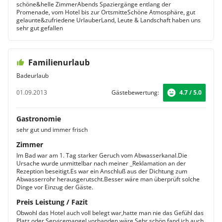
schöne&helle ZimmerAbends Spaziergänge entlang der
Promenade, vom Hotel bis zur OrtsmitteSchöne Atmosphäre, gut
gelaunte&zufriedene UrlauberLand, Leute & Landschaft haben uns
sehr gut gefallen
Familienurlaub
Badeurlaub
01.09.2013
Gästebewertung:
4.7 / 5.0
Gastronomie
sehr gut und immer frisch
Zimmer
Im Bad war am 1. Tag starker Geruch vom Abwasserkanal.Die
Ursache wurde unmittelbar nach meiner _Reklamation an der
Rezeption beseitigt.Es war ein Anschluß aus der Dichtung zum
Abwasserrohr herausgerutscht.Besser wäre man überprüft solche
Dinge vor Einzug der Gäste.
Preis Leistung / Fazit
Obwohl das Hotel auch voll belegt war,hatte man nie das Gefühl das
Platz oder Servicemangel vorhanden wäre.Sehr schön fand ich auch,