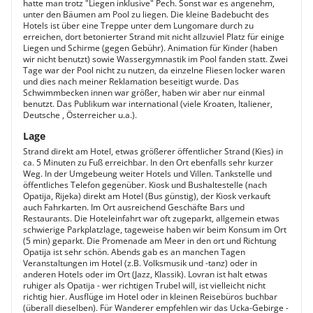
hatte man trotz "Liegen inklusive" Pech. Sonst war es angenehm,
unter den Bäumen am Pool zu liegen. Die kleine Badebucht des
Hotels ist über eine Treppe unter dem Lungomare durch zu
erreichen, dort betonierter Strand mit nicht allzuviel Platz für einige
Liegen und Schirme (gegen Gebühr). Animation für Kinder (haben
wir nicht benutzt) sowie Wassergymnastik im Pool fanden statt. Zwei
Tage war der Pool nicht zu nutzen, da einzelne Fliesen locker waren
und dies nach meiner Reklamation beseitigt wurde. Das
Schwimmbecken innen war größer, haben wir aber nur einmal
benutzt. Das Publikum war international (viele Kroaten, Italiener,
Deutsche , Österreicher u.a.).
Lage
Strand direkt am Hotel, etwas größerer öffentlicher Strand (Kies) in
ca. 5 Minuten zu Fuß erreichbar. In den Ort ebenfalls sehr kurzer
Weg. In der Umgebeung weiter Hotels und Villen. Tankstelle und
öffentliches Telefon gegenüber. Kiosk und Bushaltestelle (nach
Opatija, Rijeka) direkt am Hotel (Bus günstig), der Kiosk verkauft
auch Fahrkarten. Im Ort ausreichend Geschäfte Bars und
Restaurants. Die Hoteleinfahrt war oft zugeparkt, allgemein etwas
schwierige Parkplatzlage, tageweise haben wir beim Konsum im Ort
(5 min) geparkt. Die Promenade am Meer in den ort und Richtung
Opatija ist sehr schön. Abends gab es an manchen Tagen
Veranstaltungen im Hotel (z.B. Volksmusik und -tanz) oder in
anderen Hotels oder im Ort (Jazz, Klassik). Lovran ist halt etwas
ruhiger als Opatija - wer richtigen Trubel will, ist vielleicht nicht
richtig hier. Ausflüge im Hotel oder in kleinen Reisebüros buchbar
(überall dieselben). Für Wanderer empfehlen wir das Ucka-Gebirge -