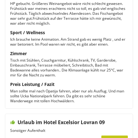
HP gebucht. Größeres Weinangebot wäre nicht schlecht gewesen.
Frühstück war meines erachtens nicht so toll, es gab viel englisches
Frühstück. Täglich abwechselndes Abendessen. Das Fischangebot
war sehr gut.Frühstück auf der Terrasse hätte ich mir gewünscht,
war aber nicht möglich.
Sport / Wellness
Ich brauche keine Animation. Am Strand gab es wenig Platz , und er
war betoniert. Im Pool waren wir nicht, es gibt aber einen.
Zimmer
Tisch mit Stühlen, Couchgarnitur, Kühlschrank, TV, Garderobe,
Einbauschrank, Terrasse möbeliert, Schreibtisch, Bad mit
Badewanne alles vorhanden.. Die Klimaanlage kühlt nur 25°C, war
mir für die Nacht zu warm.
Preis Leistung / Fazit
Man sollte mal nach Opatija fahren, aber nur als Ausflug. Und man
sollte Ucka Nationalpark fahren. Da gibt es sehr schöne
Wanderwege mit tollen Hochwäldern.
Urlaub im Hotel Excelsior Lovran 09
Sonstiger Aufenthalt