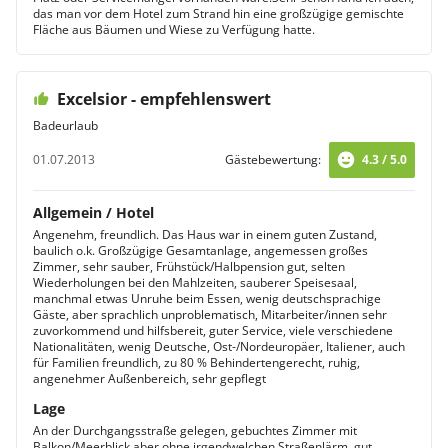
das man vor dem Hotel zum Strand hin eine großzügige gemischte
Fläche aus Bäumen und Wiese zu Verfügung hatte.
Excelsior - empfehlenswert
Badeurlaub
01.07.2013
Gästebewertung:
4.3 / 5.0
Allgemein / Hotel
Angenehm, freundlich. Das Haus war in einem guten Zustand,
baulich o.k. Großzügige Gesamtanlage, angemessen großes
Zimmer, sehr sauber, Frühstück/Halbpension gut, selten
Wiederholungen bei den Mahlzeiten, sauberer Speisesaal,
manchmal etwas Unruhe beim Essen, wenig deutschsprachige
Gäste, aber sprachlich unproblematisch, Mitarbeiter/innen sehr
zuvorkommend und hilfsbereit, guter Service, viele verschiedene
Nationalitäten, wenig Deutsche, Ost-/Nordeuropäer, Italiener, auch
für Familien freundlich, zu 80 % Behindertengerecht, ruhig,
angenehmer Außenbereich, sehr gepflegt
Lage
An der Durchgangsstraße gelegen, gebuchtes Zimmer mit
Balkon/Meerblick aber ohne irgendwelchen Straßenlärm, gut