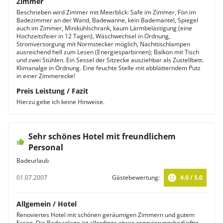
Zimmer
Beschrieben wird Zimmer mit Meerblick: Safe im Zimmer, Fön im
Badezimmer an der Wand, Badewanne, kein Bademantel, Spiegel
auch im Zimmer, Minikühlschrank, kaum Lärmbelästigung (eine
Hochzeitsfeier in 12 Tagen), Wäschwechsel in Ordnung,
Stromversorgung mit Normstecker möglich, Nachttischlampen
ausreichend hell zum Lesen (Energiesparbirnen); Balkon mit Tisch
und zwei Stühlen. Ein Sessel der Sitzecke ausziehbar als Zustellbett.
Klimanalge in Ordnung. Eine feuchte Stelle mit abblätterndem Putz
in einer Zimmerecke!
Preis Leistung / Fazit
Hierzu gebe ich keine Hinweise.
Sehr schönes Hotel mit freundlichem
Personal
Badeurlaub
01.07.2007
Gästebewertung:
4.0 / 5.0
Allgemein / Hotel
Renoviertes Hotel mit schönen geräumigen Zimmern und gutem
Essen. Die Badeanlage ist allerdings etwas renovierungsbedürftig.