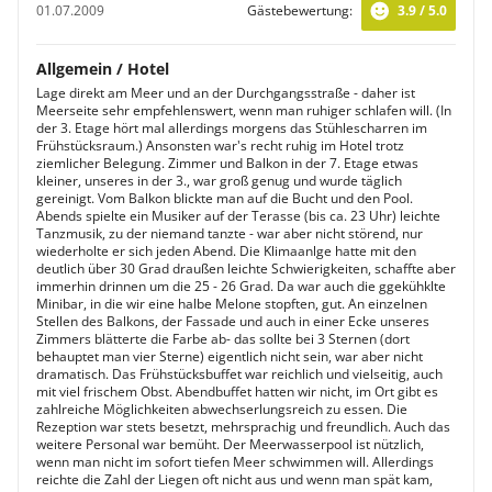
01.07.2009
Gästebewertung:
3.9 / 5.0
Allgemein / Hotel
Lage direkt am Meer und an der Durchgangsstraße - daher ist
Meerseite sehr empfehlenswert, wenn man ruhiger schlafen will. (In
der 3. Etage hört mal allerdings morgens das Stühlescharren im
Frühstücksraum.) Ansonsten war's recht ruhig im Hotel trotz
ziemlicher Belegung. Zimmer und Balkon in der 7. Etage etwas
kleiner, unseres in der 3., war groß genug und wurde täglich
gereinigt. Vom Balkon blickte man auf die Bucht und den Pool.
Abends spielte ein Musiker auf der Terasse (bis ca. 23 Uhr) leichte
Tanzmusik, zu der niemand tanzte - war aber nicht störend, nur
wiederholte er sich jeden Abend. Die Klimaanlge hatte mit den
deutlich über 30 Grad draußen leichte Schwierigkeiten, schaffte aber
immerhin drinnen um die 25 - 26 Grad. Da war auch die ggekühklte
Minibar, in die wir eine halbe Melone stopften, gut. An einzelnen
Stellen des Balkons, der Fassade und auch in einer Ecke unseres
Zimmers blätterte die Farbe ab- das sollte bei 3 Sternen (dort
behauptet man vier Sterne) eigentlich nicht sein, war aber nicht
dramatisch. Das Frühstücksbuffet war reichlich und vielseitig, auch
mit viel frischem Obst. Abendbuffet hatten wir nicht, im Ort gibt es
zahlreiche Möglichkeiten abwechserlungsreich zu essen. Die
Rezeption war stets besetzt, mehrsprachig und freundlich. Auch das
weitere Personal war bemüht. Der Meerwasserpool ist nützlich,
wenn man nicht im sofort tiefen Meer schwimmen will. Allerdings
reichte die Zahl der Liegen oft nicht aus und wenn man spät kam,