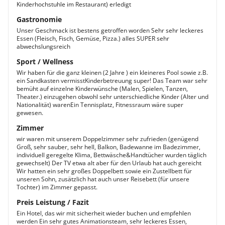
Kinderhochstuhle im Restaurant) erledigt
Gastronomie
Unser Geschmack ist bestens getroffen worden Sehr sehr leckeres
Essen (Fleisch, Fisch, Gemüse, Pizza.) alles SUPER sehr
abwechslungsreich
Sport / Wellness
Wir haben für die ganz kleinen (2 Jahre ) ein kleineres Pool sowie z.B.
ein Sandkasten vermisstKinderbetreuung super! Das Team war sehr
bemüht auf einzelne Kinderwünsche (Malen, Spielen, Tanzen,
Theater.) einzugehen obwohl sehr unterschiedliche Kinder (Alter und
Nationalität) warenEin Tennisplatz, Fitnessraum wäre super
gewesen.
Zimmer
wir waren mit unserem Doppelzimmer sehr zufrieden (genügend
Groß, sehr sauber, sehr hell, Balkon, Badewanne im Badezimmer,
individuell geregelte Klima, Bettwäsche&Handtücher wurden täglich
gewechselt) Der TV etwa alt aber für den Urlaub hat auch gereicht
Wir hatten ein sehr großes Doppelbett sowie ein Zustellbett für
unseren Sohn, zusätzlich hat auch unser Reisebett (für unsere
Tochter) im Zimmer gepasst.
Preis Leistung / Fazit
Ein Hotel, das wir mit sicherheit wieder buchen und empfehlen
werden Ein sehr gutes Animationsteam, sehr leckeres Essen,