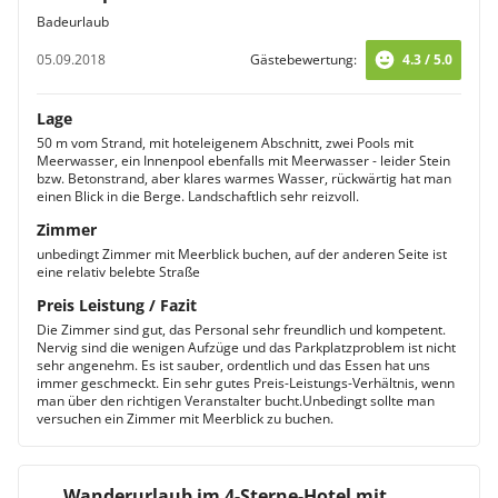
Badeurlaub
05.09.2018
Gästebewertung:
4.3 / 5.0
Lage
50 m vom Strand, mit hoteleigenem Abschnitt, zwei Pools mit
Meerwasser, ein Innenpool ebenfalls mit Meerwasser - leider Stein
bzw. Betonstrand, aber klares warmes Wasser, rückwärtig hat man
einen Blick in die Berge. Landschaftlich sehr reizvoll.
Zimmer
unbedingt Zimmer mit Meerblick buchen, auf der anderen Seite ist
eine relativ belebte Straße
Preis Leistung / Fazit
Die Zimmer sind gut, das Personal sehr freundlich und kompetent.
Nervig sind die wenigen Aufzüge und das Parkplatzproblem ist nicht
sehr angenehm. Es ist sauber, ordentlich und das Essen hat uns
immer geschmeckt. Ein sehr gutes Preis-Leistungs-Verhältnis, wenn
man über den richtigen Veranstalter bucht.Unbedingt sollte man
versuchen ein Zimmer mit Meerblick zu buchen.
Wanderurlaub im 4-Sterne-Hotel mit