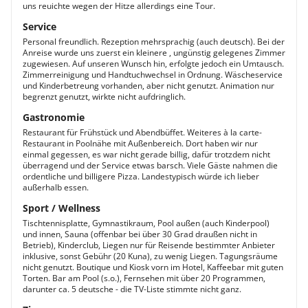
uns reuichte wegen der Hitze allerdings eine Tour.
Service
Personal freundlich. Rezeption mehrsprachig (auch deutsch). Bei der
Anreise wurde uns zuerst ein kleinere , ungünstig gelegenes Zimmer
zugewiesen. Auf unseren Wunsch hin, erfolgte jedoch ein Umtausch.
Zimmerreinigung und Handtuchwechsel in Ordnung. Wäscheservice
und Kinderbetreung vorhanden, aber nicht genutzt. Animation nur
begrenzt genutzt, wirkte nicht aufdringlich.
Gastronomie
Restaurant für Frühstück und Abendbüffet. Weiteres à la carte-
Restaurant in Poolnähe mit Außenbereich. Dort haben wir nur
einmal gegessen, es war nicht gerade billig, dafür trotzdem nicht
überragend und der Service etwas barsch. Viele Gäste nahmen die
ordentliche und billigere Pizza. Landestypisch würde ich lieber
außerhalb essen.
Sport / Wellness
Tischtennisplatte, Gymnastikraum, Pool außen (auch Kinderpool)
und innen, Sauna (offenbar bei über 30 Grad draußen nicht in
Betrieb), Kinderclub, Liegen nur für Reisende bestimmter Anbieter
inklusive, sonst Gebühr (20 Kuna), zu wenig Liegen. Tagungsräume
nicht genutzt. Boutique und Kiosk vorn im Hotel, Kaffeebar mit guten
Torten. Bar am Pool (s.o.), Fernsehen mit über 20 Programmen,
darunter ca. 5 deutsche - die TV-Liste stimmte nicht ganz.