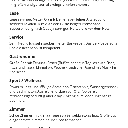
Im großen und ganzen allerdings empfehlenswert.
Lage
Lage sehr gut. Netter Ort mit kleiner aber feiner Altstadt und
schönen Lokalen. Direkt an der 12 km langen Promenade.
Busverbindung nach Opatija sehr gut. Haltestelle vor dem Hotel.
Service
Sehr freundlich, sehr sauber, netter Barkeeper. Das Servicepersonal
und die Rezeption ist kompetent.
Gastronomie
Große Bar mit Terasse. Essen (Buffet) sehr gut. Täglich auch Fisch,
Pizza und Pasta. Einmal pro Woche kroatischer Abend mit Musik im
Speisesaal.
Sport / Wellness
Etwas mikrige unauffällige Anmaition. Tischtennis, Wassergymnastik
und Badmington. Ausreichend Ligen vor Ort. Poolbereich
renovierungsbedürftig aber okay. Abgang zum Meer ungepflegt
aber kurz.
Zimmer
Schöe Zimmer mit Klimaanlage straßenseitig etwas laut. Große gut
eingerichtete Zimmer. Sauber. Sat-fernsehen.