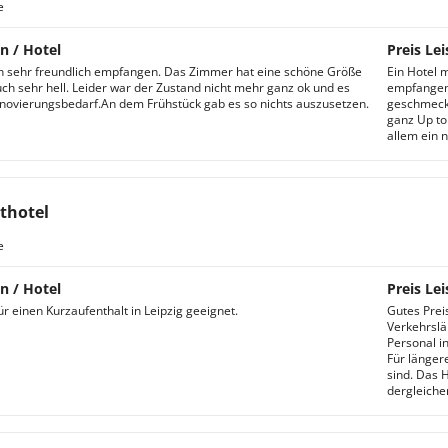
e
n / Hotel
Preis Lei
 sehr freundlich empfangen. Das Zimmer hat eine schöne Größe
Ein Hotel 
ch sehr hell. Leider war der Zustand nicht mehr ganz ok und es
empfangen 
novierungsbedarf.An dem Frühstück gab es so nichts auszusetzen.
geschmeckt
ganz Up to
allem ein n
thotel
e
n / Hotel
Preis Lei
ür einen Kurzaufenthalt in Leipzig geeignet.
Gutes Prei
Verkehrslä
Personal i
Für längere
sind. Das 
dergleiche