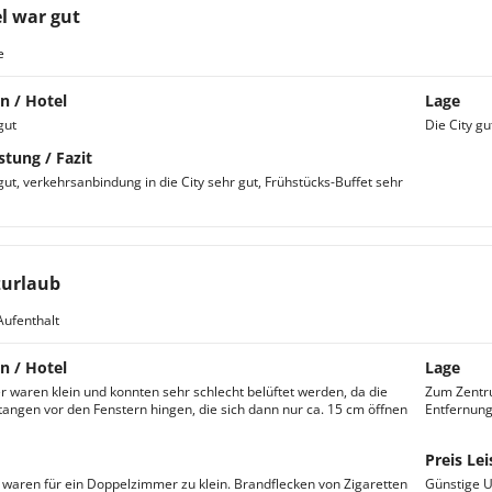
l war gut
e
n / Hotel
Lage
gut
Die City gu
stung / Fazit
gut, verkehrsanbindung in die City sehr gut, Frühstücks-Buffet sehr
urlaub
Aufenthalt
n / Hotel
Lage
 waren klein und konnten sehr schlecht belüftet werden, da die
Zum Zentru
angen vor den Fenstern hingen, die sich dann nur ca. 15 cm öffnen
Entfernung
Preis Lei
 waren für ein Doppelzimmer zu klein. Brandflecken von Zigaretten
Günstige U