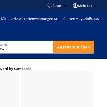
Favoriten
Mein Konto
t Minute
Hotels
Magazin
Extras
Ferienwohnungen
Kreuzfahrten
isende
Angebote suchen
Erw.
y Nord by Campanile