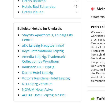
Hotels Bautzen
13
Hotels Bad Schandau
12
Mein
Hotels Plauen
9
Städtereis
Preis Lei
Beliebte Hotels im Umkreis
Wir waren 
Staycity Aparthotels, Leipzig City
wahrschein
Centre
erschrecke
Renovierun
a&o Leipzig Hauptbahnhof
da der Frü
Royal International Leipzig
Tisch sitz
komisch, d
Amedia Leipzig, Trademark
Festivalbe
Collection by Wyndham
einigen Ta
Der Schrei
Radisson Blu Leipzig
stand. Im 
Dorint Hotel Leipzig
der Rest w
vom Hbf en
Victor's Residenz-Hotel Leipzig
ziemlich ve
NH Leipzg Zentrum
NOVUM Hotel Aviva
ACHAT Hotel Leipzig Messe
Zufr