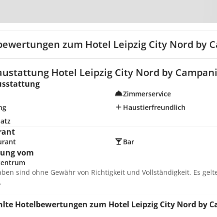
Zur Karte
bewertungen zum Hotel Leipzig City Nord by 
ustattung Hotel Leipzig City Nord by Campanil
usstattung
Zimmerservice
ng
Haustierfreundlich
latz
rant
urant
Bar
nung vom
zentrum
aben sind ohne Gewähr von Richtigkeit und Vollständigkeit. Es gel
.
lte Hotelbewertungen zum Hotel Leipzig City Nord by 