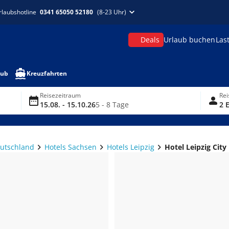
rlaubshotline
0341 65050 52180
(8-23 Uhr)
Deals
Urlaub buchen
Las
aub
Kreuzfahrten
Reisezeitraum
Re
15.08. - 15.10.26
5 - 8 Tage
2 
eutschland
Hotels Sachsen
Hotels Leipzig
Hotel Leipzig Cit