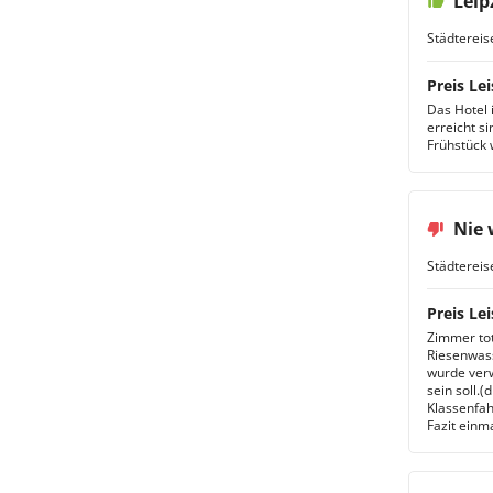
Leip
Städtereis
Preis Lei
Das Hotel i
erreicht s
Frühstück 
Nie 
Städtereis
Preis Lei
Zimmer tot
Riesenwas
wurde ver
sein soll.(
Klassenfah
Fazit einm