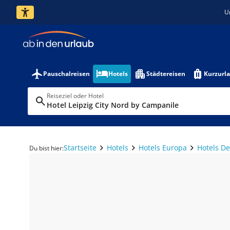
U
Pauschalreisen
Hotels
Städtereisen
Kurzurl
Reiseziel oder Hotel
Hotel Leipzig City Nord by Campanile
Startseite
Hotels
Hotels Europa
Hotels D
Du bist hier: