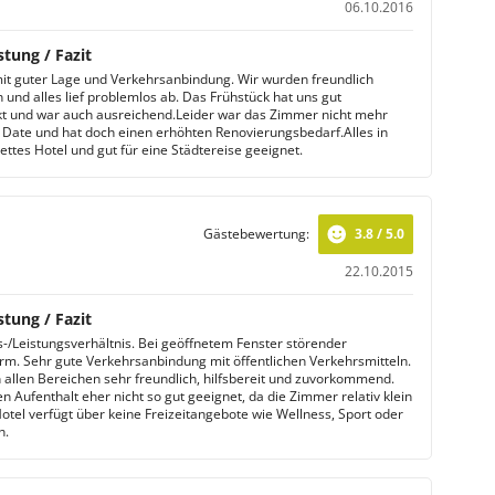
06.10.2016
stung / Fazit
mit guter Lage und Verkehrsanbindung. Wir wurden freundlich
und alles lief problemlos ab. Das Frühstück hat uns gut
 und war auch ausreichend.Leider war das Zimmer nicht mehr
 Date und hat doch einen erhöhten Renovierungsbedarf.Alles in
ettes Hotel und gut für eine Städtereise geeignet.
Gästebewertung:
3.8 / 5.0
22.10.2015
stung / Fazit
s-/Leistungsverhältnis. Bei geöffnetem Fenster störender
rm. Sehr gute Verkehrsanbindung mit öffentlichen Verkehrsmitteln.
n allen Bereichen sehr freundlich, hilfsbereit und zuvorkommend.
n Aufenthalt eher nicht so gut geeignet, da die Zimmer relativ klein
Hotel verfügt über keine Freizeitangebote wie Wellness, Sport oder
n.