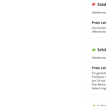
Städ
Städtereis
Preis Lei
Ausreichen
öffentlich
Schö
Städtereis
Preis Lei
Ein gemütl
Parkhaus i
pro 24 std 
Das Restau
haben ins