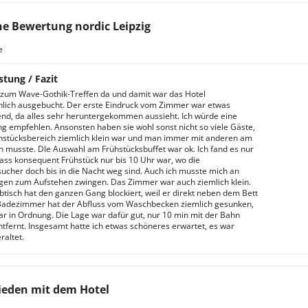
e Bewertung nordic Leipzig
e
stung / Fazit
zum Wave-Gothik-Treffen da und damit war das Hotel
lich ausgebucht. Der erste Eindruck vom Zimmer war etwas
nd, da alles sehr heruntergekommen aussieht. Ich würde eine
g empfehlen. Ansonsten haben sie wohl sonst nicht so viele Gäste,
hstücksbereich ziemlich klein war und man immer mit anderen am
en musste. DIe Auswahl am Frühstücksbuffet war ok. Ich fand es nur
ass konsequent Frühstück nur bis 10 Uhr war, wo die
sucher doch bis in die Nacht weg sind. Auch ich musste mich an
gen zum Aufstehen zwingen. Das Zimmer war auch ziemlich klein.
btisch hat den ganzen Gang blockiert, weil er direkt neben dem Bett
Badezimmer hat der Abfluss vom Waschbecken ziemlich gesunken,
ar in Ordnung. Die Lage war dafür gut, nur 10 min mit der Bahn
tfernt. Insgesamt hatte ich etwas schöneres erwartet, es war
raltet.
ieden mit dem Hotel