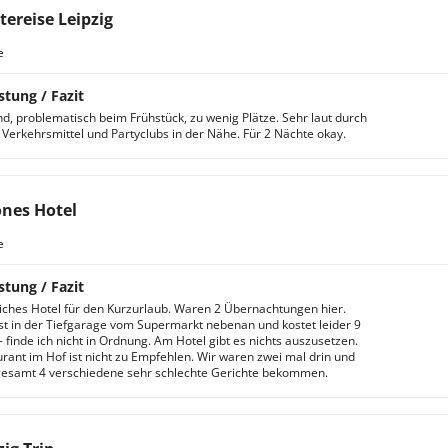
tereise Leipzig
e
stung / Fazit
d, problematisch beim Frühstück, zu wenig Plätze. Sehr laut durch
e Verkehrsmittel und Partyclubs in der Nähe. Für 2 Nächte okay.
nes Hotel
e
stung / Fazit
iches Hotel für den Kurzurlaub. Waren 2 Übernachtungen hier.
st in der Tiefgarage vom Supermarkt nebenan und kostet leider 9
- finde ich nicht in Ordnung. Am Hotel gibt es nichts auszusetzen.
rant im Hof ist nicht zu Empfehlen. Wir waren zwei mal drin und
gesamt 4 verschiedene sehr schlechte Gerichte bekommen.