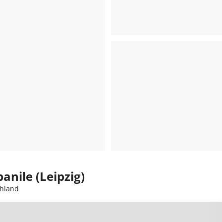
anile (Leipzig)
chland