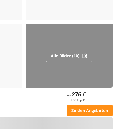
Alle Bilder (10)
276 €
ab
138 € p.P.
Zu den Angeboten