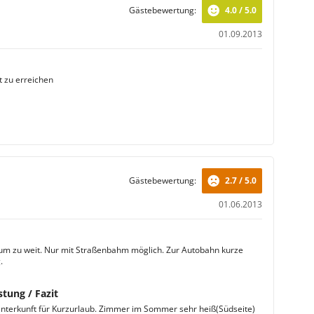
Gästebewertung:
4.0 / 5.0
01.09.2013
t zu erreichen
Gästebewertung:
2.7 / 5.0
01.06.2013
m zu weit. Nur mit Straßenbahm möglich. Zur Autobahn kurze
.
stung / Fazit
nterkunft für Kurzurlaub. Zimmer im Sommer sehr heiß(Südseite)