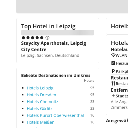
Top Hotel in
Leipzig
Hotel
Hotela
Staycity Aparthotels, Leipzig
City Centre
Hotela
Leipzig, Sachsen, Deutschland
WLAN
Heizu
Parkp
Beliebte Destinationen im Umkreis
Restau
Hotels
Resta
Hotels Leipzig
95
Entfer
Hotels Dresden
95
Stadt
Hotels Chemnitz
Alle Ang
23
Zimmers
Hotels Görlitz
23
Hotels Kurort Oberwiesenthal
16
Ausgewäh
Hotels Meißen
16