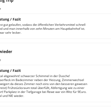
zig Trip
e
stung / Fazit
st gut gelaufen, sodass die öffentlichen Verkehrsmittel schnell
ind und man innerhalb von zehn Minuten am Hauptbahnhof ist.
war sehr lecker.
wieder
e
stung / Fazit
al abgewohnt! schwarzer Schimmel in der Dusche!
serfleck im Badezimmer neben der Heizung, Zimmerwechsel
weigert da dieses Zimmer noch eins von den besseren gewesen
dreist) Frühstücksraum total überfüllt, Abfertigung wie zu einer
rt! Parkplatz in der Tiefgarage bei Rewe war ein Witz für 9Euro.
al und NIE wieder.