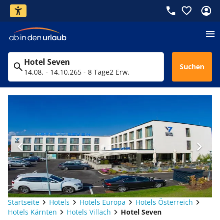
Hotel Seven
Suchen
14.08. - 14.10.26
5 - 8 Tage
2 Erw.
Startseite
Hotels
Hotels Europa
Hotels Österreich
Hotels Kärnten
Hotels Villach
Hotel Seven