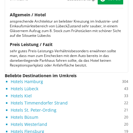
Allgemein / Hotel
ansprechende Architektur an belebter Kreuzung im Industrie- und
Einkaufsmärktebereich von LübeckZustand sehr sauber, in einem
Gläsernem Aufzug zum 8. Stock zum Frühstücken mit schöner Sicht
auf die Silouette Lübecks
Preis Leistung / Fazit
sehr gutes Preis-Leistungs-Verhältnisbesonders erwähnen sollte
man, dass man zum Einchecken mit dem Auto bereits in das
danebenliegende Parkhaus fahren sollte, da das Hotel keinen
Rezeptionsparkplatz oder Anfahrfläche besitzt.
Beliebte Destinationen im Umkreis
Hotels Hamburg
304
Hotels Lübeck
43
Hotels Kiel
33
Hotels Timmendorfer Strand
22
Hotels St. Peter-Ording
21
Hotels Büsum
20
Hotels Westerland
20
Hotels Flensburg
19