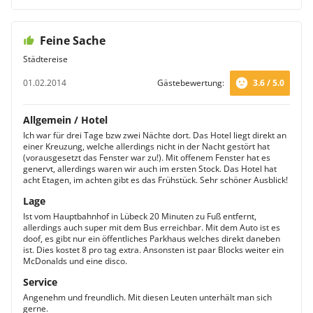
Feine Sache
Städtereise
01.02.2014
Gästebewertung:
3.6 / 5.0
Allgemein / Hotel
Ich war für drei Tage bzw zwei Nächte dort. Das Hotel liegt direkt an
einer Kreuzung, welche allerdings nicht in der Nacht gestört hat
(vorausgesetzt das Fenster war zu!). Mit offenem Fenster hat es
genervt, allerdings waren wir auch im ersten Stock. Das Hotel hat
acht Etagen, im achten gibt es das Frühstück. Sehr schöner Ausblick!
Lage
Ist vom Hauptbahnhof in Lübeck 20 Minuten zu Fuß entfernt,
allerdings auch super mit dem Bus erreichbar. Mit dem Auto ist es
doof, es gibt nur ein öffentliches Parkhaus welches direkt daneben
ist. Dies kostet 8 pro tag extra. Ansonsten ist paar Blocks weiter ein
McDonalds und eine disco.
Service
Angenehm und freundlich. Mit diesen Leuten unterhält man sich
gerne.