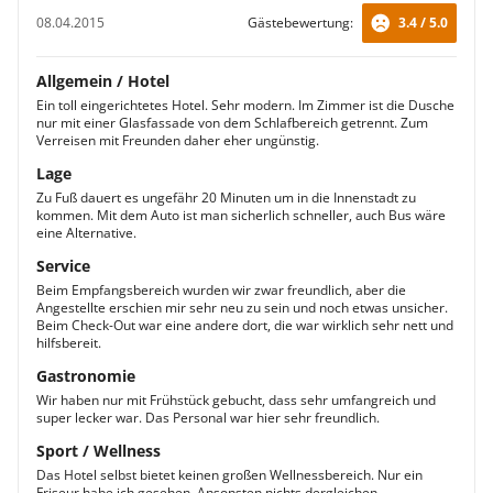
08.04.2015
Gästebewertung:
3.4 / 5.0
Allgemein / Hotel
Ein toll eingerichtetes Hotel. Sehr modern. Im Zimmer ist die Dusche
nur mit einer Glasfassade von dem Schlafbereich getrennt. Zum
Verreisen mit Freunden daher eher ungünstig.
Lage
Zu Fuß dauert es ungefähr 20 Minuten um in die Innenstadt zu
kommen. Mit dem Auto ist man sicherlich schneller, auch Bus wäre
eine Alternative.
Service
Beim Empfangsbereich wurden wir zwar freundlich, aber die
Angestellte erschien mir sehr neu zu sein und noch etwas unsicher.
Beim Check-Out war eine andere dort, die war wirklich sehr nett und
hilfsbereit.
Gastronomie
Wir haben nur mit Frühstück gebucht, dass sehr umfangreich und
super lecker war. Das Personal war hier sehr freundlich.
Sport / Wellness
Das Hotel selbst bietet keinen großen Wellnessbereich. Nur ein
Friseur habe ich gesehen. Ansonsten nichts dergleichen.