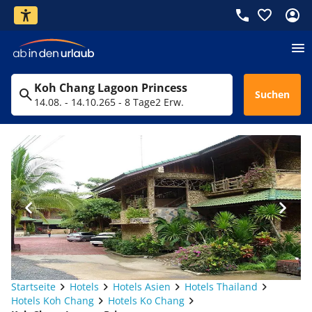
Koh Chang Lagoon Princess
Suchen
14.08. - 14.10.26
5 - 8 Tage
2 Erw.
Startseite
Hotels
Hotels Asien
Hotels Thailand
Hotels Koh Chang
Hotels Ko Chang