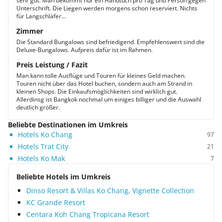
sehr gut. Man bekommt nur ein Handtuch pro Tag und Person gegen
Unterschrift. Die Liegen werden morgens schon reserviert. Nichts
für Langschläfer...
Zimmer
Die Standard Bungalows sind befriedigend. Empfehlenswert sind die
Deluxe-Bungalows. Aufpreis dafür ist im Rahmen.
Preis Leistung / Fazit
Man kann tolle Ausflüge und Touren für kleines Geld machen.
Touren nicht über das Hotel buchen, sondern auch am Strand in
kleinen Shops. Die Einkaufsmöglichkeiten sind wirklich gut.
Allerdinsg ist Bangkok nochmal um einiges billiger und die Auswahl
deutlich größer.
Beliebte Destinationen im Umkreis
Hotels Ko Chang
97
Hotels Trat City
21
Hotels Ko Mak
7
Beliebte Hotels im Umkreis
Dinso Resort & Villas Ko Chang, Vignette Collection
KC Grande Resort
Centara Koh Chang Tropicana Resort