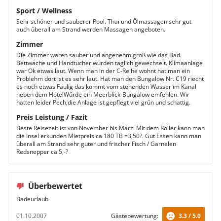
Sport / Wellness
Sehr schöner und sauberer Pool. Thai und Ölmassagen sehr gut
auch überall am Strand werden Massagen angeboten.
Zimmer
Die Zimmer waren sauber und angenehm groß wie das Bad.
Bettwäche und Handtücher wurden täglich gewechselt. Klimaanlage
war Ok etwas laut. Wenn man in der C-Reihe wohnt hat man ein
Problehm dort ist es sehr laut. Hat man den Bungalow Nr. C19 riecht
es noch etwas Faulig das kommt vom stehenden Wasser im Kanal
neben dem HotelWürde ein Meerblick-Bungalow emfehlen. Wir
hatten leider Pech,die Anlage ist gepflegt viel grün und schattig.
Preis Leistung / Fazit
Beste Reisezeit ist von November bis März. Mit dem Roller kann man
die Insel erkunden Mietpreis ca 180 TB =3,50?. Gut Essen kann man
überall am Strand sehr guter und frischer Fisch / Garnelen
Redsnepper ca 5,-?
Überbewertet
Badeurlaub
01.10.2007
Gästebewertung:
3.3 / 5.0