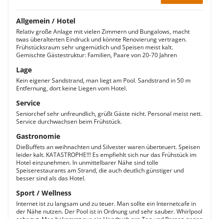
Allgemein / Hotel
Relativ große Anlage mit vielen Zimmern und Bungalows, macht
twas überalterten Eindruck und könnte Renovierung vertragen.
Frühstücksraum sehr ungemütlich und Speisen meist kalt.
Gemischte Gästestruktur: Familien, Paare von 20-70 Jahren
Lage
Kein eigener Sandstrand, man liegt am Pool. Sandstrand in 50 m
Entfernung, dort keine Liegen vom Hotel.
Service
Seniorchef sehr unfreundlich, grüßt Gäste nicht. Personal meist nett.
Service durchwachsen beim Frühstück.
Gastronomie
DieBuffets an weihnachten und Silvester waren überteuert. Speisen
leider kalt. KATASTROPHE!!! Es empfiehlt sich nur das Frühstück im
Hotel einzunehmen. In unmittelbarer Nähe sind tolle
Speiserestaurants am Strand, die auch deutlich günstiger und
besser sind als das Hotel.
Sport / Wellness
Internet ist zu langsam und zu teuer. Man sollte ein Internetcafe in
der Nähe nutzen. Der Pool ist in Ordnung und sehr sauber. Whirlpool