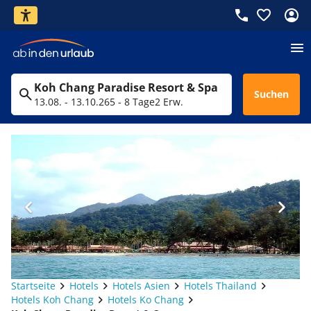
Koh Chang Paradise Resort & Spa
Suchen
13.08. - 13.10.26
5 - 8 Tage
2 Erw.
Startseite
Hotels
Hotels Asien
Hotels Thailand
Hotels Koh Chang
Hotels Ko Chang