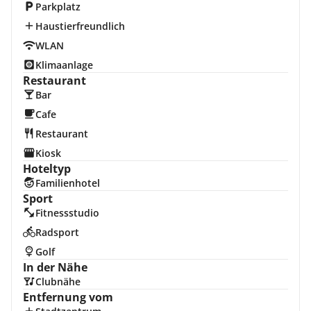
Parkplatz
Haustierfreundlich
WLAN
Klimaanlage
Restaurant
Bar
Cafe
Restaurant
Kiosk
Hoteltyp
Familienhotel
Sport
Fitnessstudio
Radsport
Golf
In der Nähe
Clubnähe
Entfernung vom