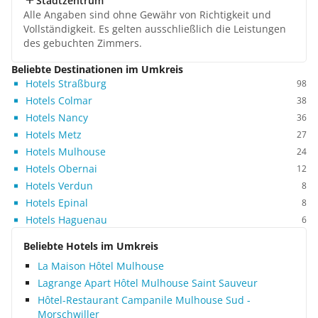
Stadtzentrum
Alle Angaben sind ohne Gewähr von Richtigkeit und
Vollständigkeit. Es gelten ausschließlich die Leistungen
des gebuchten Zimmers.
Beliebte Destinationen im Umkreis
Hotels Straßburg
98
Hotels Colmar
38
Hotels Nancy
36
Hotels Metz
27
Hotels Mulhouse
24
Hotels Obernai
12
Hotels Verdun
8
Hotels Epinal
8
Hotels Haguenau
6
Beliebte Hotels im Umkreis
La Maison Hôtel Mulhouse
Lagrange Apart Hôtel Mulhouse Saint Sauveur
Hôtel-Restaurant Campanile Mulhouse Sud -
Morschwiller