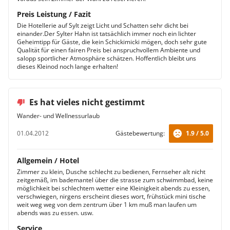
Preis Leistung / Fazit
Die Hotellerie auf Sylt zeigt Licht und Schatten sehr dicht bei
einander.Der Sylter Hahn ist tatsächlich immer noch ein lichter
Geheimtipp für Gäste, die kein Schickimicki mögen, doch sehr gute
Qualität für einen fairen Preis bei anspruchvollem Ambiente und
salopp sportlicher Atmosphäre schätzen. Hoffentlich bleibt uns
dieses Kleinod noch lange erhalten!
Es hat vieles nicht gestimmt
Wander- und Wellnessurlaub
01.04.2012
Gästebewertung:
1.9 / 5.0
Allgemein / Hotel
Zimmer zu klein, Dusche schlecht zu bedienen, Fernseher alt nicht
zeitgemäß, im bademantel über die strasse zum schwimmbad, keine
möglichkeit bei schlechtem wetter eine Kleinigkeit abends zu essen,
verschwiegen, nirgens erscheint dieses wort, frühstück mini tische
weit weg weg von dem zentrum über 1 km muß man laufen um
abends was zu essen. usw.
Service