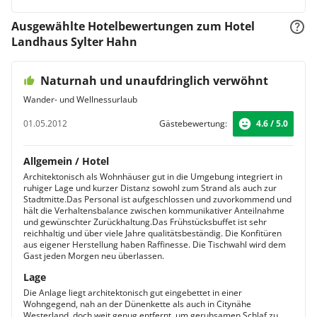
Ausgewählte Hotelbewertungen zum Hotel
Landhaus Sylter Hahn
Naturnah und unaufdringlich verwöhnt
Wander- und Wellnessurlaub
01.05.2012
Gästebewertung:
4.6 / 5.0
Allgemein / Hotel
Architektonisch als Wohnhäuser gut in die Umgebung integriert in
ruhiger Lage und kurzer Distanz sowohl zum Strand als auch zur
Stadtmitte.Das Personal ist aufgeschlossen und zuvorkommend und
hält die Verhaltensbalance zwischen kommunikativer Anteilnahme
und gewünschter Zurückhaltung.Das Frühstücksbuffet ist sehr
reichhaltig und über viele Jahre qualitätsbeständig. Die Konfitüren
aus eigener Herstellung haben Raffinesse. Die Tischwahl wird dem
Gast jeden Morgen neu überlassen.
Lage
Die Anlage liegt architektonisch gut eingebettet in einer
Wohngegend, nah an der Dünenkette als auch in Citynähe
Westerland, doch weit genug entfernt, um geruhsamen Schlaf zu