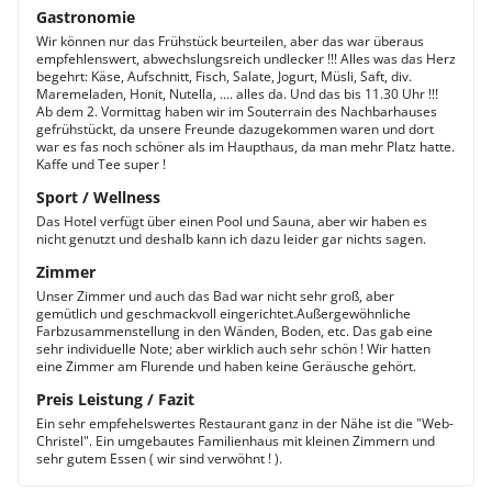
Gastronomie
Wir können nur das Frühstück beurteilen, aber das war überaus
empfehlenswert, abwechslungsreich undlecker !!! Alles was das Herz
begehrt: Käse, Aufschnitt, Fisch, Salate, Jogurt, Müsli, Saft, div.
Maremeladen, Honit, Nutella, .... alles da. Und das bis 11.30 Uhr !!!
Ab dem 2. Vormittag haben wir im Souterrain des Nachbarhauses
gefrühstückt, da unsere Freunde dazugekommen waren und dort
war es fas noch schöner als im Haupthaus, da man mehr Platz hatte.
Kaffe und Tee super !
Sport / Wellness
Das Hotel verfügt über einen Pool und Sauna, aber wir haben es
nicht genutzt und deshalb kann ich dazu leider gar nichts sagen.
Zimmer
Unser Zimmer und auch das Bad war nicht sehr groß, aber
gemütlich und geschmackvoll eingerichtet.Außergewöhnliche
Farbzusammenstellung in den Wänden, Boden, etc. Das gab eine
sehr individuelle Note; aber wirklich auch sehr schön ! Wir hatten
eine Zimmer am Flurende und haben keine Geräusche gehört.
Preis Leistung / Fazit
Ein sehr empfehelswertes Restaurant ganz in der Nähe ist die "Web-
Christel". Ein umgebautes Familienhaus mit kleinen Zimmern und
sehr gutem Essen ( wir sind verwöhnt ! ).