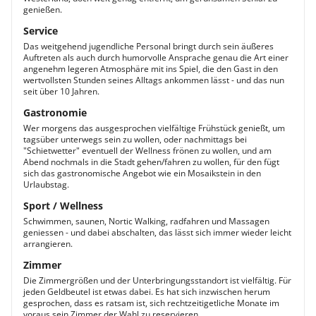
genießen.
Service
Das weitgehend jugendliche Personal bringt durch sein äußeres
Auftreten als auch durch humorvolle Ansprache genau die Art einer
angenehm legeren Atmosphäre mit ins Spiel, die den Gast in den
wertvollsten Stunden seines Alltags ankommen lässt - und das nun
seit über 10 Jahren.
Gastronomie
Wer morgens das ausgesprochen vielfältige Frühstück genießt, um
tagsüber unterwegs sein zu wollen, oder nachmittags bei
"Schietwetter" eventuell der Wellness frönen zu wollen, und am
Abend nochmals in die Stadt gehen/fahren zu wollen, für den fügt
sich das gastronomische Angebot wie ein Mosaikstein in den
Urlaubstag.
Sport / Wellness
Schwimmen, saunen, Nortic Walking, radfahren und Massagen
geniessen - und dabei abschalten, das lässt sich immer wieder leicht
arrangieren.
Zimmer
Die Zimmergrößen und der Unterbringungsstandort ist vielfältig. Für
jeden Geldbeutel ist etwas dabei. Es hat sich inzwischen herum
gesprochen, dass es ratsam ist, sich rechtzeitigetliche Monate im
voraus sein Zimmer der Wahl zu reservieren.