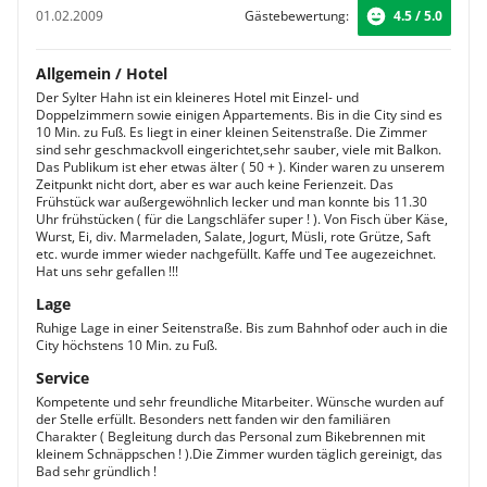
01.02.2009
Gästebewertung:
4.5 / 5.0
Allgemein / Hotel
Der Sylter Hahn ist ein kleineres Hotel mit Einzel- und
Doppelzimmern sowie einigen Appartements. Bis in die City sind es
10 Min. zu Fuß. Es liegt in einer kleinen Seitenstraße. Die Zimmer
sind sehr geschmackvoll eingerichtet,sehr sauber, viele mit Balkon.
Das Publikum ist eher etwas älter ( 50 + ). Kinder waren zu unserem
Zeitpunkt nicht dort, aber es war auch keine Ferienzeit. Das
Frühstück war außergewöhnlich lecker und man konnte bis 11.30
Uhr frühstücken ( für die Langschläfer super ! ). Von Fisch über Käse,
Wurst, Ei, div. Marmeladen, Salate, Jogurt, Müsli, rote Grütze, Saft
etc. wurde immer wieder nachgefüllt. Kaffe und Tee augezeichnet.
Hat uns sehr gefallen !!!
Lage
Ruhige Lage in einer Seitenstraße. Bis zum Bahnhof oder auch in die
City höchstens 10 Min. zu Fuß.
Service
Kompetente und sehr freundliche Mitarbeiter. Wünsche wurden auf
der Stelle erfüllt. Besonders nett fanden wir den familiären
Charakter ( Begleitung durch das Personal zum Bikebrennen mit
kleinem Schnäppschen ! ).Die Zimmer wurden täglich gereinigt, das
Bad sehr gründlich !