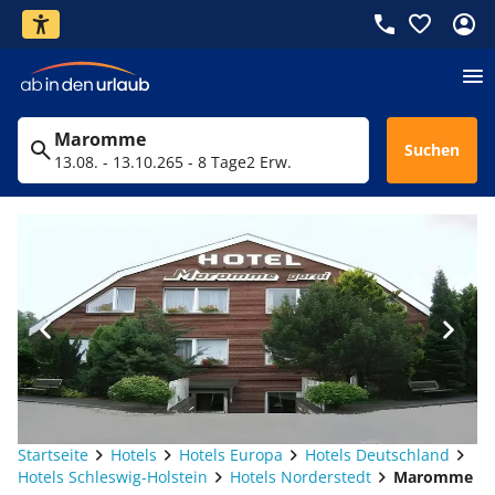
Maromme
Suchen
13.08. - 13.10.26
5 - 8 Tage
2 Erw.
Startseite
Hotels
Hotels Europa
Hotels Deutschland
Hotels Schleswig-Holstein
Hotels Norderstedt
Maromme