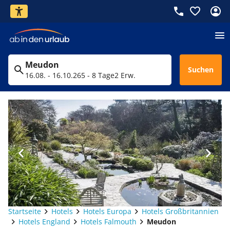
Meudon
Suchen
16.08. - 16.10.26
5 - 8 Tage
2 Erw.
Startseite
Hotels
Hotels Europa
Hotels Großbritannien
Hotels England
Hotels Falmouth
Meudon