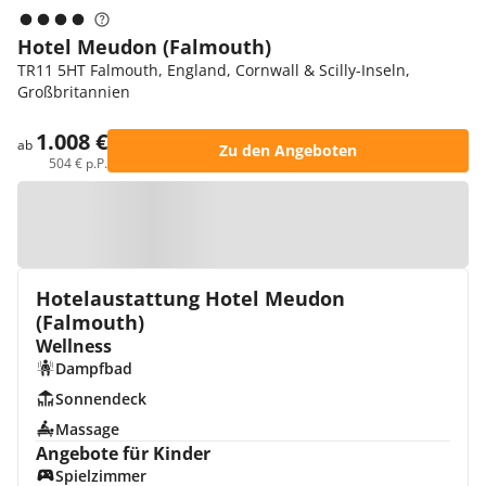
Hotel Meudon (Falmouth)
TR11 5HT Falmouth, England, Cornwall & Scilly-Inseln,
Großbritannien
1.008 €
ab
Zu den Angeboten
504 € p.P.
Zur Karte
Hotelaustattung Hotel Meudon
(Falmouth)
Wellness
Dampfbad
Sonnendeck
Massage
Angebote für Kinder
Spielzimmer