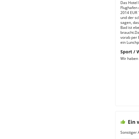
Das Hotel 
Flughafen m
2014 EUR 1
und der sc
sagen, das
Bad ist eb
braucht.Da
vorab per 
ein Lunchp
Sport / 
Wir haben 
Ein 
Sonstiger 