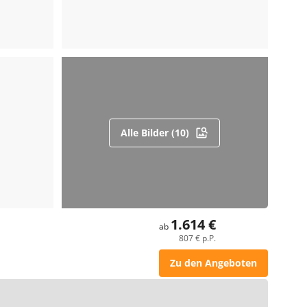
Alle Bilder (10)
1.614 €
ab
807 € p.P.
Zu den Angeboten