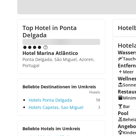
Top Hotel in
Ponta
Hotel
Delgada
Hotel
Wasser
Hotel Marina Atlântico
Tauch
Ponta Delgada, São Miguel, Azoren,
Entfer
Portugal
Meer
Wellne
Sonne
Beliebte Destinationen im Umkreis
Restau
Hotels
Minim
Hotels Ponta Delgada
58
Bar
Hotels Capelas, Sao Miguel
3
Pool
Beheiz
Angebot
Beliebte Hotels im Umkreis
Kinde