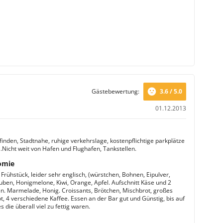
Gästebewertung:
3.6 / 5.0
01.12.2013
finden, Stadtnahe, ruhige verkehrslage, kostenpflichtige parkplätze
.Nicht weit von Hafen und Flughafen, Tankstellen.
omie
Frühstück, leider sehr englisch, (würstchen, Bohnen, Eipulver,
uben, Honigmelone, Kiwi, Orange, Apfel. Aufschnitt Käse und 2
n. Marmelade, Honig. Croissants, Brötchen, Mischbrot, großes
, 4 verschiedene Kaffee. Essen an der Bar gut und Günstig, bis auf
die überall viel zu fettig waren.