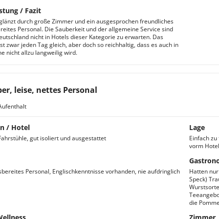
stung / Fazit
glänzt durch große Zimmer und ein ausgesprochen freundliches
ereites Personal. Die Sauberkeit und der allgemeine Service sind
Deutschland nicht in Hotels dieser Kategorie zu erwarten. Das
st zwar jeden Tag gleich, aber doch so reichhaltig, dass es auch in
 nicht allzu langweilig wird.
er, leise, nettes Personal
Aufenthalt
n / Hotel
Lage
ahrstühle, gut isoliert und ausgestattet
Einfach zu 
vorm Hotel
Gastron
fsbereites Personal, Englischkenntnisse vorhanden, nie aufdringlich
Hatten nur 
Speck) Tra
Wurstsorte
Teeangebot
die Pommes 
Wellness
Zimmer