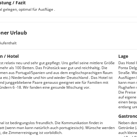
stung / Fazit
l gelegen, optimal für Ausflüge .
ner Urlaub
Aufenthalt
n / Hotel
Lage
st relativ neu und sehr gut gepflegt. Uns gefiel seine mittlere Größe
Das Hotel 
mehr als 100 Betten. Das Frühstück war gut und reichhaltig. Die
Ponta Delg
men aus Portugal/Spanien und aus dem englischsprachigen Raum
Straße. Wo
 etc.) Niederlande und hin und wieder Deutschland . Das Hotel ist
Ausflügen 
und junggebliebene Paare genauso geeignet wie für Familien mit
kann man s
indern 6 -18. Wir fanden eine gesunde Mischung vor.
Flughafen 
Die Preise 
auf eigene
einen bequ
entlang u
Gastron
al ist bedingungslos freundlich. Die Kommunikation findet in
Neben dem 
tatt (wenn man kann natürlich auch portugiesisch). Wünsche werden
Getränke (a
t, die Zimmerreinigung ist vorbildlich.
auch klein