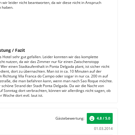
 wir leider nicht beantworten, da wir diese nicht in Anspruch
 haben.
stung / Fazit
s Hotel sehr gut gefallen. Leider konnten wir das komplette
cht nutzen, da wir das Zimmer nur für einen Zwischenstopp
Wer einen Stadtaufenthalt in Ponta Delgada plant, ist sicher nicht
dient, dort zu übernachten. Man ist in ca. 10 Minuten auf der
n Richtung Vila Franca do Campo oder sogar in nur ca. 200 m auf
straße, die man befahren kann, wenn man nach Sao Roque möchte.
er schöne Strand der Stadt Ponta Delgada. Da wir die Nacht von
f Sonntag dort verbrachten, können wir allerdings nicht sagen, ob
r Woche dort evtl. laut ist.
Gästebewertung:
4.8 / 5.0
01.03.2014