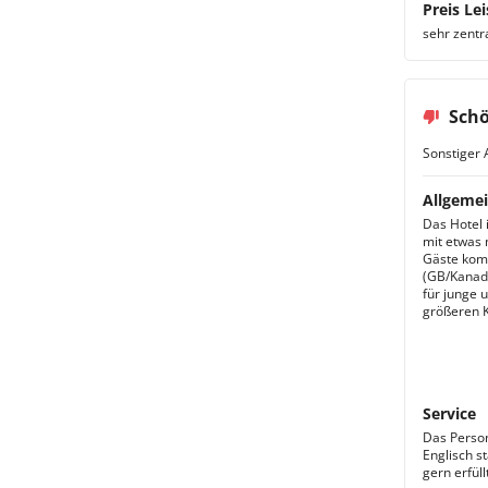
Preis Lei
sehr zentra
Schö
Sonstiger 
Allgemei
Das Hotel i
mit etwas 
Gäste kom
(GB/Kanada
für junge 
größeren K
Service
Das Person
Englisch s
gern erfüll