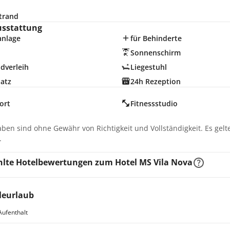
trand
usstattung
anlage
für Behinderte
Sonnenschirm
dverleih
Liegestuhl
latz
24h Rezeption
ort
Fitnessstudio
d
aben sind ohne Gewähr von Richtigkeit und Vollständigkeit. Es gel
.
lte Hotelbewertungen zum Hotel MS Vila Nova
leurlaub
Aufenthalt