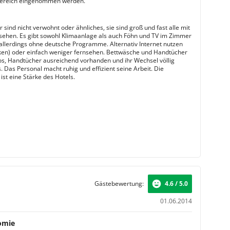
Bereich eingenommen werden.
sind nicht verwohnt oder ähnliches, sie sind groß und fast alle mit
sehen. Es gibt sowohl Klimaanlage als auch Föhn und TV im Zimmer
s allerdings ohne deutsche Programme. Alternativ Internet nutzen
en) oder einfach weniger fernsehen. Bettwäsche und Handtücher
los, Handtücher ausreichend vorhanden und ihr Wechsel völlig
. Das Personal macht ruhig und effizient seine Arbeit. Die
ist eine Stärke des Hotels.
Gästebewertung:
4.6 / 5.0
01.06.2014
omie