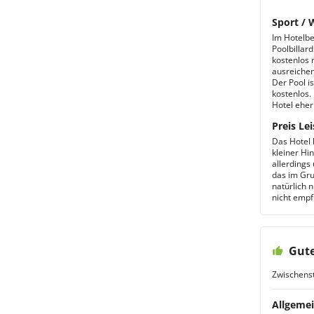
Sport / 
Im Hotelbe
Poolbillar
kostenlos 
ausreichen
Der Pool i
kostenlos.
Hotel eher 
Preis Lei
Das Hotel b
kleiner Hi
allerdings
das im Gru
natürlich n
nicht emp
Gute
Zwischens
Allgemei