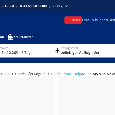
rlaubshotline
0341 65050 52180
(8-23 Uhr)
Deals
Urlaub buchen
Las
aub
Kreuzfahrten
itraum
Abflughafen
- 14.10.26
5 - 8 Tage
beliebiger Abflughafen
rtugal
Hotels São Miguel
Hotels Ponta Delgada
MS Vila Nov