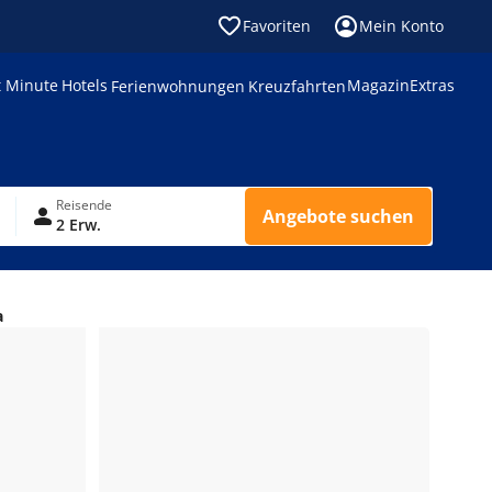
Favoriten
Mein Konto
t Minute
Hotels
Magazin
Extras
Ferienwohnungen
Kreuzfahrten
Reisende
Angebote suchen
2 Erw.
a