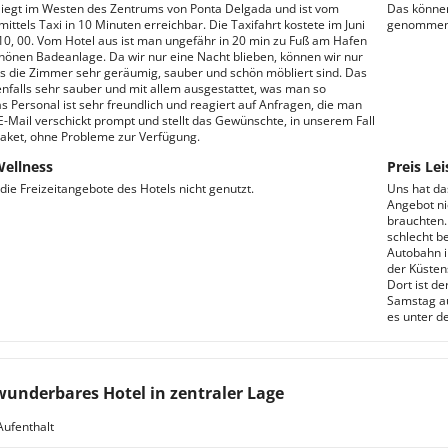
liegt im Westen des Zentrums von Ponta Delgada und ist vom
Das können
ittels Taxi in 10 Minuten erreichbar. Die Taxifahrt kostete im Juni
genommen
0, 00. Vom Hotel aus ist man ungefähr in 20 min zu Fuß am Hafen
hönen Badeanlage. Da wir nur eine Nacht blieben, können wir nur
s die Zimmer sehr geräumig, sauber und schön möbliert sind. Das
enfalls sehr sauber und mit allem ausgestattet, was man so
s Personal ist sehr freundlich und reagiert auf Anfragen, die man
E-Mail verschickt prompt und stellt das Gewünschte, in unserem Fall
aket, ohne Probleme zur Verfügung.
Wellness
Preis Lei
die Freizeitangebote des Hotels nicht genutzt.
Uns hat da
Angebot ni
brauchten. 
schlecht be
Autobahn i
der Küsten
Dort ist d
Samstag au
es unter de
wunderbares Hotel in zentraler Lage
Aufenthalt