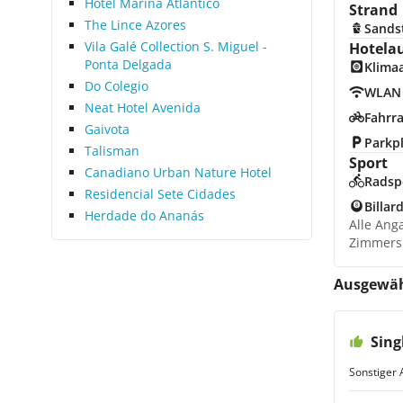
Hotel Marina Atlântico
Strand
The Lince Azores
Sands
Vila Galé Collection S. Miguel -
Hotela
Ponta Delgada
Klima
Do Colegio
WLAN
Neat Hotel Avenida
Fahrra
Gaivota
Parkp
Talisman
Sport
Canadiano Urban Nature Hotel
Radsp
Residencial Sete Cidades
Billar
Herdade do Ananás
Alle Ang
Zimmers
Ausgewäh
Sing
Sonstiger 