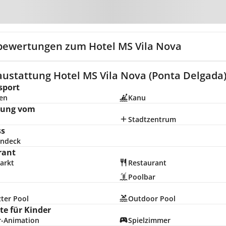
Zur Karte
bewertungen zum Hotel MS Vila Nova
austattung Hotel MS Vila Nova (Ponta Delgada
sport
en
Kanu
nung vom
Stadtzentrum
ss
ndeck
rant
arkt
Restaurant
Poolbar
ter Pool
Outdoor Pool
e für Kinder
r-Animation
Spielzimmer