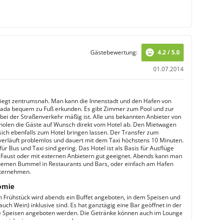
Gästebewertung:
4.2 / 5.0
01.07.2014
liegt zentrumsnah. Man kann die Innenstadt und den Hafen von
ada bequem zu Fuß erkunden. Es gibt Zimmer zum Pool und zur
bei der Straßenverkehr mäßig ist. Alle uns bekannten Anbieter von
holen die Gäste auf Wunsch direkt vom Hotel ab. Den Mietwagen
ich ebenfalls zum Hotel bringen lassen. Der Transfer zum
verläuft problemlos und dauert mit dem Taxi höchstens 10 Minuten.
für Bus und Taxi sind gering. Das Hotel ist als Basis für Ausflüge
 Faust oder mit externen Anbietern gut geeignet. Abends kann man
emen Bummel in Restaurants und Bars, oder einfach am Hafen
nternehmen.
omie
Frühstück wird abends ein Buffet angeboten, in dem Speisen und
uch Wein) inklusive sind. Es hat ganztägig eine Bar geöffnet in der
e Speisen angeboten werden. Die Getränke können auch im Lounge