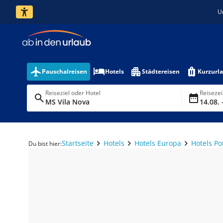
U
Pauschalreisen
Hotels
Städtereisen
Kurzurl
Reiseziel oder Hotel
Reiseze
MS Vila Nova
14.08. 
Startseite
Hotels
Hotels Europa
Hotels Po
Du bist hier: