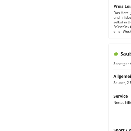
Preis Lei
Das Hotel 
und hilfsb
selbst in 
Frühstück i
einer Woche
Saub
Sonstiger 
Allgemei
Sauber, 2 F
Service
Nettes hil
Sport / 