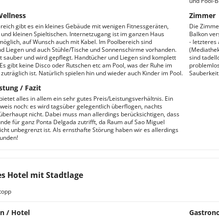
und Pool-
Wellness
Zimmer
reich gibt es ein kleines Gebäude mit wenigen Fitnessgeräten,
Die Zimmer 
d und kleinen Spieltischen. Internetzugang ist im ganzen Haus
Balkon ver
möglich, auf Wunsch auch mit Kabel. Im Poolbereich sind
- letztere
d Liegen und auch Stühle/Tische und Sonnenschirme vorhanden.
(Mediathek
st sauber und wird gepflegt. Handtücher und Liegen sind komplett
sind tadel
 Es gibt keine Disco oder Rutschen etc am Pool, was der Ruhe im
problemlos
zuträglich ist. Natürlich spielen hin und wieder auch Kinder im Pool.
Sauberkeit 
stung / Fazit
ietet alles in allem ein sehr gutes Preis/Leistungsverhältnis. Ein
nweis noch: es wird tagsüber gelegentlich überflogen, nachts
 überhaupt nicht. Dabei muss man allerdings berücksichtigen, dass
nde für ganz Ponta Delgada zutrifft, da Raum auf Sao Miguel
icht unbegrenzt ist. Als ernsthafte Störung haben wir es allerdings
funden!
s Hotel mit Stadtlage
topp
n / Hotel
Gastron