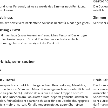
Gastron
undliches Personal, teilweise wurde das Zimmer nach Reinigung
Die Cockta
schlossen.
möglich.
Wellness
Zimmer
mutzt, sowie vereinzelt offene Abflüsse (nicht für Kinder geeignet).
Sehr sehr e
stung / Fazit
 Klimaanlage (extra Kosten), unfreundliches Personal.Der einzige
r die direkte Lage am Strand. Die Zimmer sind sehr einfach
et, mangelhafte Zuverlässigkeit der Putzkraft.
blick, sehr sauber
b
n / Hotel
Preis Lei
entsprach auch wirklich der gebuchten Beschreibung. Meerblick,
Das Hotel 
r und nur ca. 50 m zum Meer. Poolanlage auch sehr ordentlich und
sehr saube
d Liegen ( Sept.) und von da aus nur ein paar Treppen bis zum
ausreichen
 ! und Duschen am Pool.Hatten Hotel separat gebucht und waren
Sandstrand
eden. Frühstück sehr spartanisch, aber für den Überbachtungspreis
sehr zufri
icht mehr erwarten. Für alle Anderen gibt es gegenüber einen
darf man n