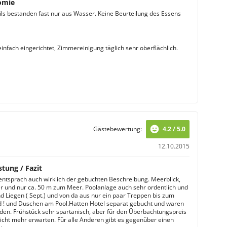
omie
ils bestanden fast nur aus Wasser. Keine Beurteilung des Essens
infach eingerichtet, Zimmereinigung täglich sehr oberflächlich.
Gästebewertung:
4.2 / 5.0
12.10.2015
stung / Fazit
entsprach auch wirklich der gebuchten Beschreibung. Meerblick,
r und nur ca. 50 m zum Meer. Poolanlage auch sehr ordentlich und
d Liegen ( Sept.) und von da aus nur ein paar Treppen bis zum
 ! und Duschen am Pool.Hatten Hotel separat gebucht und waren
eden. Frühstück sehr spartanisch, aber für den Überbachtungspreis
icht mehr erwarten. Für alle Anderen gibt es gegenüber einen