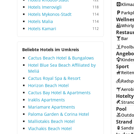
Klima
Hotels Imerovigli
118
Parkp
Hotels Mykonos-Stadt
114
Wellne
Hotels Malia
114
Whirl
Hotels Kamari
112
Restau
Bar
Poolb
Beliebte Hotels im Umkreis
Angebot
Cactus Beach Hotel & Bungalows
Kinde
Hotel Blue Sea Beach Affiliated by
Sport
Meliá
Reite
Cactus Royal Spa & Resort
Radsp
Horizon Beach Hotel
Aerob
Cactus Bay Hotel & Apartments
Hotelty
Iraklis Apartments
Stran
Mariamare Apartments
Pool
Paloma Garden & Corina Hotel
Outdo
Malliotakis Beach Hotel
Strand
Sands
Vlachakis Beach Hotel