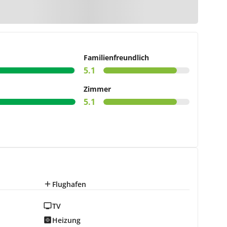
r Karte
Familienfreundlich
5.1
Zimmer
5.1
Flughafen
TV
Heizung