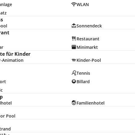
anlage
WLAN
latz
ss
pool
Sonnendeck
rant
Restaurant
ar
Minimarkt
e für Kinder
r-Animation
Kinder-Pool
n
Tennis
ort
Billard
ic
p
dhotel
Familienhotel
or Pool
trand