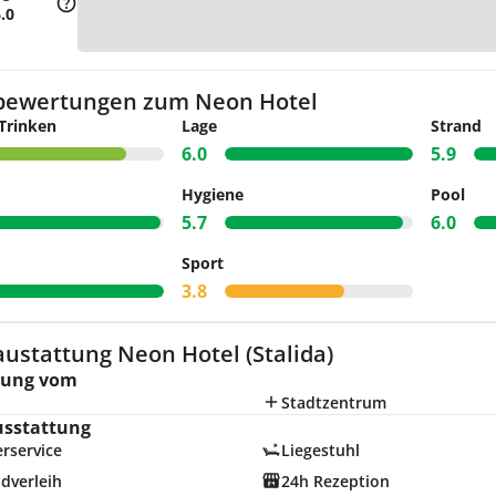
Zu
.0
bewertungen zum Neon Hotel
Trinken
Lage
Strand
6.0
5.9
Hygiene
Pool
5.7
6.0
Sport
3.8
ustattung Neon Hotel (Stalida)
nung vom
Stadtzentrum
usstattung
rservice
Liegestuhl
dverleih
24h Rezeption