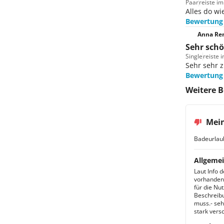
Paar
reiste im
Alles do wi
Bewertung
Anna Ren
Sehr schö
Single
reiste 
Sehr sehr z
Bewertung
Weitere 
Mei
Badeurlau
Allgemei
Laut Info 
vorhanden.
für die Nu
Beschreibu
muss.- seh
stark vers