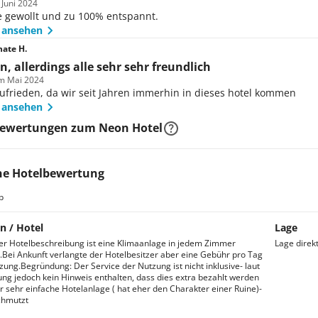
 Juni 2024
e gewollt und zu 100% entspannt.
 ansehen
ate H.
n, allerdings alle sehr sehr freundlich
im Mai 2024
ufrieden, da wir seit Jahren immerhin in dieses hotel kommen
 ansehen
Bewertungen zum Neon Hotel
ne Hotelbewertung
b
n / Hotel
Lage
der Hotelbeschreibung ist eine Klimaanlage in jedem Zimmer
Lage direk
Bei Ankunft verlangte der Hotelbesitzer aber eine Gebühr pro Tag
tzung.Begründung: Der Service der Nutzung ist nicht inklusive- laut
ng jedoch kein Hinweis enthalten, dass dies extra bezahlt werden
r sehr einfache Hotelanlage ( hat eher den Charakter einer Ruine)-
chmutzt