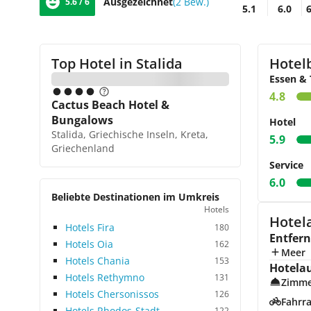
Ausgezeichnet
(2 Bew.)
5.6 / 6
5.1
6.0
6
Top Hotel in
Stalida
Hotel
Essen & 
4.8
Cactus Beach Hotel &
Bungalows
Hotel
Stalida, Griechische Inseln, Kreta,
5.9
Griechenland
Service
6.0
Beliebte Destinationen im Umkreis
Hotels
Hotela
Hotels Fira
180
Entfer
Hotels Oia
162
Meer
Hotels Chania
153
Hotela
Hotels Rethymno
131
Zimme
Hotels Chersonissos
126
Fahrra
Hotels Rhodos-Stadt
122