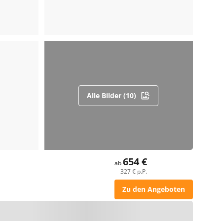
Alle Bilder (10)
654 €
ab
327 € p.P.
Zu den Angeboten