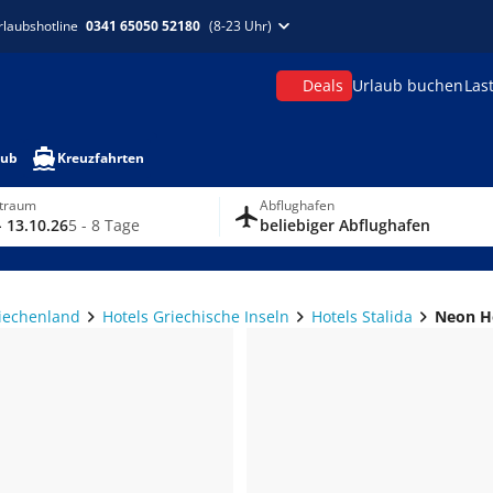
rlaubshotline
0341 65050 52180
(8-23 Uhr)
Deals
Urlaub buchen
Las
aub
Kreuzfahrten
itraum
Abflughafen
- 13.10.26
5 - 8 Tage
beliebiger Abflughafen
riechenland
Hotels Griechische Inseln
Hotels Stalida
Neon H