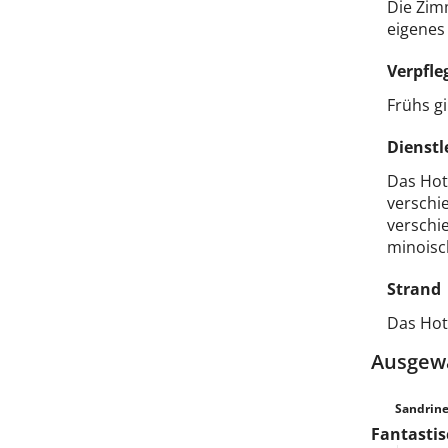
Die Zim
eigenes 
Verpfle
Frühs gi
Dienstl
Das Hot
verschi
verschi
minoisch
Strand
Das Hot
Ausgew
Sandrine
Fantastis