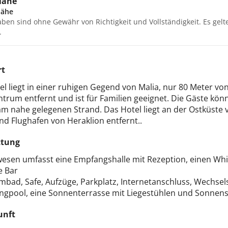
Nähe
nähe
aben sind ohne Gewähr von Richtigkeit und Vollständigkeit. Es gel
.
rt
el liegt in einer ruhigen Gegend von Malia, nur 80 Meter 
ntrum entfernt und ist für Familien geeignet. Die Gäste kö
 am nahe gelegenen Strand. Das Hotel liegt an der Ostküste
nd Flughafen von Heraklion entfernt..
ttung
esen umfasst eine Empfangshalle mit Rezeption, einen Whirlp
e Bar
bad, Safe, Aufzüge, Parkplatz, Internetanschluss, Wechsel
gpool, eine Sonnenterrasse mit Liegestühlen und Sonnen
unft