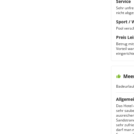
Service
Sehr unfre
nicht abge
Sport / 
Pool versch
Preis Lei
Betrug mit
Vorteil wa
eingericht
Meer
Badeurlau
Allgemei
Das Hotel 
sehr saube
ausreichen
Sandstrand
sehr zufri
darf man n