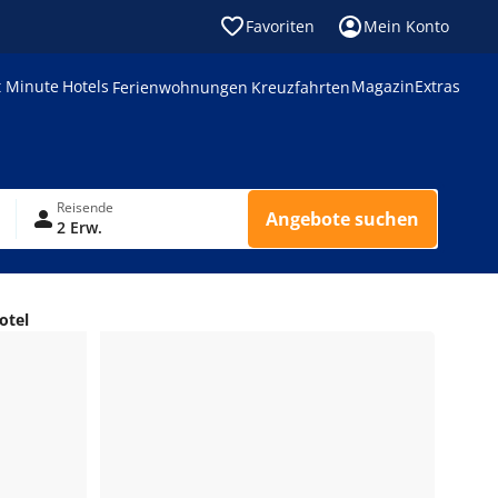
Favoriten
Mein Konto
t Minute
Hotels
Magazin
Extras
Ferienwohnungen
Kreuzfahrten
Reisende
Angebote suchen
2 Erw.
otel