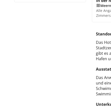
In der 
Meer
Alle Ang
Zimmers
Stando
Das Hot
Stadtze
gibt es
Hafen u
Aussta
Das Anw
und ein
Schwimm
Swimmin
Unterk