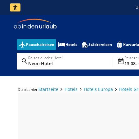
U
Pauschalreisen
Hotels
Städtereisen
Kurzurl
Reiseziel oder Hotel
Reiseze
Neon Hotel
13.08. 
Startseite
Hotels
Hotels Europa
Hotels G
Du bist hier: