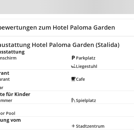
Zur Karte
bewertungen zum Hotel Paloma Garden
austattung Hotel Paloma Garden (Stalida)
usstattung
nschirm
Parkplatz
Liegestuhl
rant
urant
Cafe
ar
e für Kinder
zimmer
Spielplatz
or Pool
nung vom
Stadtzentrum