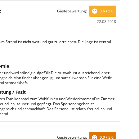
t
Gästebewertung:
3.6 / 5.0
22.08.2018
 Strand ist nicht weit und gut zu erreichen. Die Lage ist zentral
omie
er und wird ständig aufgefüllt.Die Auswahl ist ausreichend, aber
ngreich.Man findet aber genug, um satt zu werden.Für eine Weile
 und schmackhaft.
stung / Fazit
rtes Familienhotel zum Wohlfühlen und WiederkommenDie Zimmer
freundlich, sauber und gepflegt. Das Speisenangebot ist
gsreich und schmackhaft. Das Personal ist relativ freundlich und
mend
Gästebewertung:
0.0 / 5.0