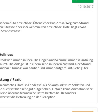
10.10.2017
it dem Auto erreichbar. Öffentlicher Bus 2 min. Weg zum Strand
die Strasse aber in 5 Gehminuten erreichbar. Hotel liegt etwas
r Strandstrasse.
Wellness
Pool war immer sauber. Die Liegen und Schirme immer in Ordnung
äumt. Die Anlage ist in einem sehr sauberen Zustand. Der Strand
randbar " Dimos" war sauber und immer aufgeräumt. Sehr guter
stung / Fazit
in einfaches Hotel in Landesstil als Anlaufpunkt zum Schlafen und
n sucht ist hier sehr gut aufgehoben. Einfach keine Animation sehr
 eine überaus freundliche Betreiberfamilie. Besonders
ert ist die Betreuung an der Rezeption