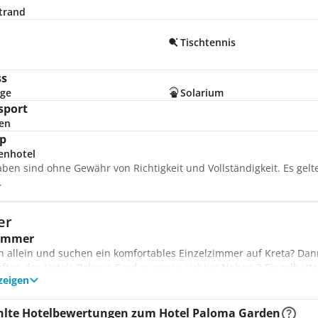
trand
Tischtennis
n
ss
ge
Solarium
sport
en
p
enhotel
aben sind ohne Gewähr von Richtigkeit und Vollständigkeit. Es gel
.
er
zimmer
en allein und suchen ein komfortables Einzelzimmer auf Kreta? Dann
ften des Hotels Paloma Garden genau richtig! Neben 2 Einzelbette
zeigen
pannte Abende vor.
zimmer
m Partner verbringen Sie zu zweit einen schönen Urlaub auf der gr
lte Hotelbewertungen zum Hotel Paloma Garden