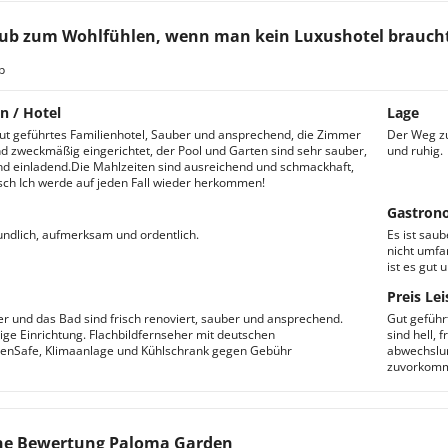
ub zum Wohlfühlen, wenn man kein Luxushotel brauch
b
n / Hotel
Lage
 gut geführtes Familienhotel, Sauber und ansprechend, die Zimmer
Der Weg zum
nd zweckmäßig eingerichtet, der Pool und Garten sind sehr sauber,
und ruhig.
nd einladend.Die Mahlzeiten sind ausreichend und schmackhaft,
sch Ich werde auf jeden Fall wieder herkommen!
Gastron
eundlich, aufmerksam und ordentlich.
Es ist saub
nicht umfa
ist es gut
Preis Lei
 und das Bad sind frisch renoviert, sauber und ansprechend.
Gut gefüh
e Einrichtung. Flachbildfernseher mit deutschen
sind hell, 
nSafe, Klimaanlage und Kühlschrank gegen Gebühr
abwechslun
zuvorkom
ne Bewertung Paloma Garden