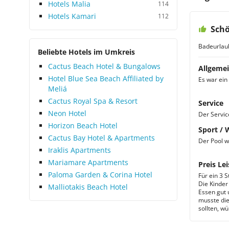
bestens für ein ausgiebiges
Hotels Malia
114
geräumig
Sonnenbad. Sportmöglichkeiten
Doppelbe
Hotels Kamari
112
und ein Animationsprogramm
Dreibe
Schö
werden nicht angeboten. Aber
Eine kle
hierfür bietet sich auch der
Badeurlau
den Drei
Beliebte Hotels im Umkreis
Strand mit zahlreichen
ein Bade
Cactus Beach Hotel & Bungalows
Klimaanl
ortsansässigen Anbietern an. Das
Allgemei
Famili
Hotel Blue Sea Beach Affiliated by
Personal war freundlich und
Es war ein
Meliá
Ausgesta
hilfsbereit und sprach vereinzelt
Geräumig
Cactus Royal Spa & Resort
gutes Deutsch. Mit der
Service
gemeins
Verpflegung waren wir
Neon Hotel
Der Servic
einigermaßen zufrieden. Die
Horizon Beach Hotel
Sport / 
Speisen waren zwar frisch
Cactus Bay Hotel & Apartments
Der Pool w
zubereitet und von allem war
Iraklis Apartments
auch ausreichend vorhanden,
Mariamare Apartments
Preis Lei
allerdings fehlte uns etwas die
Paloma Garden & Corina Hotel
Für ein 3 S
Abwechslung. Das Abendessen
Die Kinder
Malliotakis Beach Hotel
nahmen wir überwiegend in
Essen gut 
musste die
einem der in der Nähe
sollten, w
befindlichen Restaurants ein. Das
Zimmer war landestypisch