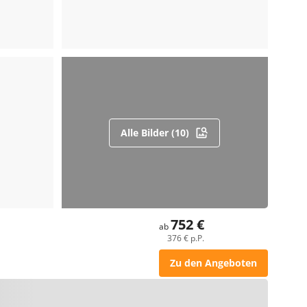
Alle Bilder (10)
752 €
ab
376 € p.P.
Zu den Angeboten