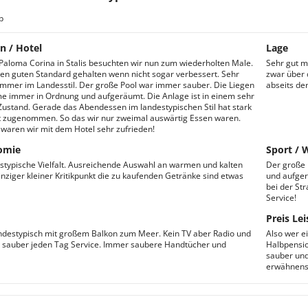
b
n / Hotel
Lage
Paloma Corina in Stalis besuchten wir nun zum wiederholten Male.
Sehr gut m
nen guten Standard gehalten wenn nicht sogar verbessert. Sehr
zwar über 
mmer im Landesstil. Der große Pool war immer sauber. Die Liegen
abseits de
e immer in Ordnung und aufgeräumt. Die Anlage ist in einem sehr
ustand. Gerade das Abendessen im landestypischen Stil hat stark
t zugenommen. So das wir nur zweimal auswärtig Essen waren.
waren wir mit dem Hotel sehr zufrieden!
omie
Sport / 
stypische Vielfalt. Ausreichende Auswahl an warmen und kalten
Der große 
inziger kleiner Kritikpunkt die zu kaufenden Getränke sind etwas
und aufger
bei der St
Service!
Preis Lei
destypisch mit großem Balkon zum Meer. Kein TV aber Radio und
Also wer e
 sauber jeden Tag Service. Immer saubere Handtücher und
Halbpensio
sauber und
erwähnensw