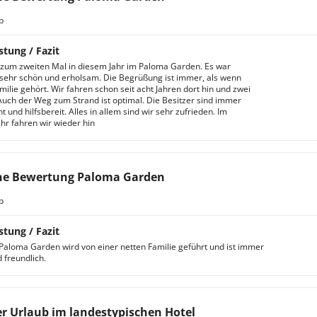
b
stung / Fazit
zum zweiten Mal in diesem Jahr im Paloma Garden. Es war
ehr schön und erholsam. Die Begrüßung ist immer, als wenn
ilie gehört. Wir fahren schon seit acht Jahren dort hin und zwei
uch der Weg zum Strand ist optimal. Die Besitzer sind immer
und hilfsbereit. Alles in allem sind wir sehr zufrieden. Im
hr fahren wir wieder hin
ne Bewertung Paloma Garden
b
stung / Fazit
Paloma Garden wird von einer netten Familie geführt und ist immer
 freundlich.
r Urlaub im landestypischen Hotel