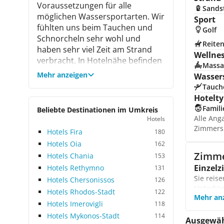
Voraussetzungen für alle
Sands
möglichen Wassersportarten. Wir
Sport
fühlten uns beim Tauchen und
Golf
Schnorcheln sehr wohl und
Reite
haben sehr viel Zeit am Strand
Wellne
verbracht. In Hotelnähe befinden
Massa
sich zahlreiche Einkaufs- und
Mehr anzeigen
Wasser
Unterhaltungsmöglichkeiten und
Tauch
die Bushaltestelle liegt ebenfalls
Hotelty
in der direkten Umgebung. Die 50
Famili
Beliebte Destinationen im Umkreis
Zimmer verteilen sich auf das 2-
Alle Ang
Hotels
stöckige Haupthaus und das 3-
Zimmers
Hotels Fira
180
stöckige Nebengebäude. Zur
Hotels Oia
162
Einrichtung des Hotels gehören
Zimm
Hotels Chania
153
ein Buffetrestaurant und eine
Einzel
Hotels Rethymno
131
Internetecke. Im Außenbereich
Sie reis
Hotels Chersonissos
126
befindet sich der Süßwasserpool
Unterkün
mit Sonnenterrasse und Poolbar.
Hotels Rhodos-Stadt
122
Mehr an
für ents
Die zahlreichen
Hotels Imerovigli
118
Doppel
Liegemöglichkeiten eigenen sich
Hotels Mykonos-Stadt
114
Mit Ihre
Ausgewäh