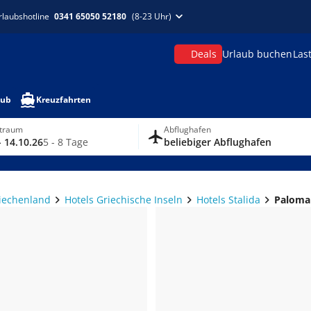
rlaubshotline
0341 65050 52180
(8-23 Uhr)
Deals
Urlaub buchen
Las
aub
Kreuzfahrten
itraum
Abflughafen
- 14.10.26
5 - 8 Tage
beliebiger Abflughafen
riechenland
Hotels Griechische Inseln
Hotels Stalida
Paloma