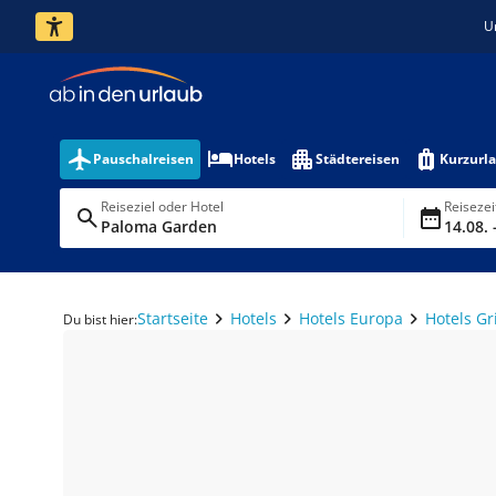
U
Pauschalreisen
Hotels
Städtereisen
Kurzurl
Reiseziel oder Hotel
Reiseze
Paloma Garden
14.08. 
Startseite
Hotels
Hotels Europa
Hotels G
Du bist hier: