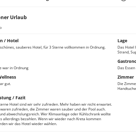
 und mit allem Komfort ausgestattet, den Sie für einen entspann
tt oder 2 Einzelbetten. Im Bad machen Sie sich für aufregende Ur
ttzimmer
ner Urlaub
ine Familie mit 3 Personen oder auch Freunde, die einen Inselurla
b
bettzimmern gut aufgehoben. Das Zimmer ist hell und freundlich e
zimmer mit Dusche. Nach einem langen erlebnisreichen Tag schla
age ein wohltemperiertes Zimmer vor.
n / Hotel
Lage
enzimmer
 schönes, sauberes Hotel, für 3 Sterne vollkommen in Ordnung.
Das Hotel 
Strand, Su
ttet mit Doppel- oder Einzelbetten, Telefon, Klimaanlage und eine
keit. Auf dem Balkon lassen Sie den Urlaubstag in Ruhe ausklinge
Gastron
am.
e war in Ordnung
Das Essen 
Wellness
Zimmer
ar gut.
Die Zimmer
Handtuchw
stung / Fazit
terne Hotel sind wir sehr zufrieden. Mehr haben wir nicht erwartet.
 waren zufrieden, die Zimmer waren sauber und der Pool auch.
und abwechslungsreich. Wer Klimaanlage oder Kühlschrank wollte
s allerdings bezahlen. Wenn wir wieder nach Kreta kommen
ürden wir das Hotel wieder wählen.