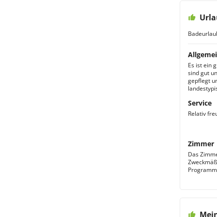
eingerichtet und ausreichend
Urla
groß. Ein sehr interessantes
Ausflugsziel ist das
Badeurlau
Folkloremuseum in Agios
Georgios. Hier ist auch eine
Allgemei
typisch kretische
Es ist ein
Bauernwohnung zu bewundern.
sind gut u
gepflegt u
Fazit: Als Ausgangspunkt für
landestypi
Ausflugsfahrten durchaus
Service
empfehlenswert. Dank der
Strandnähe und dem großen
Relativ fr
Angebot an
Wassersportlichkeiten auch für
Zimmer
den aktiven Badeurlauber
Das Zimmer
interessant.
Zweckmäßig
Programme
Mei