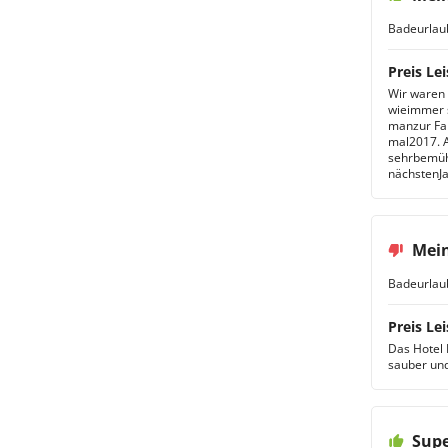
Badeurlau
Preis Lei
Wir waren 
wieimmer s
manzur Fam
mal2017. A
sehrbemüht 
nächstenJa
Mei
Badeurlau
Preis Lei
Das Hotel 
sauber und
Supe