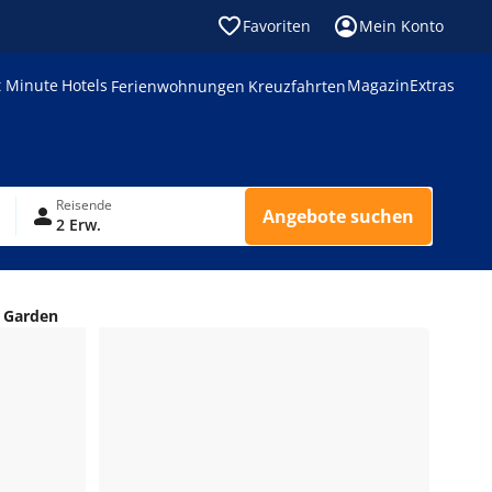
Favoriten
Mein Konto
t Minute
Hotels
Magazin
Extras
Ferienwohnungen
Kreuzfahrten
Reisende
Angebote suchen
2 Erw.
 Garden