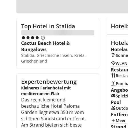
Top Hotel in
Stalida
Hotel
Hotel
Cactus Beach Hotel &
Bungalows
Hotela
Stalida, Griechische Inseln, Kreta,
Sonne
Griechenland
WLAN
Restau
Resta
Expertenbewertung
Poolb
Kleineres Ferienhotel mit
Angebot
mediterranem Flair
Spiel
Das recht kleine und
Pool
beschauliche Hotel Paloma
Outdo
Garden liegt etwa 350 m vom
Entfer
schönen Sandstrand entfernt.
Meer
Am Strand bieten sich beste
Strand