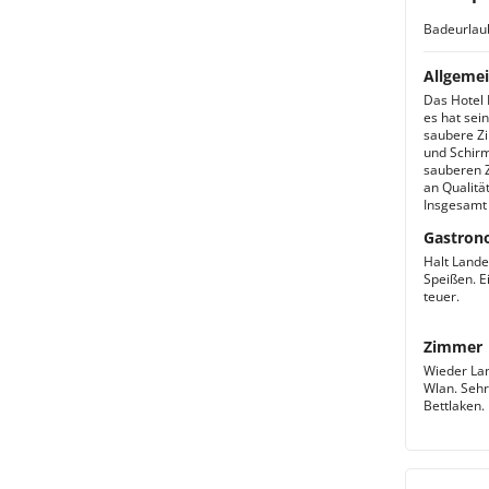
Badeurlau
Allgemei
Das Hotel 
es hat sei
saubere Zi
und Schirm
sauberen Z
an Qualitä
Insgesamt 
Gastron
Halt Lande
Speißen. E
teuer.
Zimmer
Wieder Lan
Wlan. Sehr
Bettlaken.