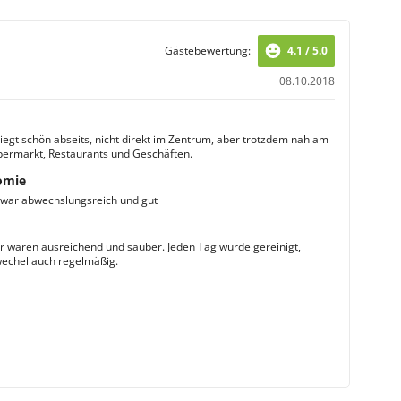
ten Urlaub benötigen. Wählen Sie zwischen einem
laubstage zurecht.
Gästebewertung:
4.1 / 5.0
ub im Hotel Paloma Garden verbringen möchten, sind in
08.10.2018
ingerichtet, verfügt über einen privaten Balkon und
fen Sie in bequemen Betten und finden dank der
liegt schön abseits, nicht direkt im Zentrum, aber trotzdem nah am
permarkt, Restaurants und Geschäften.
m Kühlschrank erwartet Sie das Familienzimmer mit viel
n und planen bereits die nächsten Ereignisse
omie
war abwechslungsreich und gut
 waren ausreichend und sauber. Jeden Tag wurde gereinigt,
echel auch regelmäßig.