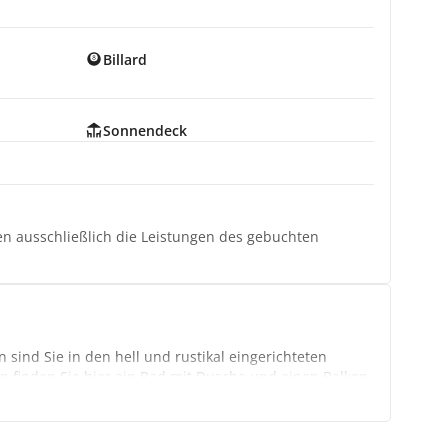
Billard
Sonnendeck
ten ausschließlich die Leistungen des gebuchten
 sind Sie in den hell und rustikal eingerichteten
n finden Sie hier ein Bad mit Dusche und einen Balkon
iechischen Insel Kreta. Die Doppelzimmer sind