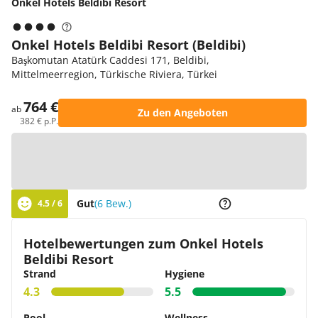
Onkel Hotels Beldibi Resort
Onkel Hotels Beldibi Resort (Beldibi)
Başkomutan Atatürk Caddesi 171, Beldibi,
Mittelmeerregion, Türkische Riviera, Türkei
764 €
ab
Zu den Angeboten
382 € p.P.
Zur Karte
Gut
(6 Bew.)
4.5 / 6
Hotelbewertungen zum Onkel Hotels
Beldibi Resort
Strand
Hygiene
4.3
5.5
Pool
Wellness