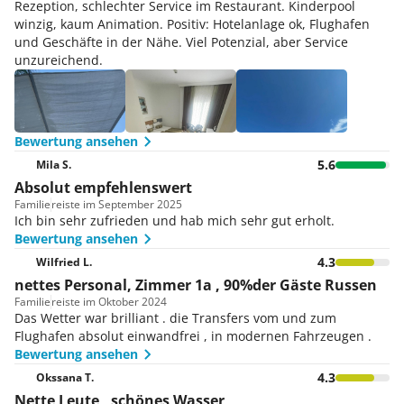
Rezeption, schlechter Service im Restaurant. Kinderpool
winzig, kaum Animation. Positiv: Hotelanlage ok, Flughafen
und Geschäfte in der Nähe. Viel Potenzial, aber Service
unzureichend.
Bewertung ansehen
5.6
Mila S.
Absolut empfehlenswert
Familie
reiste im September 2025
Ich bin sehr zufrieden und hab mich sehr gut erholt.
Bewertung ansehen
4.3
Wilfried L.
nettes Personal, Zimmer 1a , 90%der Gäste Russen
Familie
reiste im Oktober 2024
Das Wetter war brilliant . die Transfers vom und zum
Flughafen absolut einwandfrei , in modernen Fahrzeugen .
Bewertung ansehen
4.3
Okssana T.
Nette Leute , schönes Wasser