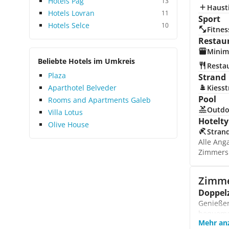
Hotels Pag
13
Hausti
Hotels Lovran
11
Sport
Hotels Selce
10
Fitnes
Restau
Minim
Beliebte Hotels im Umkreis
Resta
Plaza
Strand
Aparthotel Belveder
Kiess
Pool
Rooms and Apartments Galeb
Outdo
Villa Lotus
Hotelty
Olive House
Stran
Alle Ang
Zimmers
Zimm
Doppel
Genießen
bequemen
Mehr an
Famili