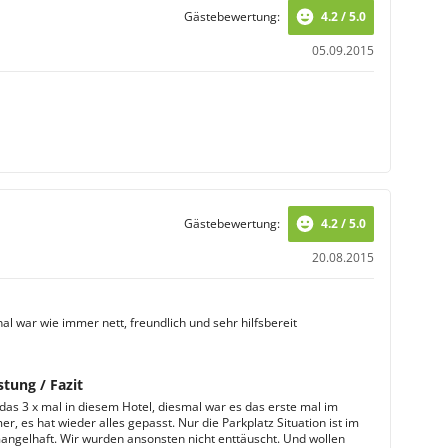
Gästebewertung:
4.2 / 5.0
05.09.2015
Gästebewertung:
4.2 / 5.0
20.08.2015
al war wie immer nett, freundlich und sehr hilfsbereit
stung / Fazit
das 3 x mal in diesem Hotel, diesmal war es das erste mal im
, es hat wieder alles gepasst. Nur die Parkplatz Situation ist im
gelhaft. Wir wurden ansonsten nicht enttäuscht. Und wollen