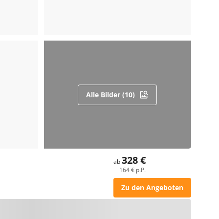
Alle Bilder (10)
328 €
ab
164 € p.P.
Zu den Angeboten