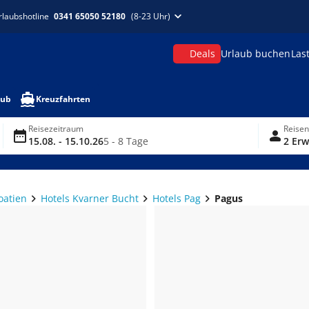
rlaubshotline
0341 65050 52180
(8-23 Uhr)
Deals
Urlaub buchen
Las
aub
Kreuzfahrten
Reisezeitraum
Reise
15.08. - 15.10.26
5 - 8 Tage
2 Erw
oatien
Hotels Kvarner Bucht
Hotels Pag
Pagus