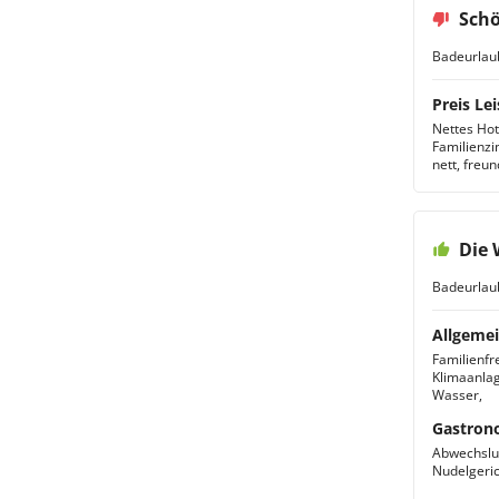
Schö
Badeurlau
Preis Lei
Nettes Hot
Familienzi
nett, freu
Die 
Badeurlau
Allgemei
Familienfr
Klimaanlag
Wasser,
Gastron
Abwechslun
Nudelgeri