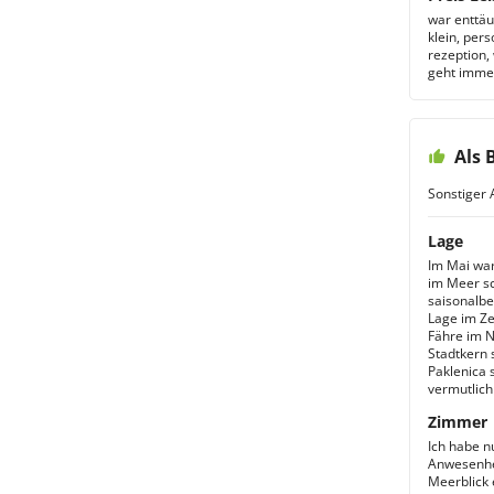
war enttäu
klein, per
rezeption,
geht immer
Als 
Sonstiger 
Lage
Im Mai war
im Meer sc
saisonalbe
Lage im Ze
Fähre im N
Stadtkern 
Paklenica 
vermutlich 
Zimmer
Ich habe n
Anwesenhe
Meerblick 