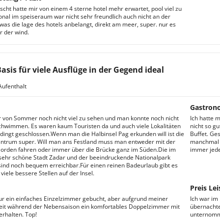
scht hatte mir von einem 4 sterne hotel mehr erwartet, pool viel zu
sonal im speiseraum war nicht sehr freundlich auch nicht an der
 was die lage des hotels anbelangt, direkt am meer, super. nur es
 der wind.
Basis für viele Ausflüge in der Gegend ideal
Aufenthalt
Gastron
 von Sommer noch nicht viel zu sehen und man konnte noch nicht
Ich hatte m
hwimmen. Es waren kaum Touristen da und auch viele Lokalitäten
nicht so g
dingt geschlossen.Wenn man die Halbinsel Pag erkunden will ist die
Buffet. Ge
ntrum super. Will man ans Festland muss man entweder mit der
manchmal e
orden fahren oder immer über die Brücke ganz im Süden.Die im
immer jede
sehr schöne Stadt Zadar und der beeindruckende Nationalpark
sind noch bequem erreichbar.Für einen reinen Badeurlaub gibt es
viele bessere Stellen auf der Insel.
Preis Lei
ur ein einfaches Einzelzimmer gebucht, aber aufgrund meiner
Ich war im
it während der Nebensaison ein komfortables Doppelzimmer mit
übernachte
erhalten. Top!
unternomme