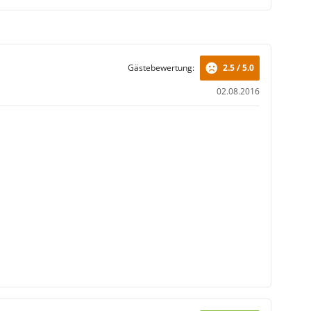
ie ein zusätzliches Wohnzimmer mit Sofabett zum
 Im Badezimmer machen Sie sich frisch.
Gästebewertung:
2.5 / 5.0
02.08.2016