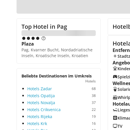
Top Hotel in
Pag
Hotel
Hotel
Plaza
Pag, Kvarner Bucht, Nordadriatische
Entfer
Inseln, Kroatische Inseln, Kroatien
Stadt
Angebot
Kinde
Beliebte Destinationen im Umkreis
Spiel
Hotels
Wellne
Hotels Zadar
68
Solar
Hotels Opatija
38
Whirl
Hotels Novalja
37
Hotela
Hotels Crikvenica
22
Lieges
Hotels Rijeka
19
Klima
Hotels Krk
16
TV