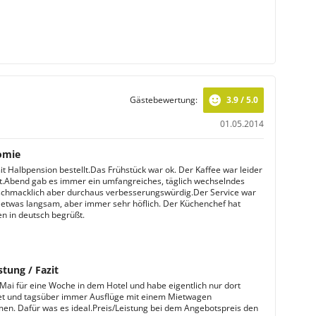
Gästebewertung:
3.9 / 5.0
01.05.2014
omie
it Halbpension bestellt.Das Frühstück war ok. Der Kaffee war leider
ut.Abend gab es immer ein umfangreiches, täglich wechselndes
schmacklich aber durchaus verbesserungswürdig.Der Service war
twas langsam, aber immer sehr höflich. Der Küchenchef hat
n in deutsch begrüßt.
stung / Fazit
 Mai für eine Woche in dem Hotel und habe eigentlich nur dort
t und tagsüber immer Ausflüge mit einem Mietwagen
n. Dafür was es ideal.Preis/Leistung bei dem Angebotspreis den