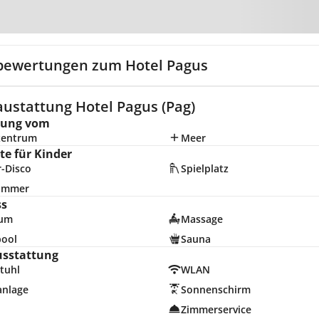
Zur Karte
bewertungen zum Hotel Pagus
austattung Hotel Pagus (Pag)
nung vom
zentrum
Meer
e für Kinder
r-Disco
Spielplatz
zimmer
ss
ium
Massage
pool
Sauna
usstattung
tuhl
WLAN
anlage
Sonnenschirm
Zimmerservice