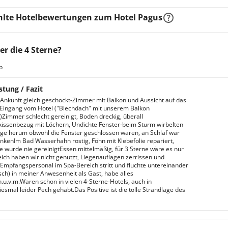
l verfügt über schöne Familienzimmer. In der Unterkunft nutzen S
oder genießen die schöne Sommerluft auf dem möblierten Balkon.
lte Hotelbewertungen zum Hotel Pagus
r die 4 Sterne?
b
stung / Fazit
Ankunft gleich geschockt-Zimmer mit Balkon und Aussicht auf das
Eingang vom Hotel ("Blechdach" mit unserem Balkon
Zimmer schlecht gereinigt, Boden dreckig, überall
issenbezug mit Löchern, Undichte Fenster-beim Sturm wirbelten
ge herum obwohl die Fenster geschlossen waren, an Schlaf war
enkenIm Bad Wasserhahn rostig, Föhn mit Klebefolie repariert,
wurde nie gereinigtEssen mittelmäßig, für 3 Sterne wäre es nur
ich haben wir nicht genutzt, Liegenauflagen zerrissen und
Empfangspersonal im Spa-Bereich stritt und fluchte untereinander
isch) in meiner Anwesenheit als Gast, habe alles
.u.v.m.Waren schon in vielen 4-Sterne-Hotels, auch in
iesmal leider Pech gehabt.Das Positive ist die tolle Strandlage des