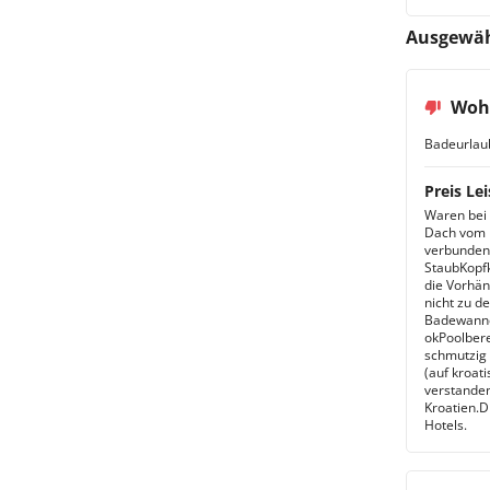
Das Hote
Relaxen 
Ausgewäh
Wohe
Badeurlau
Preis Lei
Waren bei 
Dach vom 
verbunden)
StaubKopfk
die Vorhän
nicht zu d
Badewanne 
okPoolbere
schmutzig 
(auf kroat
verstanden
Kroatien.D
Hotels.