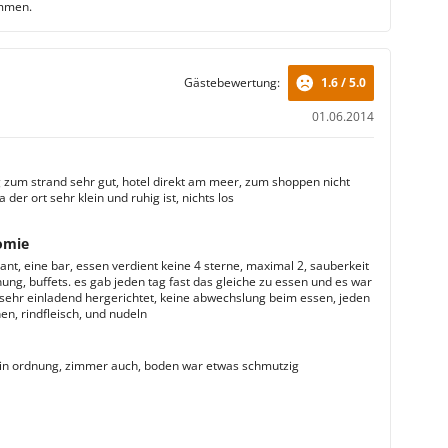
mmen.
Gästebewertung:
1.6 / 5.0
01.06.2014
 zum strand sehr gut, hotel direkt am meer, zum shoppen nicht
a der ort sehr klein und ruhig ist, nichts los
omie
ant, eine bar, essen verdient keine 4 sterne, maximal 2, sauberkeit
ung, buffets. es gab jeden tag fast das gleiche zu essen und es war
 sehr einladend hergerichtet, keine abwechslung beim essen, jeden
en, rindfleisch, und nudeln
in ordnung, zimmer auch, boden war etwas schmutzig