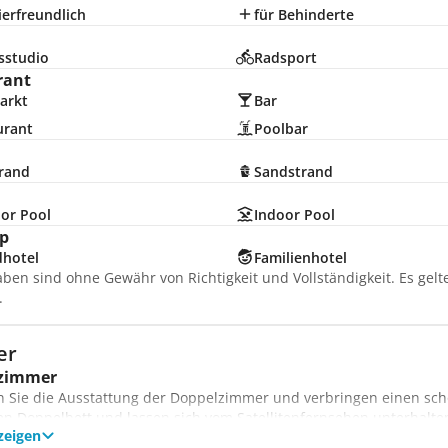
erfreundlich
für Behinderte
sstudio
Radsport
rant
arkt
Bar
urant
Poolbar
trand
Sandstrand
or Pool
Indoor Pool
p
dhotel
Familienhotel
aben sind ohne Gewähr von Richtigkeit und Vollständigkeit. Es gel
.
er
zimmer
 Sie die Ausstattung der Doppelzimmer und verbringen einen schö
 Doppelbett und lassen sich vom Satellitenfernsehen unterhalten.
zeigen
enzimmer