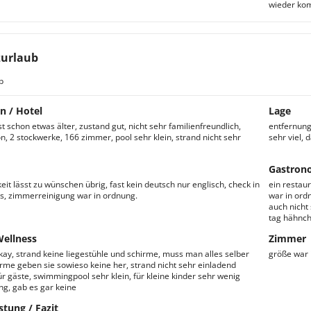
wieder ko
urlaub
b
n / Hotel
Lage
st schon etwas älter, zustand gut, nicht sehr familienfreundlich,
entfernung
n, 2 stockwerke, 166 zimmer, pool sehr klein, strand nicht sehr
sehr viel, d
Gastron
eit lässt zu wünschen übrig, fast kein deutsch nur englisch, check in
ein restaur
s, zimmerreinigung war in ordnung.
war in ordn
auch nicht
tag hähnch
Wellness
Zimmer
kay, strand keine liegestühle und schirme, muss man alles selber
größe war 
irme geben sie sowieso keine her, strand nicht sehr einladend
r gäste, swimmingpool sehr klein, für kleine kinder sehr wenig
ng, gab es gar keine
stung / Fazit