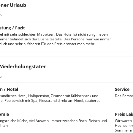
ner Urlaub
b
stung / Fazit
el mit sehr schlechten Matratzen. Das Hotel ist nicht ruhig, neben
mmer befindet sich der Bushaltestelle. Das Personal war wie immer
ndlich und sehr hilfsbereit Für den Preis erwatet man mehr!
Wiederholungstäter
b
n / Hotel
Service
eundliches Hotel, Halbpension, Zimmer mit Kühlschrank und
Das Person
e, Poolbereich mit Spa, Kiesstrand direkt am Hotel, sauberes
omie
Preis Lei
gsreiche Küche, viel Auswahl immer zwischen Fisch, Fleisch und
Wir waren 
chten
Hochsommer
Sommer man