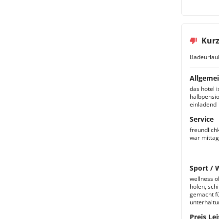
Kurz
Badeurlau
Allgemei
das hotel i
halbpensio
einladend
Service
freundlichk
war mittag
Sport / 
wellness o
holen, sch
gemacht fü
unterhaltu
Preis Lei