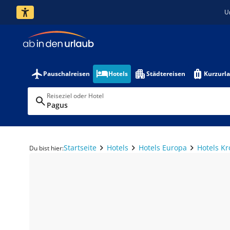
U
Pauschalreisen
Hotels
Städtereisen
Kurzurl
Reiseziel oder Hotel
Pagus
Startseite
Hotels
Hotels Europa
Hotels Kr
Du bist hier: