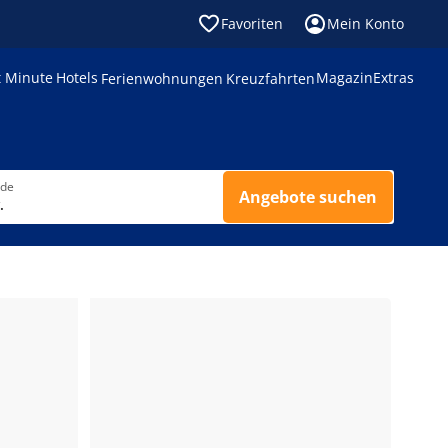
Favoriten
Mein Konto
t Minute
Hotels
Magazin
Extras
Ferienwohnungen
Kreuzfahrten
nde
Angebote suchen
.