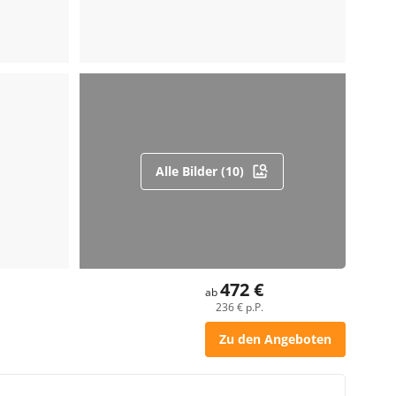
Alle Bilder (10)
472 €
ab
236 € p.P.
Zu den Angeboten