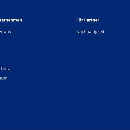
nternehmen
Für Partner
er uns
Nachhaltigkeit
chutz
ssum