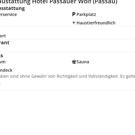
austattung Hotel Passauer Wolf (Passau)
usstattung
rservice
Parkplatz
Haustierfreundlich
ort
rant
ss
ium
Sauna
ndeck
aben sind ohne Gewähr von Richtigkeit und Vollständigkeit. Es gel
.