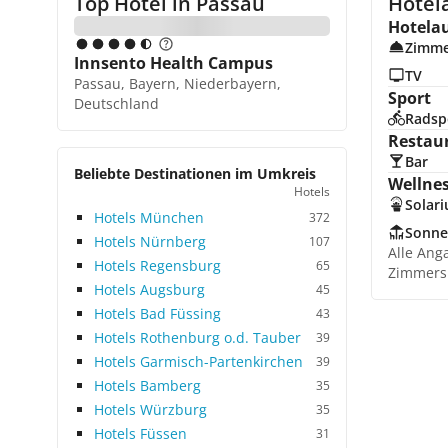
Top Hotel in
Passau
Hotel
Hotela
Zimme
Innsento Health Campus
TV
Passau, Bayern, Niederbayern,
Sport
Deutschland
Radsp
Restau
Bar
Beliebte Destinationen im Umkreis
Wellne
Hotels
Solar
Hotels München
372
Sonne
Hotels Nürnberg
107
Alle Ang
Hotels Regensburg
65
Zimmers
Hotels Augsburg
45
Hotels Bad Füssing
43
Hotels Rothenburg o.d. Tauber
39
Hotels Garmisch-Partenkirchen
39
Hotels Bamberg
35
Hotels Würzburg
35
Hotels Füssen
31