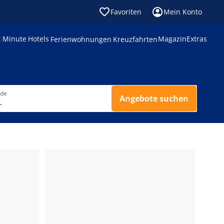
Favoriten
Mein Konto
t Minute
Hotels
Magazin
Extras
Ferienwohnungen
Kreuzfahrten
nde
Angebote suchen
.