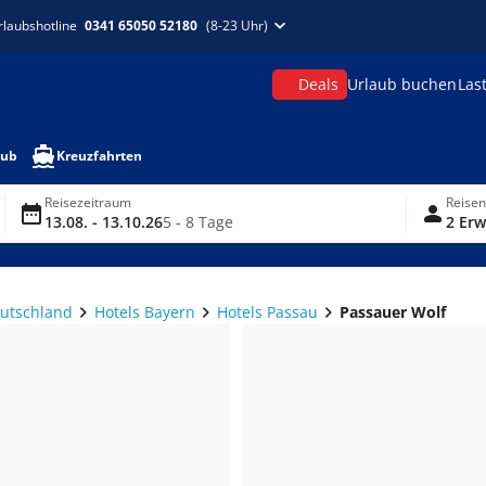
rlaubshotline
0341 65050 52180
(8-23 Uhr)
Deals
Urlaub buchen
Las
aub
Kreuzfahrten
Reisezeitraum
Reise
13.08. - 13.10.26
5 - 8 Tage
2 Erw
eutschland
Hotels Bayern
Hotels Passau
Passauer Wolf