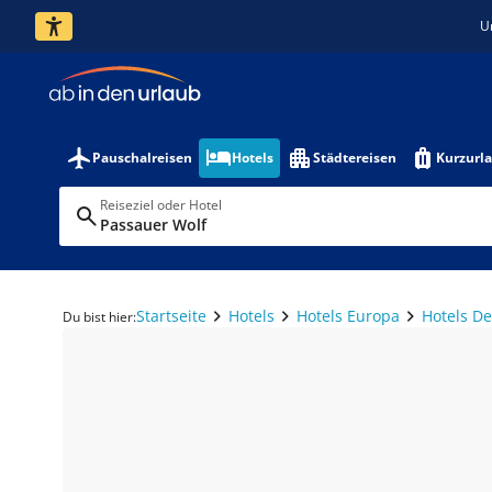
U
Pauschalreisen
Hotels
Städtereisen
Kurzurl
Reiseziel oder Hotel
Passauer Wolf
Startseite
Hotels
Hotels Europa
Hotels D
Du bist hier: