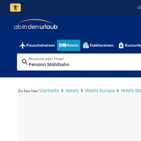
U
Pauschalreisen
Hotels
Städtereisen
Kurzurl
Reiseziel oder Hotel
Pension Mühlhahn
Startseite
Hotels
Hotels Europa
Hotels D
Du bist hier: