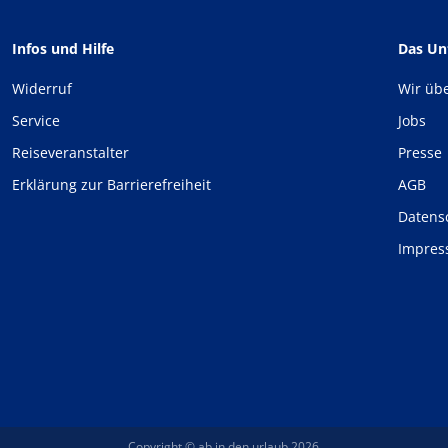
Infos und Hilfe
Das U
Widerruf
Wir üb
Service
Jobs
Reiseveranstalter
Presse
Erklärung zur Barrierefreiheit
AGB
Datens
Impre
Copyright © ab in den urlaub 2026