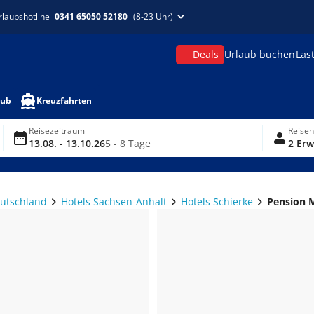
rlaubshotline
0341 65050 52180
(8-23 Uhr)
Deals
Urlaub buchen
Las
aub
Kreuzfahrten
Reisezeitraum
Reise
13.08. - 13.10.26
5 - 8 Tage
2 Erw
eutschland
Hotels Sachsen-Anhalt
Hotels Schierke
Pension 