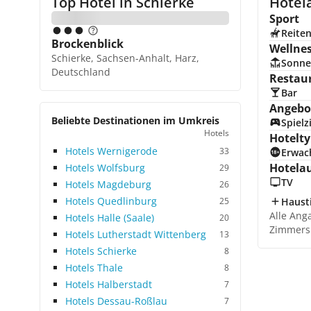
Top Hotel in
Schierke
Hotel
Sport
Reite
Brockenblick
Wellne
Schierke, Sachsen-Anhalt, Harz,
Sonne
Deutschland
Restau
Bar
Angebot
Beliebte Destinationen im Umkreis
Spiel
Hotels
Hotelty
Hotels Wernigerode
33
Erwac
Hotela
Hotels Wolfsburg
29
TV
Hotels Magdeburg
26
Hotels Quedlinburg
25
Hausti
Alle Ang
Hotels Halle (Saale)
20
Zimmers
Hotels Lutherstadt Wittenberg
13
Hotels Schierke
8
Hotels Thale
8
Hotels Halberstadt
7
Hotels Dessau-Roßlau
7