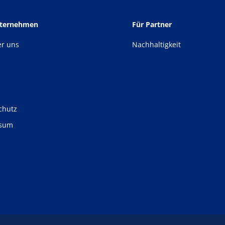
nternehmen
Für Partner
er uns
Nachhaltigkeit
chutz
ssum