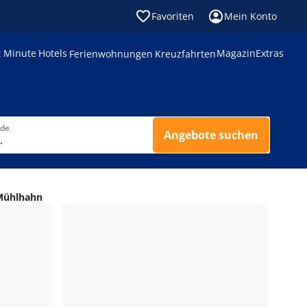
Favoriten
Mein Konto
t Minute
Hotels
Magazin
Extras
Ferienwohnungen
Kreuzfahrten
nde
Angebote suchen
.
Mühlhahn