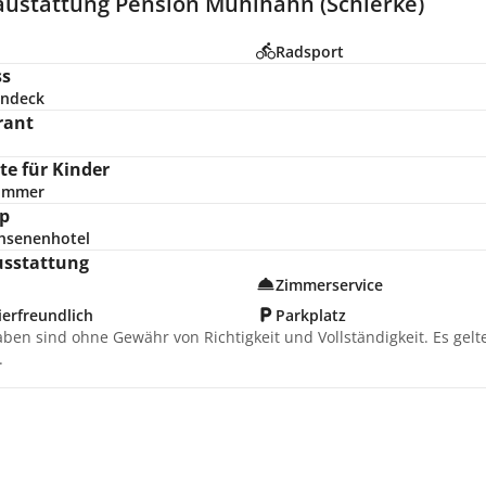
austattung Pension Mühlhahn (Schierke)
n
Radsport
ss
ndeck
rant
e für Kinder
zimmer
p
hsenenhotel
usstattung
Zimmerservice
erfreundlich
Parkplatz
aben sind ohne Gewähr von Richtigkeit und Vollständigkeit. Es gel
.