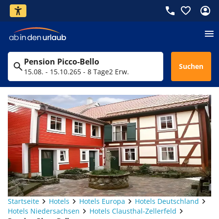
Pension Picco-Bello
Suchen
15.08. - 15.10.26
5 - 8 Tage
2 Erw.
Startseite
Hotels
Hotels Europa
Hotels Deutschland
Hotels Niedersachsen
Hotels Clausthal-Zellerfeld