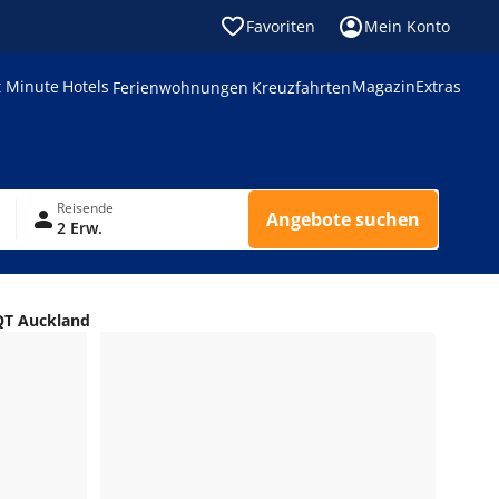
Favoriten
Mein Konto
t Minute
Hotels
Magazin
Extras
Ferienwohnungen
Kreuzfahrten
Reisende
Angebote suchen
2 Erw.
QT Auckland