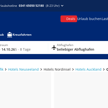
rlaubshotline
0341 65050 52180
(8-23 Uhr)
Deals
Urlaub buchen
Las
aub
Kreuzfahrten
itraum
Abflughafen
- 14.10.26
5 - 8 Tage
beliebiger Abflughafen
fik
Hotels Neuseeland
Hotels Nordinsel
Hotels Auckland