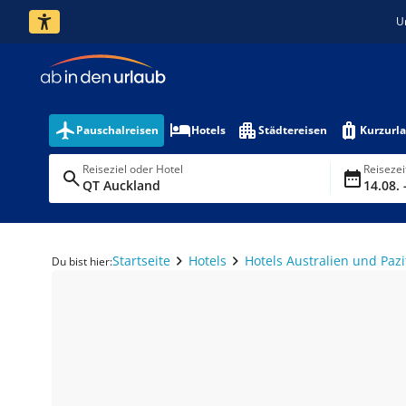
U
Pauschalreisen
Hotels
Städtereisen
Kurzurl
Reiseziel oder Hotel
Reiseze
QT Auckland
14.08. 
Startseite
Hotels
Hotels Australien und Pazi
Du bist hier: