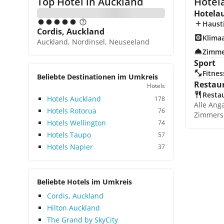
Top Hotel in
Auckland
Hotel
Hotela
Hausti
Cordis, Auckland
Klima
Auckland, Nordinsel, Neuseeland
Zimme
Sport
Fitnes
Beliebte Destinationen im Umkreis
Restau
Hotels
Resta
Hotels Auckland
178
Alle Ang
Hotels Rotorua
76
Zimmers
Hotels Wellington
74
Hotels Taupo
57
Hotels Napier
37
Beliebte Hotels im Umkreis
Cordis, Auckland
Hilton Auckland
The Grand by SkyCity