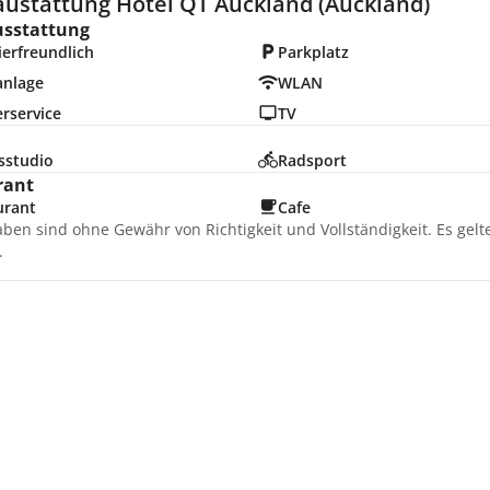
austattung Hotel QT Auckland (Auckland)
usstattung
erfreundlich
Parkplatz
anlage
WLAN
rservice
TV
sstudio
Radsport
rant
urant
Cafe
aben sind ohne Gewähr von Richtigkeit und Vollständigkeit. Es gel
.