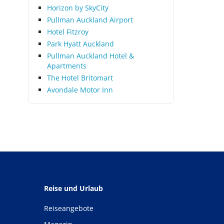
Horizon by SkyCity
Pullman Auckland Airport
Hotel Fitzroy
Park Hyatt Auckland
Pullman Auckland Hotel &
Apartments
The Hotel Britomart
Avondale Motor Inn
Reise und Urlaub
Reiseangebote