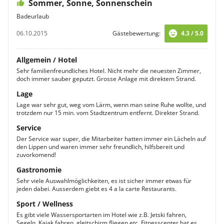
Sommer, Sonne, Sonnenschein
Badeurlaub
06.10.2015
Gästebewertung:
4.3 / 5.0
Allgemein / Hotel
Sehr familienfreundliches Hotel. Nicht mehr die neuesten Zimmer,
doch immer sauber geputzt. Grosse Anlage mit direktem Strand.
Lage
Lage war sehr gut, weg vom Lärm, wenn man seine Ruhe wollte, und
trotzdem nur 15 min. vom Stadtzentrum entfernt. Direkter Strand.
Service
Der Service war super, die Mitarbeiter hatten immer ein Lächeln auf
den Lippen und waren immer sehr freundlich, hilfsbereit und
zuvorkomend!
Gastronomie
Sehr viele Auswahlmöglichkeiten, es ist sicher immer etwas für
jeden dabei. Ausserdem giebt es 4 a la carte Restaurants.
Sport / Wellness
Es gibt viele Wassersportarten im Hotel wie z.B. Jetski fahren,
Segeln, Kajak fahren, gleitschirm fliegen etc. Fitnesscenter hat es