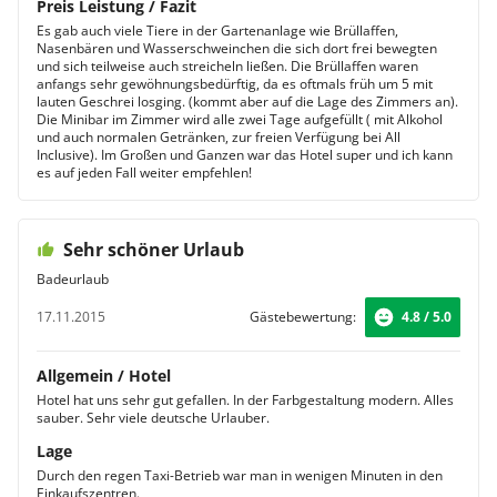
Preis Leistung / Fazit
Es gab auch viele Tiere in der Gartenanlage wie Brüllaffen,
Nasenbären und Wasserschweinchen die sich dort frei bewegten
und sich teilweise auch streicheln ließen. Die Brüllaffen waren
anfangs sehr gewöhnungsbedürftig, da es oftmals früh um 5 mit
lauten Geschrei losging. (kommt aber auf die Lage des Zimmers an).
Die Minibar im Zimmer wird alle zwei Tage aufgefüllt ( mit Alkohol
und auch normalen Getränken, zur freien Verfügung bei All
Inclusive). Im Großen und Ganzen war das Hotel super und ich kann
es auf jeden Fall weiter empfehlen!
Sehr schöner Urlaub
Badeurlaub
17.11.2015
Gästebewertung:
4.8 / 5.0
Allgemein / Hotel
Hotel hat uns sehr gut gefallen. In der Farbgestaltung modern. Alles
sauber. Sehr viele deutsche Urlauber.
Lage
Durch den regen Taxi-Betrieb war man in wenigen Minuten in den
Einkaufszentren.