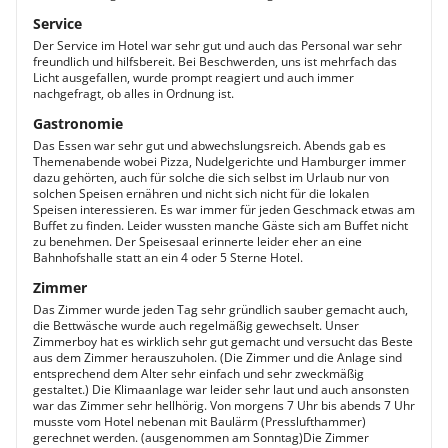
Service
Der Service im Hotel war sehr gut und auch das Personal war sehr
freundlich und hilfsbereit. Bei Beschwerden, uns ist mehrfach das
Licht ausgefallen, wurde prompt reagiert und auch immer
nachgefragt, ob alles in Ordnung ist.
Gastronomie
Das Essen war sehr gut und abwechslungsreich. Abends gab es
Themenabende wobei Pizza, Nudelgerichte und Hamburger immer
dazu gehörten, auch für solche die sich selbst im Urlaub nur von
solchen Speisen ernähren und nicht sich nicht für die lokalen
Speisen interessieren. Es war immer für jeden Geschmack etwas am
Buffet zu finden. Leider wussten manche Gäste sich am Buffet nicht
zu benehmen. Der Speisesaal erinnerte leider eher an eine
Bahnhofshalle statt an ein 4 oder 5 Sterne Hotel.
Zimmer
Das Zimmer wurde jeden Tag sehr gründlich sauber gemacht auch,
die Bettwäsche wurde auch regelmäßig gewechselt. Unser
Zimmerboy hat es wirklich sehr gut gemacht und versucht das Beste
aus dem Zimmer herauszuholen. (Die Zimmer und die Anlage sind
entsprechend dem Alter sehr einfach und sehr zweckmäßig
gestaltet.) Die Klimaanlage war leider sehr laut und auch ansonsten
war das Zimmer sehr hellhörig. Von morgens 7 Uhr bis abends 7 Uhr
musste vom Hotel nebenan mit Baulärm (Presslufthammer)
gerechnet werden. (ausgenommen am Sonntag)Die Zimmer