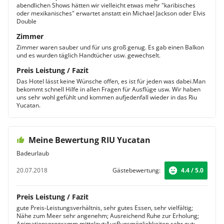
abendlichen Shows hätten wir vielleicht etwas mehr "karibisches
oder mexikanisches" erwartet anstatt ein Michael Jackson oder Elvis
Double
Zimmer
Zimmer waren sauber und für uns groß genug. Es gab einen Balkon
und es wurden täglich Handtücher usw. gewechselt.
Preis Leistung / Fazit
Das Hotel lässt keine Wünsche offen, es ist für jeden was dabei.Man
bekommt schnell Hilfe in allen Fragen für Ausflüge usw. Wir haben
uns sehr wohl gefühlt und kommen aufjedenfall wieder in das Riu
Yucatan.
Meine Bewertung RIU Yucatan
Badeurlaub
20.07.2018
Gästebewertung:
4.4 / 5.0
Preis Leistung / Fazit
gute Preis-Leistungsverhältnis, sehr gutes Essen, sehr vielfältig;
Nähe zum Meer sehr angenehm; Ausreichend Ruhe zur Erholung;
Animationsprogramm mittelgut;Ausflugsmöglichkeiten sehr gut;