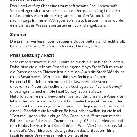
Das Hotel verfügt über eine traumhaft schöne Pool-Landschaft.
Sonnenliegen sind kostenfrei nutzbar. Den ganzen Tag findte ein
umfassendes Animations-Programm statt. Am Strand fand
nachmittags immer ein Volleyballspiel statt. Darüber hinaus wurde
eine Vielfalt an Wassersportarten am Strand angeboten.
Zimmer
Die Zimmer verfügen über bequeme Doppelbetten, sind recht groß,
haben ein Balkon, Minibar, Badewann, Dusche, safe.
Preis Leistung / Fazit
Sehr empehlenswert ist die Rundreise durch die Halbinsel Yucatan.
Dabei sind die direkt am Strand gelegene Maya-Stadt Tulum sowie
die Pyramiden von Chichen Itza ein Muss. Auch die Stadt Mérida ist
einen Besuch wert. Wer ein karibisches feeling auf einem
Piratenschiff erleben möchte und die faszinierende Schönheit
unberührter Natur, der sollte einen Ausflug zu der "La isla Contoy"
unbedingt mitmachen. Die Insel Contoy ist bis auf zwei
Naturforscher, eine unbewohnte Insel, auf der unzählige Vogelarten
leben. Hier sollte man jedoch auf Kopfbedeckung sehr achten. Die
Sonne hat hier eine ungeheure Stärke. Für diejenigen, die während
einer U-Bootfahrt die Korallenriffe bewundern wollen, ist die Insel
"Cozumel" genau das richtige. Von Cancún aus, fährt man mit der
Fähre rüber auf die Insel. Cozumel ist die größte Insel Mexicos und
dort ist das kleinste Hard Rock Café der Welt. Von Cozumel aus fährt
man auf´s Meer hinaus und steigt dort in das U-Boot um. Eine
faszinierende Unterwasserwelt erwartet einen!