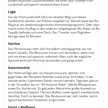
bunten Häuschen zusammensetzt, mit einer sehr schönen Pool-
Landschaft und typisch mexikanischem Essen.
Lage
Von der Pool-Landschaft führt ein direkter Weg zum feinen
Sandstrand, welcher von Palmen umgeben ist. Abends biete das Riu
Playacar ein abwechslungsreiches Animationsprogramm. Oder man
macht einen Ausflug zu den anderen nahgelegenen Riu-Hotel. Im Riu
Tequilla befindet sich eine Disco. Der Transfer zum Flughafen
beträgt etwa 45 Minuten.
Service
Das Personal war stets sehr freundlich und begegnete uns mit
einem Lächeln. Die Mexicaner freuen sich besonders, wenn man
sich mit ihnen auf spanisch unterhielt. Aber auch die englische
Sprache wird vom Personal verstanden und gesprochen.
Gastronomie
Das Hotel verfügt über ein Hauptrestaurant, welches sich
gegenüber der Rezeption befindet sowie einer Strandbar, in der
abends lecker zubereitete Steaks serviert werden. Tagsüber gibt es
in der Strandbar das im "All-Inclusive-Paket" übliche Mittagsessen
sowie Eis, Kuchen etc. Es gab jeden Abend eine große Auswahl an
verschiedenen Salaten, Themen-Büffets sowie typisch mexikanische
Gerichte, frisch zu bereitet. Das Restaurant war sehr sauber und in
typisch karibischen Farbtönen eingerichtet.
Sport / Wellness