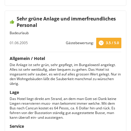
Sehr grüne Anlage und immerfreundliches
Personal
Badeurlaub
01.06.2005
Gästebewertung:
3.5 / 5.0
Allgemein / Hotel
Die Anlage ist sehr grün, sehr gepflegt, im Bungalowstil angelegt.
Alles ist sehr weitläufig, aber bequem zu gehen. Das Hotel ist
insgesamt sehr sauber, es wird auf alles grossen Wert gelegt. Nur in
den Wohngebäuden läßt die Sauberkeit manchmal zu wünschen
übrig.
Lage
Das Hotel liegt direkt am Strand, an dem man Gott sei Dank keine
Liegen reservieren muss- man bekommt immer welche. Mit dem
Bus nach Cancun kostet es 64 Pesos, ca. 6 Dollar hin und rück. Es
fahren von der Busstation ständig gut ausgestattete Busse, man
kann überall ein- und aussteigen.
Service