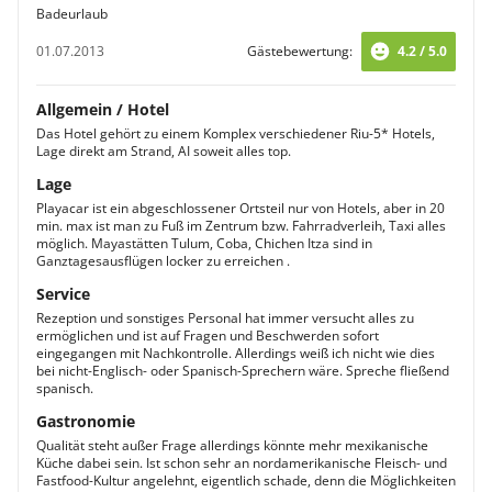
Badeurlaub
01.07.2013
Gästebewertung:
4.2 / 5.0
Allgemein / Hotel
Das Hotel gehört zu einem Komplex verschiedener Riu-5* Hotels,
Lage direkt am Strand, AI soweit alles top.
Lage
Playacar ist ein abgeschlossener Ortsteil nur von Hotels, aber in 20
min. max ist man zu Fuß im Zentrum bzw. Fahrradverleih, Taxi alles
möglich. Mayastätten Tulum, Coba, Chichen Itza sind in
Ganztagesausflügen locker zu erreichen .
Service
Rezeption und sonstiges Personal hat immer versucht alles zu
ermöglichen und ist auf Fragen und Beschwerden sofort
eingegangen mit Nachkontrolle. Allerdings weiß ich nicht wie dies
bei nicht-Englisch- oder Spanisch-Sprechern wäre. Spreche fließend
spanisch.
Gastronomie
Qualität steht außer Frage allerdings könnte mehr mexikanische
Küche dabei sein. Ist schon sehr an nordamerikanische Fleisch- und
Fastfood-Kultur angelehnt, eigentlich schade, denn die Möglichkeiten