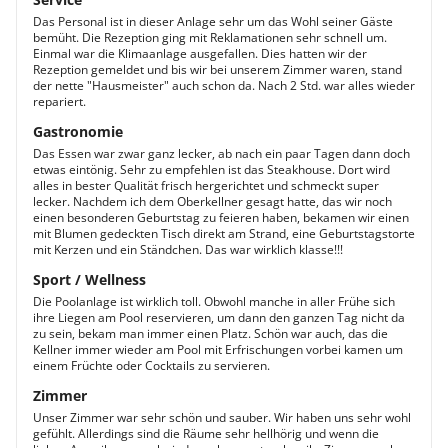
Das Personal ist in dieser Anlage sehr um das Wohl seiner Gäste
bemüht. Die Rezeption ging mit Reklamationen sehr schnell um.
Einmal war die Klimaanlage ausgefallen. Dies hatten wir der
Rezeption gemeldet und bis wir bei unserem Zimmer waren, stand
der nette "Hausmeister" auch schon da. Nach 2 Std. war alles wieder
repariert.
Gastronomie
Das Essen war zwar ganz lecker, ab nach ein paar Tagen dann doch
etwas eintönig. Sehr zu empfehlen ist das Steakhouse. Dort wird
alles in bester Qualität frisch hergerichtet und schmeckt super
lecker. Nachdem ich dem Oberkellner gesagt hatte, das wir noch
einen besonderen Geburtstag zu feieren haben, bekamen wir einen
mit Blumen gedeckten Tisch direkt am Strand, eine Geburtstagstorte
mit Kerzen und ein Ständchen. Das war wirklich klasse!!!
Sport / Wellness
Die Poolanlage ist wirklich toll. Obwohl manche in aller Frühe sich
ihre Liegen am Pool reservieren, um dann den ganzen Tag nicht da
zu sein, bekam man immer einen Platz. Schön war auch, das die
Kellner immer wieder am Pool mit Erfrischungen vorbei kamen um
einem Früchte oder Cocktails zu servieren.
Zimmer
Unser Zimmer war sehr schön und sauber. Wir haben uns sehr wohl
gefühlt. Allerdings sind die Räume sehr hellhörig und wenn die