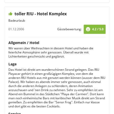
toller RIU - Hotel Komplex
Badeurlaub
01.12.2006
Gästebewertung:
4.2 / 5.0
Allgemein / Hotel
Wir waren über Weihnachten in diesem Hotel und haben die
feierliche Atmosphäre sehr genossen. Überall wurde mit
Lichterketten geschmückt und geglänzt.
Lage
Das Hotel ist direkt am wunderschönen Strand gelegen. Das RIU
Playacar gehört in einen großzügigen Komplex, von dem die
anderen RIU Hotels aus mit genutzt werden können (ausser dem RIU
Palace). Wir haben es abends immer sehr genossen, auch einmal
durch die anderen Anlagen zu schlendern, deren Animation
anzuschauen und `nen Drink zu nehmen. Sehr zu empfehlen ist am
Abend ein Bummel in das Städtchen "Playa der Carmen". Dort kann
man noch einheimische Bars mit karibischer Musik direkt am Strand
genießen. Zu empfehlen die Bar "Senor Frog". Einfach nur klasse
und dort gibt es die besten Cocktails.
Service