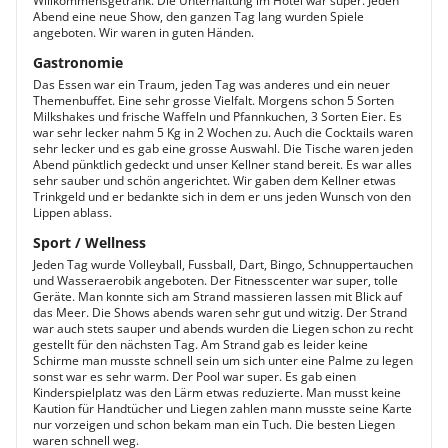
Willkommensgetränk. Die Unterhaltung im Hotel war super. Jeden
Abend eine neue Show, den ganzen Tag lang wurden Spiele
angeboten. Wir waren in guten Händen.
Gastronomie
Das Essen war ein Traum, jeden Tag was anderes und ein neuer
Themenbuffet. Eine sehr grosse Vielfalt. Morgens schon 5 Sorten
Milkshakes und frische Waffeln und Pfannkuchen, 3 Sorten Eier. Es
war sehr lecker nahm 5 Kg in 2 Wochen zu. Auch die Cocktails waren
sehr lecker und es gab eine grosse Auswahl. Die Tische waren jeden
Abend pünktlich gedeckt und unser Kellner stand bereit. Es war alles
sehr sauber und schön angerichtet. Wir gaben dem Kellner etwas
Trinkgeld und er bedankte sich in dem er uns jeden Wunsch von den
Lippen ablass.
Sport / Wellness
Jeden Tag wurde Volleyball, Fussball, Dart, Bingo, Schnuppertauchen
und Wasseraerobik angeboten. Der Fitnesscenter war super, tolle
Geräte. Man konnte sich am Strand massieren lassen mit Blick auf
das Meer. Die Shows abends waren sehr gut und witzig. Der Strand
war auch stets sauper und abends wurden die Liegen schon zu recht
gestellt für den nächsten Tag. Am Strand gab es leider keine
Schirme man musste schnell sein um sich unter eine Palme zu legen
sonst war es sehr warm. Der Pool war super. Es gab einen
Kinderspielplatz was den Lärm etwas reduzierte. Man musst keine
Kaution für Handtücher und Liegen zahlen mann musste seine Karte
nur vorzeigen und schon bekam man ein Tuch. Die besten Liegen
waren schnell weg.