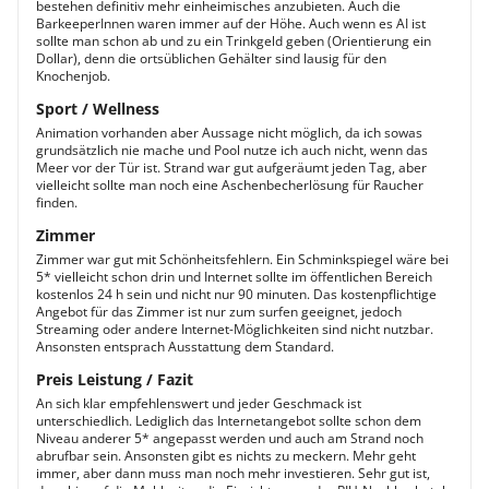
bestehen definitiv mehr einheimisches anzubieten. Auch die
BarkeeperInnen waren immer auf der Höhe. Auch wenn es AI ist
sollte man schon ab und zu ein Trinkgeld geben (Orientierung ein
Dollar), denn die ortsüblichen Gehälter sind lausig für den
Knochenjob.
Sport / Wellness
Animation vorhanden aber Aussage nicht möglich, da ich sowas
grundsätzlich nie mache und Pool nutze ich auch nicht, wenn das
Meer vor der Tür ist. Strand war gut aufgeräumt jeden Tag, aber
vielleicht sollte man noch eine Aschenbecherlösung für Raucher
finden.
Zimmer
Zimmer war gut mit Schönheitsfehlern. Ein Schminkspiegel wäre bei
5* vielleicht schon drin und Internet sollte im öffentlichen Bereich
kostenlos 24 h sein und nicht nur 90 minuten. Das kostenpflichtige
Angebot für das Zimmer ist nur zum surfen geeignet, jedoch
Streaming oder andere Internet-Möglichkeiten sind nicht nutzbar.
Ansonsten entsprach Ausstattung dem Standard.
Preis Leistung / Fazit
An sich klar empfehlenswert und jeder Geschmack ist
unterschiedlich. Lediglich das Internetangebot sollte schon dem
Niveau anderer 5* angepasst werden und auch am Strand noch
abrufbar sein. Ansonsten gibt es nichts zu meckern. Mehr geht
immer, aber dann muss man noch mehr investieren. Sehr gut ist,