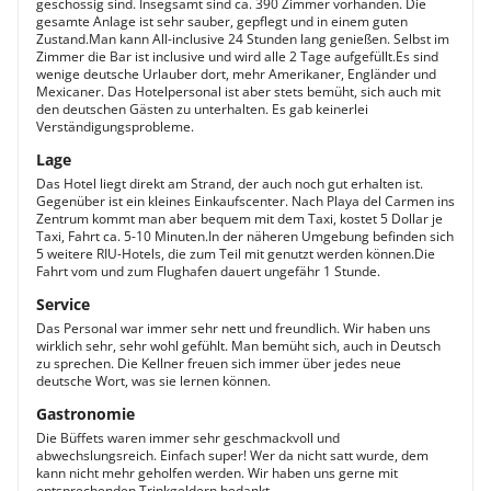
geschossig sind. Insegsamt sind ca. 390 Zimmer vorhanden. Die
gesamte Anlage ist sehr sauber, gepflegt und in einem guten
Zustand.Man kann All-inclusive 24 Stunden lang genießen. Selbst im
Zimmer die Bar ist inclusive und wird alle 2 Tage aufgefüllt.Es sind
wenige deutsche Urlauber dort, mehr Amerikaner, Engländer und
Mexicaner. Das Hotelpersonal ist aber stets bemüht, sich auch mit
den deutschen Gästen zu unterhalten. Es gab keinerlei
Verständigungsprobleme.
Lage
Das Hotel liegt direkt am Strand, der auch noch gut erhalten ist.
Gegenüber ist ein kleines Einkaufscenter. Nach Playa del Carmen ins
Zentrum kommt man aber bequem mit dem Taxi, kostet 5 Dollar je
Taxi, Fahrt ca. 5-10 Minuten.In der näheren Umgebung befinden sich
5 weitere RIU-Hotels, die zum Teil mit genutzt werden können.Die
Fahrt vom und zum Flughafen dauert ungefähr 1 Stunde.
Service
Das Personal war immer sehr nett und freundlich. Wir haben uns
wirklich sehr, sehr wohl gefühlt. Man bemüht sich, auch in Deutsch
zu sprechen. Die Kellner freuen sich immer über jedes neue
deutsche Wort, was sie lernen können.
Gastronomie
Die Büffets waren immer sehr geschmackvoll und
abwechslungsreich. Einfach super! Wer da nicht satt wurde, dem
kann nicht mehr geholfen werden. Wir haben uns gerne mit
entsprechenden Trinkgeldern bedankt.