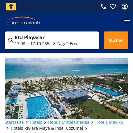
RIU Playacar
Suchen
17.08. - 17.10.26
5 - 8 Tage
2 Erw.
Startseite
Hotels
Hotels Mittelamerika
Hotels Mexiko
Hotels Riviera Maya & Insel Cozumel