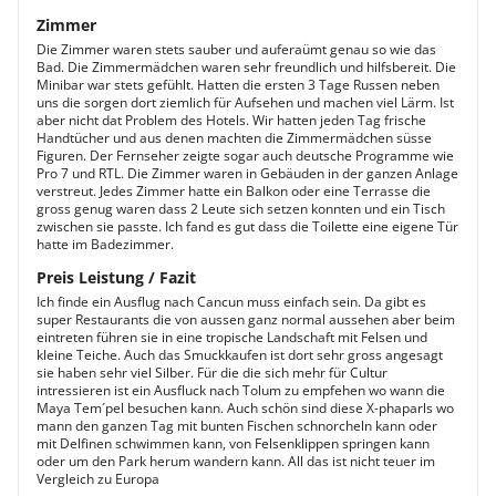
Zimmer
Die Zimmer waren stets sauber und auferaümt genau so wie das
Bad. Die Zimmermädchen waren sehr freundlich und hilfsbereit. Die
Minibar war stets gefühlt. Hatten die ersten 3 Tage Russen neben
uns die sorgen dort ziemlich für Aufsehen und machen viel Lärm. Ist
aber nicht dat Problem des Hotels. Wir hatten jeden Tag frische
Handtücher und aus denen machten die Zimmermädchen süsse
Figuren. Der Fernseher zeigte sogar auch deutsche Programme wie
Pro 7 und RTL. Die Zimmer waren in Gebäuden in der ganzen Anlage
verstreut. Jedes Zimmer hatte ein Balkon oder eine Terrasse die
gross genug waren dass 2 Leute sich setzen konnten und ein Tisch
zwischen sie passte. Ich fand es gut dass die Toilette eine eigene Tür
hatte im Badezimmer.
Preis Leistung / Fazit
Ich finde ein Ausflug nach Cancun muss einfach sein. Da gibt es
super Restaurants die von aussen ganz normal aussehen aber beim
eintreten führen sie in eine tropische Landschaft mit Felsen und
kleine Teiche. Auch das Smuckkaufen ist dort sehr gross angesagt
sie haben sehr viel Silber. Für die die sich mehr für Cultur
intressieren ist ein Ausfluck nach Tolum zu empfehen wo wann die
Maya Tem´pel besuchen kann. Auch schön sind diese X-phaparls wo
mann den ganzen Tag mit bunten Fischen schnorcheln kann oder
mit Delfinen schwimmen kann, von Felsenklippen springen kann
oder um den Park herum wandern kann. All das ist nicht teuer im
Vergleich zu Europa