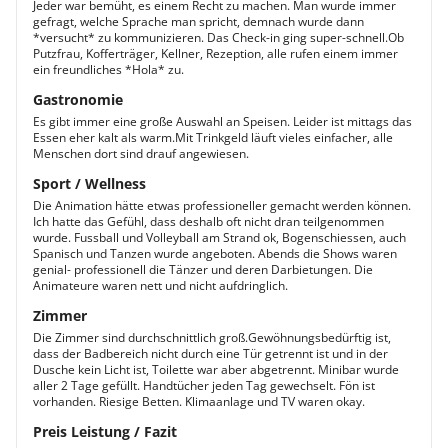
Jeder war bemüht, es einem Recht zu machen. Man wurde immer
gefragt, welche Sprache man spricht, demnach wurde dann
*versucht* zu kommunizieren. Das Check-in ging super-schnell.Ob
Putzfrau, Kofferträger, Kellner, Rezeption, alle rufen einem immer
ein freundliches *Hola* zu.
Gastronomie
Es gibt immer eine große Auswahl an Speisen. Leider ist mittags das
Essen eher kalt als warm.Mit Trinkgeld läuft vieles einfacher, alle
Menschen dort sind drauf angewiesen.
Sport / Wellness
Die Animation hätte etwas professioneller gemacht werden können.
Ich hatte das Gefühl, dass deshalb oft nicht dran teilgenommen
wurde. Fussball und Volleyball am Strand ok, Bogenschiessen, auch
Spanisch und Tanzen wurde angeboten. Abends die Shows waren
genial- professionell die Tänzer und deren Darbietungen. Die
Animateure waren nett und nicht aufdringlich.
Zimmer
Die Zimmer sind durchschnittlich groß.Gewöhnungsbedürftig ist,
dass der Badbereich nicht durch eine Tür getrennt ist und in der
Dusche kein Licht ist, Toilette war aber abgetrennt. Minibar wurde
aller 2 Tage gefüllt. Handtücher jeden Tag gewechselt. Fön ist
vorhanden. Riesige Betten. Klimaanlage und TV waren okay.
Preis Leistung / Fazit