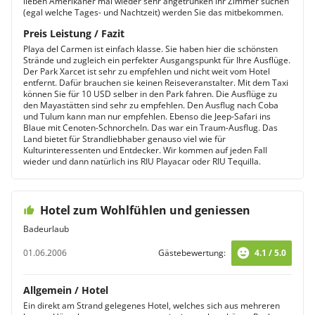
lieben Amerikaner mal wieder sehr angetrunken ihr Zimmer suchen
(egal welche Tages- und Nachtzeit) werden Sie das mitbekommen.
Preis Leistung / Fazit
Playa del Carmen ist einfach klasse. Sie haben hier die schönsten
Strände und zugleich ein perfekter Ausgangspunkt für Ihre Ausflüge.
Der Park Xarcet ist sehr zu empfehlen und nicht weit vom Hotel
entfernt. Dafür brauchen sie keinen Reiseveranstalter. Mit dem Taxi
können Sie für 10 USD selber in den Park fahren. Die Ausflüge zu
den Mayastätten sind sehr zu empfehlen. Den Ausflug nach Coba
und Tulum kann man nur empfehlen. Ebenso die Jeep-Safari ins
Blaue mit Cenoten-Schnorcheln. Das war ein Traum-Ausflug. Das
Land bietet für Strandliebhaber genauso viel wie für
Kulturinteressenten und Entdecker. Wir kommen auf jeden Fall
wieder und dann natürlich ins RIU Playacar oder RIU Tequilla.
Hotel zum Wohlfühlen und geniessen
Badeurlaub
01.06.2006
Gästebewertung:
4.1 / 5.0
Allgemein / Hotel
Ein direkt am Strand gelegenes Hotel, welches sich aus mehreren