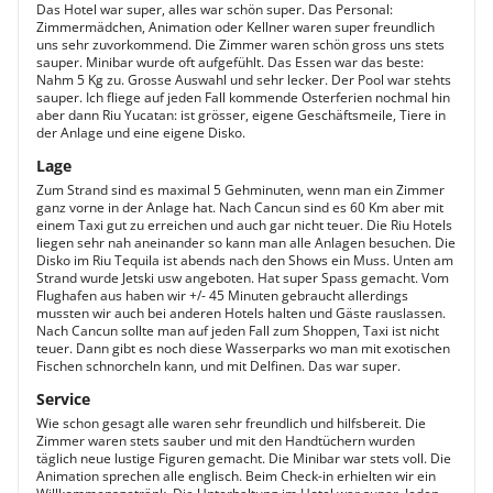
Das Hotel war super, alles war schön super. Das Personal:
Zimmermädchen, Animation oder Kellner waren super freundlich
uns sehr zuvorkommend. Die Zimmer waren schön gross uns stets
sauper. Minibar wurde oft aufgefühlt. Das Essen war das beste:
Nahm 5 Kg zu. Grosse Auswahl und sehr lecker. Der Pool war stehts
sauper. Ich fliege auf jeden Fall kommende Osterferien nochmal hin
aber dann Riu Yucatan: ist grösser, eigene Geschäftsmeile, Tiere in
der Anlage und eine eigene Disko.
Lage
Zum Strand sind es maximal 5 Gehminuten, wenn man ein Zimmer
ganz vorne in der Anlage hat. Nach Cancun sind es 60 Km aber mit
einem Taxi gut zu erreichen und auch gar nicht teuer. Die Riu Hotels
liegen sehr nah aneinander so kann man alle Anlagen besuchen. Die
Disko im Riu Tequila ist abends nach den Shows ein Muss. Unten am
Strand wurde Jetski usw angeboten. Hat super Spass gemacht. Vom
Flughafen aus haben wir +/- 45 Minuten gebraucht allerdings
mussten wir auch bei anderen Hotels halten und Gäste rauslassen.
Nach Cancun sollte man auf jeden Fall zum Shoppen, Taxi ist nicht
teuer. Dann gibt es noch diese Wasserparks wo man mit exotischen
Fischen schnorcheln kann, und mit Delfinen. Das war super.
Service
Wie schon gesagt alle waren sehr freundlich und hilfsbereit. Die
Zimmer waren stets sauber und mit den Handtüchern wurden
täglich neue lustige Figuren gemacht. Die Minibar war stets voll. Die
Animation sprechen alle englisch. Beim Check-in erhielten wir ein