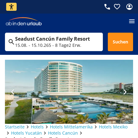
Seadust Cancún Family Resort
Suchen
15.08. - 15.10.26
5 - 8 Tage
2 Erw.
Startseite
Hotels
Hotels Mittelamerika
Hotels Mexiko
Hotels Yucatán
Hotels Cancún