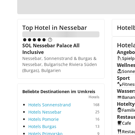
Top Hotel in
Nessebar
Hotel
Hotel
SOL Nessebar Palace All
Inclusive
Angebot
Nessebar, Sonnenstrand & Burgas &
Spielp
Nessebar, Bulgarische Riviera Süden
Wellne
(Burgas), Bulgarien
Sonne
Sport
Fitnes
Wasser
Beliebte Destinationen im Umkreis
Hotels
Banan
Hotelty
Hotels Sonnenstrand
168
Famili
Hotels Nessebar
25
Restau
Hotels Pomorie
16
Cafe
Hotels Burgas
13
Resta
Hotels Primorsko
9