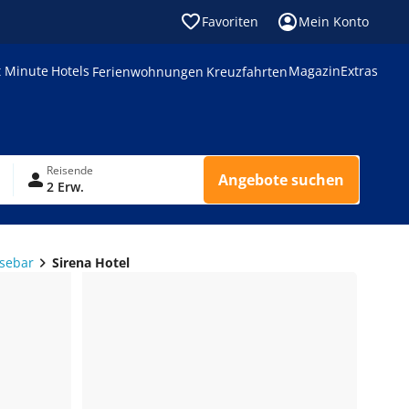
Favoriten
Mein Konto
t Minute
Hotels
Magazin
Extras
Ferienwohnungen
Kreuzfahrten
Reisende
Angebote suchen
2 Erw.
ssebar
Sirena Hotel