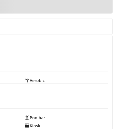
Aerobic
Poolbar
Kiosk