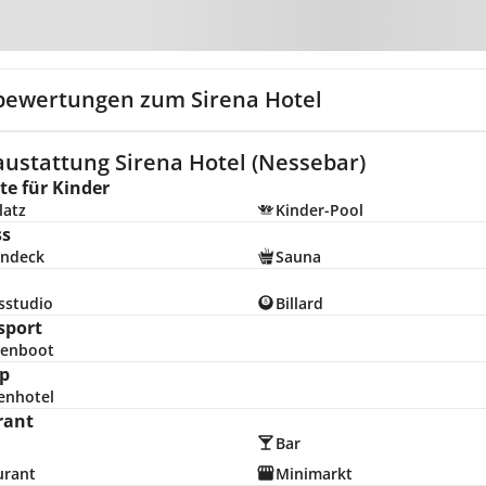
Zur Karte
bewertungen zum Sirena Hotel
austattung Sirena Hotel (Nessebar)
e für Kinder
latz
Kinder-Pool
ss
ndeck
Sauna
sstudio
Billard
sport
enboot
p
enhotel
rant
Bar
urant
Minimarkt