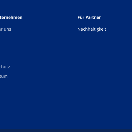
nternehmen
Für Partner
er uns
Nachhaltigkeit
chutz
ssum