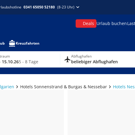
rlaubshotline
0341 65050 52180
(8-23 Uhr)
Deals
Urlaub buchen
Las
aub
Kreuzfahrten
itraum
Abflughafen
- 15.10.26
5 - 8 Tage
beliebiger Abflughafen
lgarien
Hotels Sonnenstrand & Burgas & Nessebar
Hotels Ne