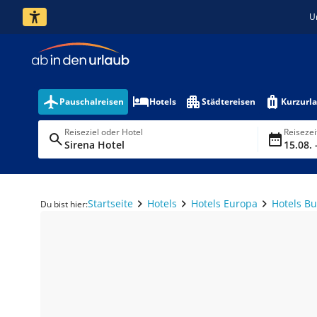
U
Pauschalreisen
Hotels
Städtereisen
Kurzurl
Reiseziel oder Hotel
Reiseze
Sirena Hotel
15.08. 
Startseite
Hotels
Hotels Europa
Hotels Bu
Du bist hier: