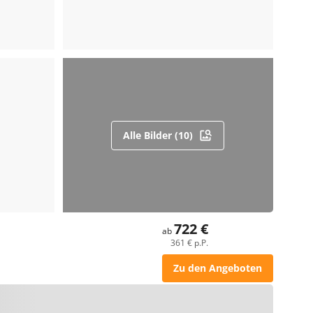
Alle Bilder (10)
722 €
ab
361 € p.P.
Zu den Angeboten