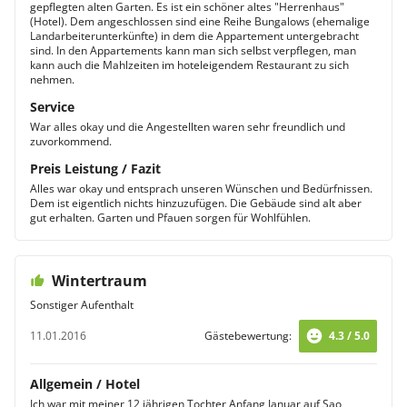
gepflegten alten Garten. Es ist ein schöner altes "Herrenhaus"
(Hotel). Dem angeschlossen sind eine Reihe Bungalows (ehemalige
Landarbeiterunterkünfte) in dem die Appartement untergebracht
sind. In den Appartements kann man sich selbst verpflegen, man
kann auch die Mahlzeiten im hoteleigendem Restaurant zu sich
nehmen.
Service
War alles okay und die Angestellten waren sehr freundlich und
zuvorkommend.
Preis Leistung / Fazit
Alles war okay und entsprach unseren Wünschen und Bedürfnissen.
Dem ist eigentlich nichts hinzuzufügen. Die Gebäude sind alt aber
gut erhalten. Garten und Pfauen sorgen für Wohlfühlen.
Wintertraum
Sonstiger Aufenthalt
11.01.2016
Gästebewertung:
4.3 / 5.0
Allgemein / Hotel
Ich war mit meiner 12 jährigen Tochter Anfang Januar auf Sao