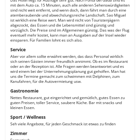
Das Hotel liegt für Ausflüge sehr gut. Nach Ponta del Gada sind es
mit dem Auto ca. 15 Minuten, auch alle anderen Sehenswürdigkeiten
sind nicht weit entfernt, und wenn doch, dann fährt man durch eine
atemberaubende und abwechslungsreiche Landschaft. Sao Miguel
ist wirklich eine Reise wert. Man wird nicht von Touristenjägern
abgezockt, das Essen und die Lebensmittel sind günstig und
vorzüglich. Die Preise sind im Allgemeinen günstig. Das was der Flug
eventuell mehr kostet, kann man an Ausgaben auf der Insel wieder
einsparen. Für Familien lohnt es sich also.
Service
Aber vor allem sollte erwähnt werden, das dass Personal wirklich
sich seinen Gästen immer freundlich annimmt. Ob es im Restaurant
oder an der Rezeption ist. Alle Fragen werden beantwortet und es
wird einem bei der Unternehmungsplanung gut geholfen. Man hat
uns die Termine gemacht zum schwimmen mit Delphinen, zum
Kanufahren, für die Autovermietung usw.
Gastronomie
Nettes Restaurant, gut eingerichtet und gemütlich, gutes Essen zu
guten Preisen, toller Service, saubere Küche. Bar mit snacks und
kleinen Essen.
Sport / Wellness
Seh viele Angebote, für jeden Geschmack ist etwas zu finden
Zimmer