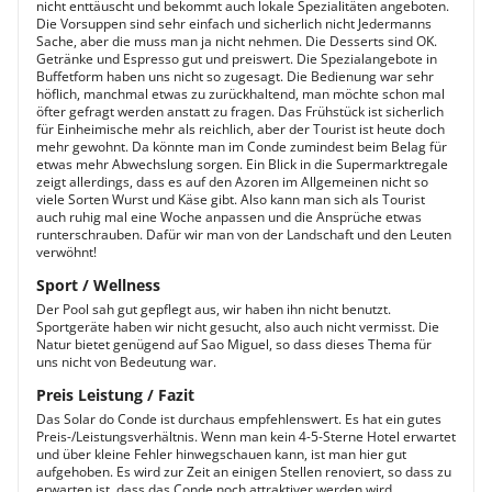
nicht enttäuscht und bekommt auch lokale Spezialitäten angeboten.
Die Vorsuppen sind sehr einfach und sicherlich nicht Jedermanns
Sache, aber die muss man ja nicht nehmen. Die Desserts sind OK.
Getränke und Espresso gut und preiswert. Die Spezialangebote in
Buffetform haben uns nicht so zugesagt. Die Bedienung war sehr
höflich, manchmal etwas zu zurückhaltend, man möchte schon mal
öfter gefragt werden anstatt zu fragen. Das Frühstück ist sicherlich
für Einheimische mehr als reichlich, aber der Tourist ist heute doch
mehr gewohnt. Da könnte man im Conde zumindest beim Belag für
etwas mehr Abwechslung sorgen. Ein Blick in die Supermarktregale
zeigt allerdings, dass es auf den Azoren im Allgemeinen nicht so
viele Sorten Wurst und Käse gibt. Also kann man sich als Tourist
auch ruhig mal eine Woche anpassen und die Ansprüche etwas
runterschrauben. Dafür wir man von der Landschaft und den Leuten
verwöhnt!
Sport / Wellness
Der Pool sah gut gepflegt aus, wir haben ihn nicht benutzt.
Sportgeräte haben wir nicht gesucht, also auch nicht vermisst. Die
Natur bietet genügend auf Sao Miguel, so dass dieses Thema für
uns nicht von Bedeutung war.
Preis Leistung / Fazit
Das Solar do Conde ist durchaus empfehlenswert. Es hat ein gutes
Preis-/Leistungsverhältnis. Wenn man kein 4-5-Sterne Hotel erwartet
und über kleine Fehler hinwegschauen kann, ist man hier gut
aufgehoben. Es wird zur Zeit an einigen Stellen renoviert, so dass zu
erwarten ist, dass das Conde noch attraktiver werden wird.