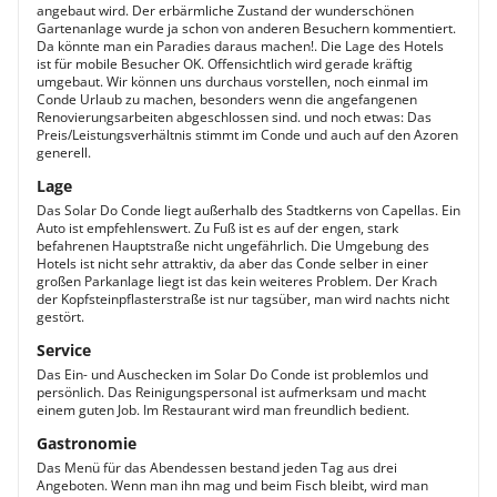
angebaut wird. Der erbärmliche Zustand der wunderschönen
Gartenanlage wurde ja schon von anderen Besuchern kommentiert.
Da könnte man ein Paradies daraus machen!. Die Lage des Hotels
ist für mobile Besucher OK. Offensichtlich wird gerade kräftig
umgebaut. Wir können uns durchaus vorstellen, noch einmal im
Conde Urlaub zu machen, besonders wenn die angefangenen
Renovierungsarbeiten abgeschlossen sind. und noch etwas: Das
Preis/Leistungsverhältnis stimmt im Conde und auch auf den Azoren
generell.
Lage
Das Solar Do Conde liegt außerhalb des Stadtkerns von Capellas. Ein
Auto ist empfehlenswert. Zu Fuß ist es auf der engen, stark
befahrenen Hauptstraße nicht ungefährlich. Die Umgebung des
Hotels ist nicht sehr attraktiv, da aber das Conde selber in einer
großen Parkanlage liegt ist das kein weiteres Problem. Der Krach
der Kopfsteinpflasterstraße ist nur tagsüber, man wird nachts nicht
gestört.
Service
Das Ein- und Auschecken im Solar Do Conde ist problemlos und
persönlich. Das Reinigungspersonal ist aufmerksam und macht
einem guten Job. Im Restaurant wird man freundlich bedient.
Gastronomie
Das Menü für das Abendessen bestand jeden Tag aus drei
Angeboten. Wenn man ihn mag und beim Fisch bleibt, wird man