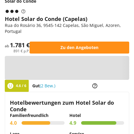
Solar do Conde
Hotel Solar do Conde (Capelas)
Rua do Rosário 36, 9545-142 Capelas, São Miguel, Azoren,
Portugal
1.781 €
ab
Zu den Angeboten
891 € p.P.
Zur Karte
Gut
(2 Bew.)
4.6 / 6
Hotelbewertungen zum Hotel Solar do
Conde
Familienfreundlich
Hotel
4.0
4.9
Lage
Service