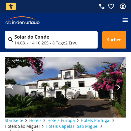
Solar do Conde
Suchen
14.08. - 14.10.26
5 - 8 Tage
2 Erw.
Startseite
Hotels
Hotels Europa
Hotels Portugal
Hotels São Miguel
Hotels Capelas, Sao Miguel