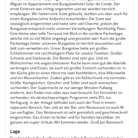
Miguel im Appartement und Bungalowhotel Solar do Conde. Der
erste Eindruck war richtig angenehm und wir wurden herzlich
empfangen. Wir hatten eine Suite gebucht, durften uns aber auch für
einen Bungalow (ohne Aufpreis) entscheiden. Die Suite war
nostalgisch eingerichtet und hatte sehr viel Charme, jedoch der
Bungalow entsprach mehr unseren Vorstellungen. Reichhaltig Platz.
Eine kleine aber tolle Terrasse mit Blick in die vordere Parkanlage,
welche mit so viel Mühe angelegt und gestaltet war! Auch die große
Parkanlage hinter unserem Bungalow ist herrlich anzusehen und
lädt zum verweilen ein. Unser Bungalow hatte ein großes
Schlafzimmer mit reichhaltigem Platz für unsere Textilien. Großer
Schrank und Siteboards. Die Betten sind sehr gut. Und im
Wohnzimmer mit angeschlossener Küche kann man gut die Abende
verbringen und Essen, da auch ein großer Esstisch vorhanden ist. In
der Küche gibt es einen Herd mit zwei Kochfeldern, eine Mikrowelle
und ein Wasserkocher. Zudem gibt es ein Kühlschrank mit normaler
Größe. Kochgeschirr, Geschirr und Teller sind auch ausreichen
vorhanden. Der Supermarkt ist nur wenige Minuten Fußweg
entfernt, dort findet man alles was man braucht. Ein Fernseher ist
vorhanden, als deutschsprachiges Programm steht RTL zur
Verfügung. In der Anlage befindet sich auch der Pool in einem
separaten Bereich, hier und an der Bar vom Restaurant ist auch W-
Lan verfügbar. Das Restaurant ist sehr gemütlich und geschmackvoll
eingerichtet. Das Essen ist lecker und für Familien bezahlbar. Im
ganzen ein super Urlaub. Wir kommen wieder. Gruß Jan Bannasch
Lage