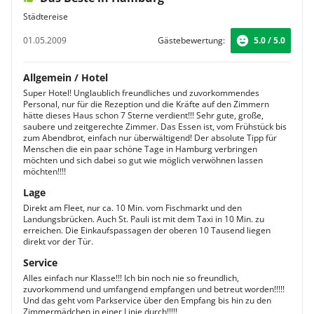
Städtereise
01.05.2009
Gästebewertung:
5.0 / 5.0
Allgemein / Hotel
Super Hotel! Unglaublich freundliches und zuvorkommendes
Personal, nur für die Rezeption und die Kräfte auf den Zimmern
hätte dieses Haus schon 7 Sterne verdient!!! Sehr gute, große,
saubere und zeitgerechte Zimmer. Das Essen ist, vom Frühstück bis
zum Abendbrot, einfach nur überwältigend! Der absolute Tipp für
Menschen die ein paar schöne Tage in Hamburg verbringen
möchten und sich dabei so gut wie möglich verwöhnen lassen
möchten!!!!
Lage
Direkt am Fleet, nur ca. 10 Min. vom Fischmarkt und den
Landungsbrücken. Auch St. Pauli ist mit dem Taxi in 10 Min. zu
erreichen. Die Einkaufspassagen der oberen 10 Tausend liegen
direkt vor der Tür.
Service
Alles einfach nur Klasse!!! Ich bin noch nie so freundlich,
zuvorkommend und umfangend empfangen und betreut worden!!!!!
Und das geht vom Parkservice über den Empfang bis hin zu den
Zimmermädchen in einer Linie durch!!!!!