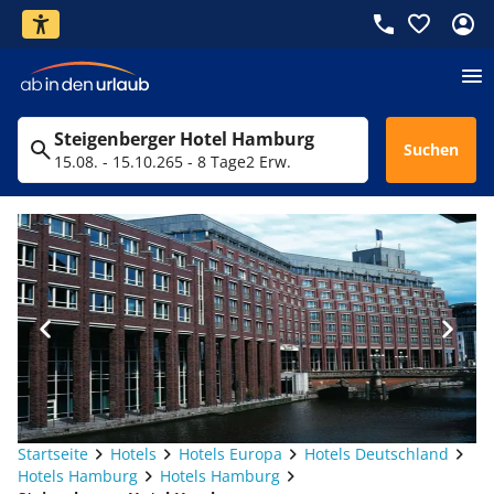
Steigenberger Hotel Hamburg
Suchen
15.08. - 15.10.26
5 - 8 Tage
2 Erw.
Startseite
Hotels
Hotels Europa
Hotels Deutschland
Hotels Hamburg
Hotels Hamburg