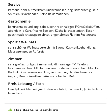
Service
Personal sehr aufmerksam und freundlich, englischsprachig, kein
Shuttlebus vorhanden, keine Reklamationen
Gastronomie
kontinentales und englisches, sehr reichhaltiges Frühstücksbüffett,
abends A la Cart, frische Speisen, Küche leicht asiatisch, Essen
geschmacklich ausgezeichnet, angenehmes Flair im Restaurant
Sport / Wellness
sehr schöner Wellnessbereich mit Sauna, Kosmetikbehandlung,
Massagen gegen Aufpreis
Zimmer
sehr großes ruhiges Zimmer mit Klimaanlage, TV, Telefon,
Internetanschluss, Minibar, neuem modernem stylischem Mobiliar,
Bad mit Duschwanne und Fön, sehr sauber, Handtuchwechsel
täglich, Duschutensilien hatten sehr herben Duft
Preis Leistung / Fazit
Handy-Erreichbarkeit gut, Hafenrundfahrt, Fischmarkt, Jenisch-Haus
besuchen
Das Beste in Hamburg