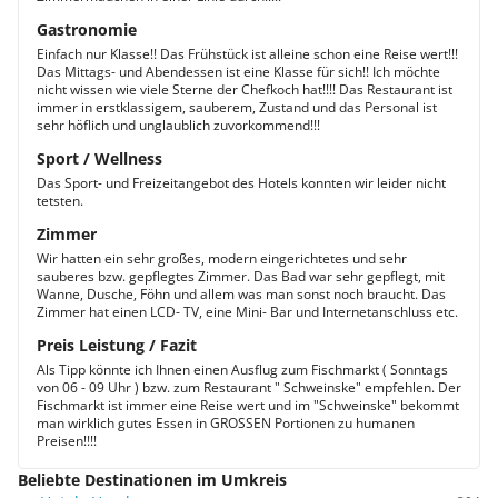
Gastronomie
Einfach nur Klasse!! Das Frühstück ist alleine schon eine Reise wert!!!
Das Mittags- und Abendessen ist eine Klasse für sich!! Ich möchte
nicht wissen wie viele Sterne der Chefkoch hat!!!! Das Restaurant ist
immer in erstklassigem, sauberem, Zustand und das Personal ist
sehr höflich und unglaublich zuvorkommend!!!
Sport / Wellness
Das Sport- und Freizeitangebot des Hotels konnten wir leider nicht
tetsten.
Zimmer
Wir hatten ein sehr großes, modern eingerichtetes und sehr
sauberes bzw. gepflegtes Zimmer. Das Bad war sehr gepflegt, mit
Wanne, Dusche, Föhn und allem was man sonst noch braucht. Das
Zimmer hat einen LCD- TV, eine Mini- Bar und Internetanschluss etc.
Preis Leistung / Fazit
Als Tipp könnte ich Ihnen einen Ausflug zum Fischmarkt ( Sonntags
von 06 - 09 Uhr ) bzw. zum Restaurant " Schweinske" empfehlen. Der
Fischmarkt ist immer eine Reise wert und im "Schweinske" bekommt
man wirklich gutes Essen in GROSSEN Portionen zu humanen
Preisen!!!!
Beliebte Destinationen im Umkreis