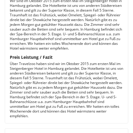
Wir sind im Oktober 2015 zum ersten Mal im Steigenberger Hotel in
Hamburg gelandet. Die Hotelkette ist uns von anderen Städtereisen
bekannt und gilt zu der Superior Klasse, in diesem Fall 5 Sterne.
Traumhaft ist das Frühstück, wobei Omelett, Spiegel- oder Rühreier
direkt bei der Showküche hergestellt werden. Natürlich gibt es zu
jedem Morgen gut gekühlter Haussekt dazu. Die Zimmer sind sehr
sauber auch die Betten sind sehr bequem. In Hamburg befindet sich
der Spa-Bereich in der 5. Etage. U- und S-Bahnanschlüsse u.a. zum
Hamburger Hauptbahnhof sind unmittelbar am Hotel gut zu Fuß zu
erreichen. Wir hatten ein tolles Wochenende dort und können das
Hotel wärmstens weiter empfehlen.
Preis Leistung / Fazit
Über Travelzoo haben sind wir im Oktober 2015 zum ersten Mal im
Steigenberger Hotel in Hamburg gelandet. Die Hotelkette ist uns von
anderen Städtereisen bekannt und gilt zu der Superior Klasse, in
diesem Fall 5 Sterne. Traumhaft ist das Frühstück, wobei Omelett,
Spiegel- oder Rühreier direkt bei der Showküche hergestellt werden.
Natürlich gibt es zu jedem Morgen gut gekühlter Haussekt dazu. Die
Zimmer sind sehr sauber auch die Betten sind sehr bequem. In
Hamburg befindet sich der Spa-Bereich in der 5. Etage. U- und S-
Bahnanschlüsse u.a. zum Hamburger Hauptbahnhof sind
unmittelbar am Hotel gut zu Fuß zu erreichen. Wir hatten ein tolles
Wochenende dort und können das Hotel wärmstens weiter
empfehlen.