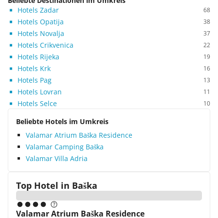
Beliebte Destinationen im Umkreis
Hotels Zadar
68
Hotels Opatija
38
Hotels Novalja
37
Hotels Crikvenica
22
Hotels Rijeka
19
Hotels Krk
16
Hotels Pag
13
Hotels Lovran
11
Hotels Selce
10
Beliebte Hotels im Umkreis
Valamar Atrium Baška Residence
Valamar Camping Baška
Valamar Villa Adria
Top Hotel in
Baška
Valamar Atrium Baška Residence