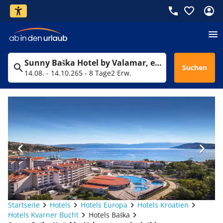
Sunny Baška Hotel by Valamar, ex. Corinthia
Suchen
14.08. - 14.10.26
5 - 8 Tage
2 Erw.
Startseite
Hotels
Hotels Europa
Hotels Kroatien
Hotels Kvarner Bucht
Hotels Baška