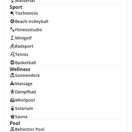
Wasserski
Sport
Tischtennis
Beach-Volleyball
Fitnessstudio
Minigolf
Radsport
Tennis
Basketball
Wellness
Sonnendeck
Massage
Dampfbad
Whirlpool
Solarium
Sauna
Pool
Beheizter Pool