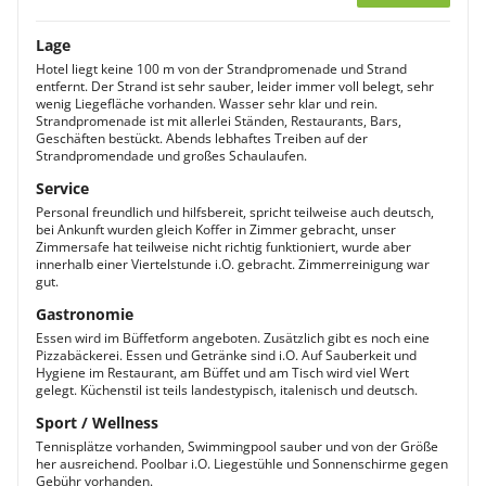
Lage
Hotel liegt keine 100 m von der Strandpromenade und Strand
entfernt. Der Strand ist sehr sauber, leider immer voll belegt, sehr
wenig Liegefläche vorhanden. Wasser sehr klar und rein.
Strandpromenade ist mit allerlei Ständen, Restaurants, Bars,
Geschäften bestückt. Abends lebhaftes Treiben auf der
Strandpromendade und großes Schaulaufen.
Service
Personal freundlich und hilfsbereit, spricht teilweise auch deutsch,
bei Ankunft wurden gleich Koffer in Zimmer gebracht, unser
Zimmersafe hat teilweise nicht richtig funktioniert, wurde aber
innerhalb einer Viertelstunde i.O. gebracht. Zimmerreinigung war
gut.
Gastronomie
Essen wird im Büffetform angeboten. Zusätzlich gibt es noch eine
Pizzabäckerei. Essen und Getränke sind i.O. Auf Sauberkeit und
Hygiene im Restaurant, am Büffet und am Tisch wird viel Wert
gelegt. Küchenstil ist teils landestypisch, italenisch und deutsch.
Sport / Wellness
Tennisplätze vorhanden, Swimmingpool sauber und von der Größe
her ausreichend. Poolbar i.O. Liegestühle und Sonnenschirme gegen
Gebühr vorhanden.