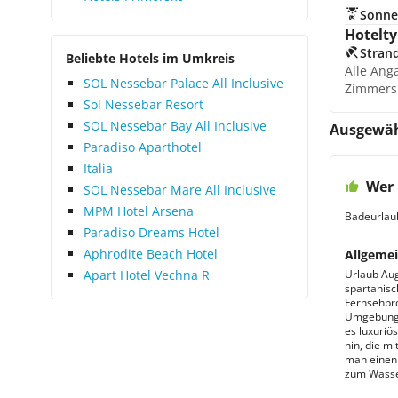
Sonne
Hotelty
Stran
Beliebte Hotels im Umkreis
Alle Ang
SOL Nessebar Palace All Inclusive
Zimmers
Sol Nessebar Resort
SOL Nessebar Bay All Inclusive
Ausgewäh
Paradiso Aparthotel
Italia
Wer 
SOL Nessebar Mare All Inclusive
MPM Hotel Arsena
Badeurlau
Paradiso Dreams Hotel
Aphrodite Beach Hotel
Allgemei
Apart Hotel Vechna R
Urlaub Aug
spartanisc
Fernsehpro
Umgebung b
es luxuriö
hin, die m
man einen 
zum Wasse