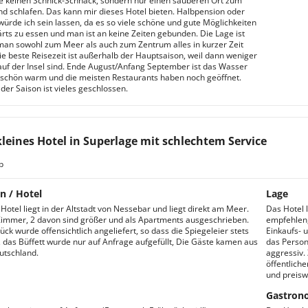
e keinen Schnick-Schnack, sondern nur einen sauberen Ort zum
d schlafen. Das kann mir dieses Hotel bieten. Halbpension oder
würde ich sein lassen, da es so viele schöne und gute Möglichkeiten
ärts zu essen und man ist an keine Zeiten gebunden. Die Lage ist
man sowohl zum Meer als auch zum Zentrum alles in kurzer Zeit
Die beste Reisezeit ist außerhalb der Hauptsaison, weil dann weniger
auf der Insel sind. Ende August/Anfang September ist das Wasser
schön warm und die meisten Restaurants haben noch geöffnet.
der Saison ist vieles geschlossen.
kleines Hotel in Superlage mit schlechtem Service
b
n / Hotel
Lage
Hotel liegt in der Altstadt von Nessebar und liegt direkt am Meer.
Das Hotel l
Zimmer, 2 davon sind größer und als Apartments ausgeschrieben.
empfehlen,
ck wurde offensichtlich angeliefert, so dass die Spiegeleier stets
Einkaufs- 
, das Büffett wurde nur auf Anfrage aufgefüllt, Die Gäste kamen aus
das Persona
utschland.
aggressiv.
öffentlich
und preisw
Gastron