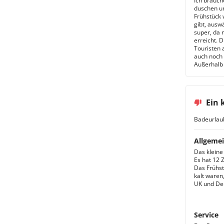
Ich brauch
duschen un
Frühstück 
gibt, ausw
super, da 
erreicht. 
Touristen 
auch noch 
Außerhalb 
Ein 
Badeurlau
Allgemei
Das kleine 
Es hat 12 
Das Frühstü
kalt waren
UK und De
Service