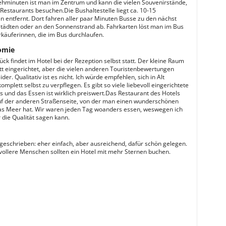
hminuten ist man im Zentrum und kann die vielen Souvenirstände,
Restaurants besuchen.Die Bushaltestelle liegt ca. 10-15
 entfernt. Dort fahren aller paar Minuten Busse zu den nächst
tädten oder an den Sonnenstrand ab. Fahrkarten löst man im Bus
rkäuferinnen, die im Bus durchlaufen.
omie
ck findet im Hotel bei der Rezeption selbst statt. Der kleine Raum
ett eingerichtet, aber die vielen anderen Touristenbewertungen
der. Qualitativ ist es nicht. Ich würde empfehlen, sich in Alt
mplett selbst zu verpflegen. Es gibt so viele liebevoll eingerichtete
s und das Essen ist wirklich preiswert.Das Restaurant des Hotels
uf der anderen Straßenseite, von der man einen wunderschönen
das Meer hat. Wir waren jeden Tag woanders essen, weswegen ich
 die Qualität sagen kann.
geschrieben: eher einfach, aber ausreichend, dafür schön gelegen.
ollere Menschen sollten ein Hotel mit mehr Sternen buchen.