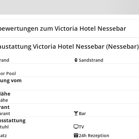
Zur Karte
bewertungen zum Victoria Hotel Nessebar
austattung Victoria Hotel Nessebar (Nessebar)
trand
Sandstrand
or Pool
nung vom
Nähe
nähe
rant
urant
Bar
usstattung
tuhl
TV
latz
24h Rezeption