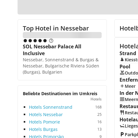
Top Hotel in
Nessebar
Hotel
Hotel
SOL Nessebar Palace All
Inclusive
Strand
Nessebar, Sonnenstrand & Burgas &
Kiess
Nessebar, Bulgarische Riviera Süden
Pool
(Burgas), Bulgarien
Outdo
Entfer
Meer
In der 
Beliebte Destinationen im Umkreis
Hotels
Meer
Restau
Hotels Sonnenstrand
168
Resta
Hotels Nessebar
25
Hotela
Hotels Pomorie
16
Lieges
Hotels Burgas
13
Parkp
Hotels Primorsko
9