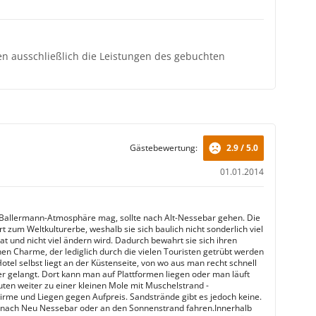
ten ausschließlich die Leistungen des gebuchten
Gästebewertung:
2.9 / 5.0
01.01.2014
Ballermann-Atmosphäre mag, sollte nach Alt-Nessebar gehen. Die
t zum Weltkulturerbe, weshalb sie sich baulich nicht sonderlich viel
at und nicht viel ändern wird. Dadurch bewahrt sie sich ihren
en Charme, der lediglich durch die vielen Touristen getrübt werden
otel selbst liegt an der Küstenseite, von wo aus man recht schnell
 gelangt. Dort kann man auf Plattformen liegen oder man läuft
uten weiter zu einer kleinen Mole mit Muschelstrand -
rme und Liegen gegen Aufpreis. Sandstrände gibt es jedoch keine.
nach Neu Nessebar oder an den Sonnenstrand fahren.Innerhalb