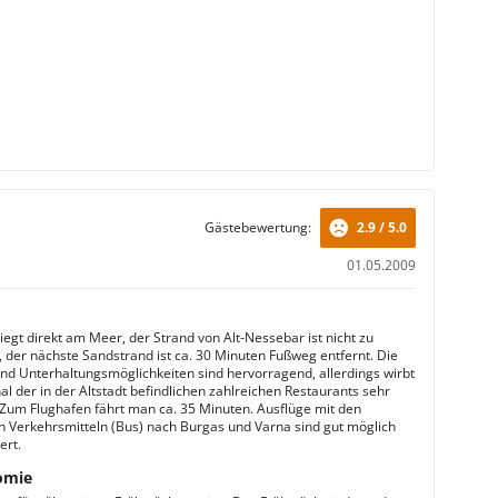
Gästebewertung:
2.9 / 5.0
01.05.2009
iegt direkt am Meer, der Strand von Alt-Nessebar ist nicht zu
 der nächste Sandstrand ist ca. 30 Minuten Fußweg entfernt. Die
und Unterhaltungsmöglichkeiten sind hervorragend, allerdings wirbt
l der in der Altstadt befindlichen zahlreichen Restaurants sehr
 Zum Flughafen fährt man ca. 35 Minuten. Ausflüge mit den
en Verkehrsmitteln (Bus) nach Burgas und Varna sind gut möglich
ert.
omie