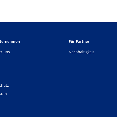
nternehmen
Für Partner
er uns
Nachhaltigkeit
chutz
ssum