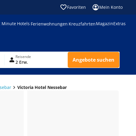
Favoriten
Mein Konto
t Minute
Hotels
Magazin
Extras
Ferienwohnungen
Kreuzfahrten
Reisende
Angebote suchen
2 Erw.
ssebar
Victoria Hotel Nessebar