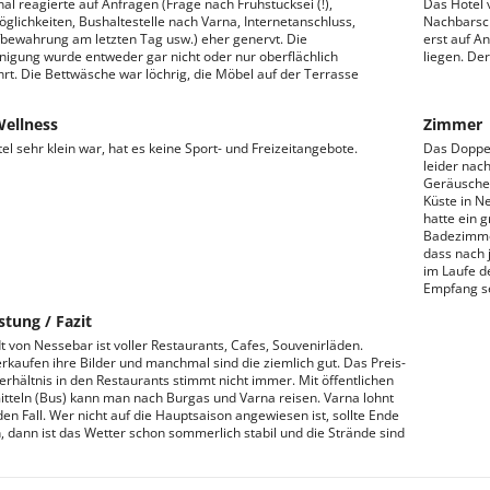
al reagierte auf Anfragen (Frage nach Frühstücksei (!),
Das Hotel 
glichkeiten, Bushaltestelle nach Varna, Internetanschluss,
Nachbarscha
ewahrung am letzten Tag usw.) eher genervt. Die
erst auf A
igung wurde entweder gar nicht oder nur oberflächlich
liegen. Der
rt. Die Bettwäsche war löchrig, die Möbel auf der Terrasse
Wellness
Zimmer
el sehr klein war, hat es keine Sport- und Freizeitangebote.
Das Doppel
leider nach
Geräusche 
Küste in 
hatte ein 
Badezimmer
dass nach 
im Laufe d
Empfang se
stung / Fazit
dt von Nessebar ist voller Restaurants, Cafes, Souvenirläden.
erkaufen ihre Bilder und manchmal sind die ziemlich gut. Das Preis-
erhältnis in den Restaurants stimmt nicht immer. Mit öffentlichen
tteln (Bus) kann man nach Burgas und Varna reisen. Varna lohnt
den Fall. Wer nicht auf die Hauptsaison angewiesen ist, sollte Ende
, dann ist das Wetter schon sommerlich stabil und die Strände sind