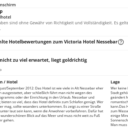
nschirm
p
dhotel
aben sind ohne Gewähr von Richtigkeit und Vollständigkeit. Es gel
.
lte Hotelbewertungen zum Victoria Hotel Nessebar
nicht zu viel erwartet, liegt goldrichtig
b
n / Hotel
Lage
ust/September 2012: Das Hotel ist wie viele in Alt Nessebar eher
Wer keine 
h ausgestattet, aber schließlich fährt man nicht wegen des
Stadt gehör
gramms oder der Einrichtung in den Urlaub. Nessebar und
geändert h
ieten so viel, dass das Hotel definitiv zum Schlafen genügt. Wer
romantisch
ser mag, sollte woanders unterkommen. Es zeigt zu einer Straße
kann.Das H
itunter laut sein kann, wenn die Anwohner vorbeifahren. Dafür hat
zum Wasser
wunderschönen Blick auf das Meer und muss nicht weit zu Fuß
einige Min
r gehen.
Sonnenschi
Man muss 