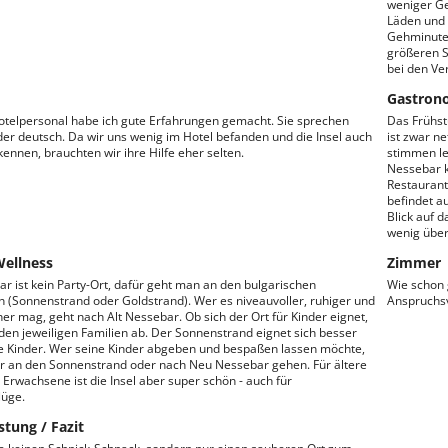
weniger Ge
Läden und 
Gehminuten
größeren S
bei den Ve
Gastron
telpersonal habe ich gute Erfahrungen gemacht. Sie sprechen
Das Frühstü
der deutsch. Da wir uns wenig im Hotel befanden und die Insel auch
ist zwar n
kennen, brauchten wir ihre Hilfe eher selten.
stimmen lei
Nessebar ko
Restaurant
befindet a
Blick auf 
wenig über
Wellness
Zimmer
ar ist kein Party-Ort, dafür geht man an den bulgarischen
Wie schon 
 (Sonnenstrand oder Goldstrand). Wer es niveauvoller, ruhiger und
Anspruchsv
er mag, geht nach Alt Nessebar. Ob sich der Ort für Kinder eignet,
den jeweiligen Familien ab. Der Sonnenstrand eignet sich besser
re Kinder. Wer seine Kinder abgeben und bespaßen lassen möchte,
ber an den Sonnenstrand oder nach Neu Nessebar gehen. Für ältere
 Erwachsene ist die Insel aber super schön - auch für
lüge.
stung / Fazit