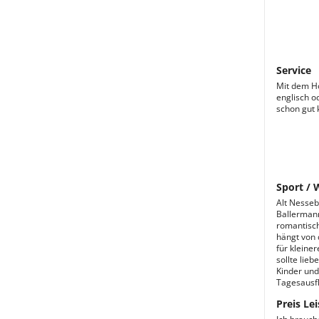
Service
Mit dem Ho
englisch o
schon gut 
Sport / 
Alt Nesseb
Ballermann
romantisch
hängt von 
für kleine
sollte lie
Kinder und
Tagesausf
Preis Lei