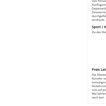
Das Person
Ausflugsmö
Gepäckaufb
Zimmerrein
durchgefüh
verdreckt.
Sport / 
Da das Hot
Preis Lei
Die Altsta
Künstler v
Leistungsv
Verkehrsmi
sich auf je
Mai fahren
noch leer.