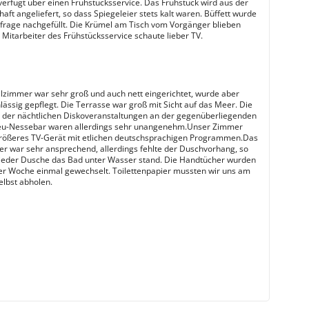
verfügt über einen Frühstücksservice. Das Frühstück wird aus der
ft angeliefert, so dass Spiegeleier stets kalt waren. Büffett wurde
nfrage nachgefüllt. Die Krümel am Tisch vom Vorgänger blieben
 Mitarbeiter des Frühstücksservice schaute lieber TV.
zimmer war sehr groß und auch nett eingerichtet, wurde aber
lässig gepflegt. Die Terrasse war groß mit Sicht auf das Meer. Die
der nächtlichen Diskoveranstaltungen an der gegenüberliegenden
Neu-Nessebar waren allerdings sehr unangenehm.Unser Zimmer
größeres TV-Gerät mit etlichen deutschsprachigen Programmen.Das
 war sehr ansprechend, allerdings fehlte der Duschvorhang, so
jeder Dusche das Bad unter Wasser stand. Die Handtücher wurden
er Woche einmal gewechselt. Toilettenpapier mussten wir uns am
lbst abholen.