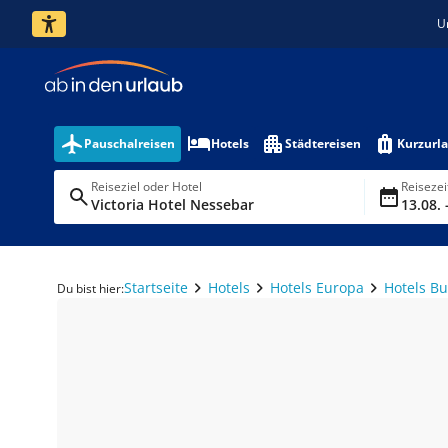
U
Pauschalreisen
Hotels
Städtereisen
Kurzurl
Reiseziel oder Hotel
Reiseze
Victoria Hotel Nessebar
13.08. 
Startseite
Hotels
Hotels Europa
Hotels Bu
Du bist hier: