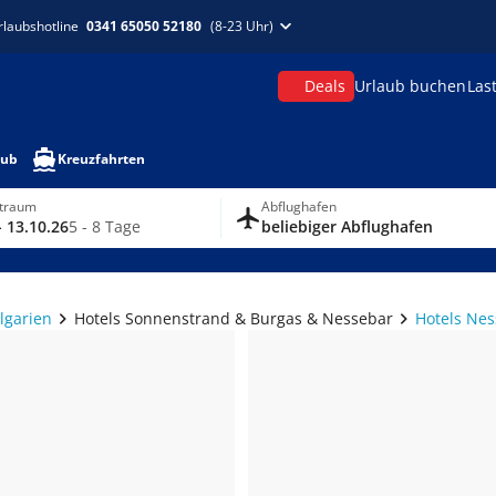
rlaubshotline
0341 65050 52180
(8-23 Uhr)
Deals
Urlaub buchen
Las
aub
Kreuzfahrten
itraum
Abflughafen
- 13.10.26
5 - 8 Tage
beliebiger Abflughafen
lgarien
Hotels Sonnenstrand & Burgas & Nessebar
Hotels Ne