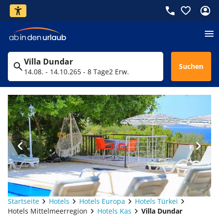
Villa Dundar
Suchen
14.08. - 14.10.26
5 - 8 Tage
2 Erw.
Startseite
Hotels
Hotels Europa
Hotels Türkei
Hotels Mittelmeerregion
Hotels Kas
Villa Dundar