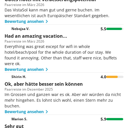
Paar
reiste im März 2026
Das VistaSol kann man gut und gerne buchen. Im
wesentlichen ist auch Europäischer Standart gegeben.
Bewertung ansehen
5.5
Nebojsa V.
Had an amazing vacation...
Paar
reiste im März 2026
Everything was great except for wifi in whole
hotel/beach/pool for the whole duration of our stay. We
found it annoying. Other than that, staff were nice, buffets
were ok.
Bewertung ansehen
4.0
Shirin H.
Ok, aber hätte besser sein können
Paar
reiste im Dezember 2025
Im Grossen und ganzen war es ok. Aber wir würden da nicht
mehr hingehen. Es lohnt sich wohl, einen Stern mehr zu
buchen.
Bewertung ansehen
5.9
Marion S.
Sehr gut