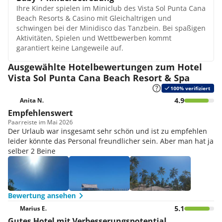
baumeln und erfreuen sich an professionellen
Ihre Kinder spielen im Miniclub des Vista Sol Punta Cana
Junior Suite Modern
Anwendungen. Bei einer Massage werden
Beach Resorts & Casino mit Gleichaltrigen und
Diese Junior Suiten wurden neu gebaut und sind seit
Verspannungen gelöst und eine Kosmetikbehandlung
schwingen bei der Minidisco das Tanzbein. Bei spaßigen
Dezember 2013 verfügbar. Auch hier haben die Gäste
sorgt für einen frischen Teint.
Aktivitäten, Spielen und Wettbewerben kommt
einen separaten Strandbereich sowie eine Strandbar.
Animation / Unterhaltung
garantiert keine Langeweile auf.
Die erste Füllung der Minibar, inklusive einer Flasche
Das Animationsteam hält ein Tages- und
dominikanischen Rums, sowie die Wiederauffüllung mit
Abendprogramm für Sie bereit. Dazu gehören auch
Ausgewählte Hotelbewertungen zum Hotel
Wasserflaschen ist gratis.
Tanzshows und Theaterstücke. Kleine Gäste vergnügen
Vista Sol Punta Cana Beach Resort & Spa
sich im Miniclub mit Gleichaltrigen und unter
100% verifiziert
professioneller Betreuung. Am Abend findet die
4.9
Anita N.
Minidisco statt.
Empfehlenswert
Paar
reiste im Mai 2026
Der Urlaub war insgesamt sehr schön und ist zu empfehlen
leider könnte das Personal freundlicher sein. Aber man hat ja
selber 2 Beine
Bewertung ansehen
5.1
Marius E.
Gutes Hotel mit Verbesserungspotential