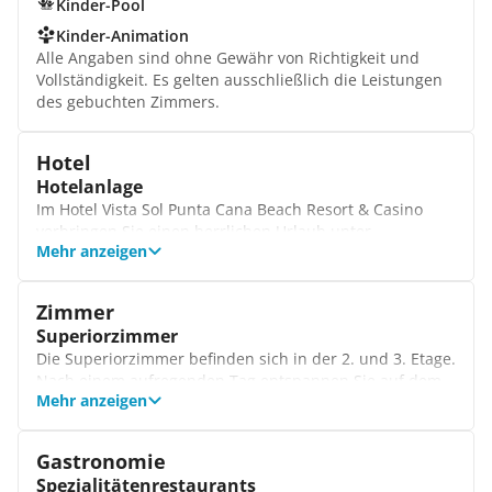
Kinder-Pool
Kinder-Animation
Alle Angaben sind ohne Gewähr von Richtigkeit und
Vollständigkeit. Es gelten ausschließlich die Leistungen
des gebuchten Zimmers.
Hotel
Hotelanlage
Im Hotel Vista Sol Punta Cana Beach Resort & Casino
verbringen Sie einen herrlichen Urlaub unter
Mehr anzeigen
karibischer Sonne. Freuen Sie sich auf gemütlich
eingerichtete Zimmer, ein umfangreiches,
gastronomisches Angebot und eine herrliche
Zimmer
Poollandschaft!
Superiorzimmer
Angebote für Kinder
Die Superiorzimmer befinden sich in der 2. und 3. Etage.
Kleine Gäste sind im Miniclub der Hotelanlage stets
Nach einem aufregenden Tag entspannen Sie auf dem
willkommen - und dort kommt keine Langeweile auf.
Mehr anzeigen
Balkon und gönnen sich ein leckeres Getränk, denn der
Zwischen 9 und 17 Uhr nehmen Ihre Sprösslinge an
Kühlschrank ist bereits mit Getränken gefüllt.
spaßigen Aktivitäten teil und besuchen am Abend die
Standardzimmer
Minidisco.
Gastronomie
Die Standardzimmer sind gemütlich eingerichtet und
Rezeption
Spezialitätenrestaurants