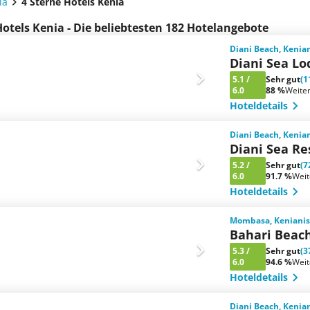
ia
4 Sterne Hotels Kenia
Hotels Kenia - Die beliebtesten 182 Hotelangebote
Diani Beach, Kenia
Diani Sea Lo
5.1
/
Sehr gut
(1
6.0
88 %
Weite
Hoteldetails
Diani Beach, Kenia
Diani Sea Re
5.2
/
Sehr gut
(7
6.0
91.7 %
Wei
Hoteldetails
Mombasa, Kenianis
Bahari Beac
5.3
/
Sehr gut
(3
6.0
94.6 %
Wei
Hoteldetails
Diani Beach, Kenia