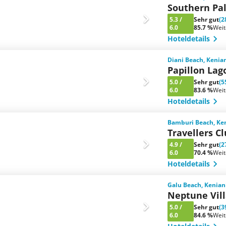
Southern Pa
5.3
/
Sehr gut
(2
6.0
85.7 %
Wei
Hoteldetails
Diani Beach, Kenia
Papillon Lag
5.0
/
Sehr gut
(5
6.0
83.6 %
Wei
Hoteldetails
Bamburi Beach, Ken
Travellers C
4.9
/
Sehr gut
(2
6.0
70.4 %
Wei
Hoteldetails
Galu Beach, Kenian
Neptune Vill
5.0
/
Sehr gut
(3
6.0
84.6 %
Wei