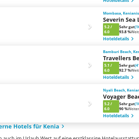
Hoteldetails
Mombasa, Kenianis
Severin Sea 
5.2
/
Sehr gut
(1
6.0
93.8 %
Wei
Hoteldetails
Bamburi Beach, Ken
Travellers B
5.1
/
Sehr gut
(4
6.0
92.7 %
Wei
Hoteldetails
Nyali Beach, Kenia
Voyager Bea
5.2
/
Sehr gut
(1
6.0
90 %
Weite
Hoteldetails
terne Hotels für Kenia
n auch im Urlaub Wert auf eine erstklassige Hotelausstattu