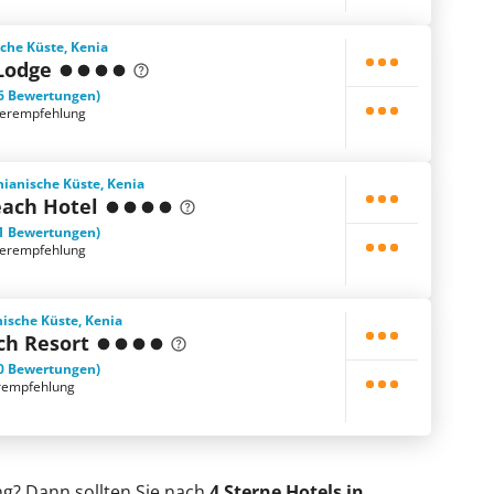
che Küste, Kenia
Lodge
6 Bewertungen)
terempfehlung
ianische Küste, Kenia
each Hotel
1 Bewertungen)
terempfehlung
nische Küste, Kenia
ch Resort
0 Bewertungen)
rempfehlung
ng? Dann sollten Sie nach
4 Sterne Hotels in