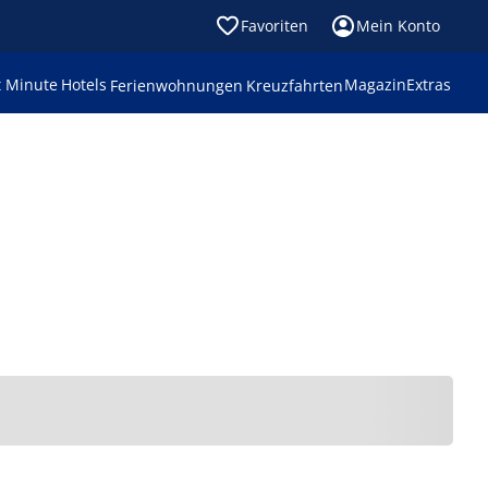
Favoriten
Mein Konto
t Minute
Hotels
Magazin
Extras
Ferienwohnungen
Kreuzfahrten