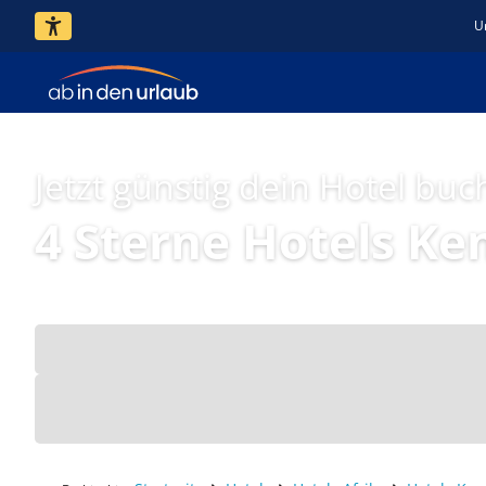
U
Jetzt günstig dein Hotel buc
4 Sterne Hotels Ke