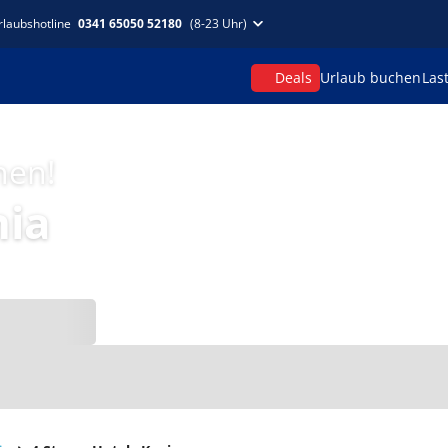
rlaubshotline
0341 65050 52180
(8-23 Uhr)
Deals
Urlaub buchen
Las
hen!
nia