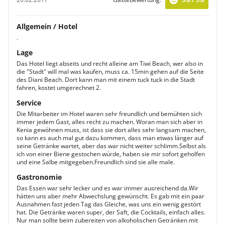
Allgemein / Hotel
.
Lage
Das Hotel liegt abseits und recht alleine am Tiwi Beach, wer also in
die "Stadt" will mal was kaufen, muss ca. 15min gehen auf die Seite
des Diani Beach. Dort kann man mit einem tuck tuck in die Stadt
fahren, kostet umgerechnet 2.
Service
Die Mitarbeiter im Hotel waren sehr freundlich und bemühten sich
immer jedem Gast, alles recht zu machen. Woran man sich aber in
Kenia gewöhnen muss, ist dass sie dort alles sehr langsam machen,
so kann es auch mal gut dazu kommen, dass man etwas länger auf
seine Getränke wartet, aber das war nicht weiter schlimm.Selbst als
ich von einer Biene gestochen würde, haben sie mir sofort geholfen
und eine Salbe mitgegeben.Freundlich sind sie alle male.
Gastronomie
Das Essen war sehr lecker und es war immer ausreichend da.Wir
hätten uns aber mehr Abwechslung gewünscht. Es gab mit ein paar
Ausnahmen fast jeden Tag das Gleiche, was uns ein wenig gestört
hat. Die Getränke waren super, der Saft, die Cocktails, einfach alles.
Nur man sollte beim zubereiten von alkoholischen Getränken mit