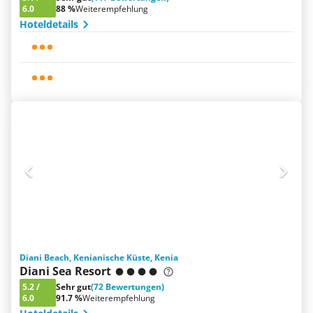
6.0
88 %
Weiterempfehlung
Hoteldetails
Diani Beach, Kenianische Küste, Kenia
Diani Sea Resort
5.2
/
Sehr gut
(72 Bewertungen)
6.0
91.7 %
Weiterempfehlung