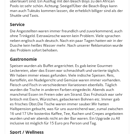
überteuert sind. Ein Ausflug mit den Beach Boys zu den African
Pools ist sehr schön. Achtung: Seeigel!Über die Beach-Boys kann
man auch Tuktuks kommen lassen, die erheblich billiger sind als der
Shuttle und Taxis.
Service
Die Angestellten waren immer freundlich und zuvorkommend, auch
ohne Trinkgeld. Extrawünsche waren kein Problem. Viele sprachen
neben englisch auch deutsch. Nach ein paar Tagen hatten wir in der
Dusche kein heißes Wasser mehr. Nach unserer Reklamation wurde
das Problem sofort behoben.
Gastronomie
Speisen wurden als Buffet angerichtet. Es gab keine Gourmet-
Leckereien, aber das Essen war schmackhaft und variierte täglich.
Wir haben immer etwas gefunden. Viele indische Speisen. Reis,
Kartoffeln, ein Nudelgericht und Gemüse waren immer vorhanden.
Fleisch und Fisch in verschiedenen Variationen ebenfalls. Täglich
wurden die Tische in anderen Farben eingedeckt. Abends auch
manchmal Essen im Freien oder am Strand. Das Frühstück war sehr
britisch mit Eiern, Würstchen, gebackenen Bohnen etc. Immer gab
es frisches Obst.Die Tische waren immer sauber.Wir hatten
Halbpension gebucht, was für uns ausreichend war, zumal zwischen
16 und 17 Uhr kostenlos Kaffee, Tee, Kuchen und Crepes angeboten
wurden und wir abends nicht an der Bar waren. Ein Upgrade zu All
inclusive ist möglich für 15 Euro pro Person und Tag.
Sport / Wellness