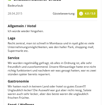
Badeurlaub
28.04.2015
Gästebewertung:
4.0 / 5.0
Allgemein / Hotel
Ich würde wieder hingehen.
Lage
Recht zentral, man ist schnell in Mombasa und in nyali gibt es viele
Unternehmungsmöglichkeiten, wie den haller Park, shopping mall,
Supermarkt etc.
Service
Wir wurden regelmäßig gefragt, ob alles in Ordnung ist, alle sehr
freundlich und zuvorkommend. Unsere Klimaanlage hatte erst nicht
richtig funktioniert und nachdem wir was gesagt hatten, war es zwei
stünden später bereits repariert.
Gastronomie
Wir hatten noch in keinem Land oder hotel so gutes Essen!!!!
Unglaublich lecker! Die Auswahl war gut aber nicht riesig, Salate
waren auch sehr lecker, aber das beste waren die unglaublich
frischen Früchte.
Sport / Wellness