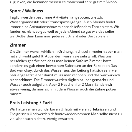
zugucken, die Kenianer meinen es manchmal sehr gut mit Alkohol.
Sport / Wellness
Täglich werden bestimme Aktivitäten angeboten, wie z.b.
Wassergymnastik oder Strandspaziergänge. Auch Abends findet
immer eine Animationsshow mit anschließendem Tanzen statt. Wir
fanden es nicht so gut, weil es jeden Abend so gut wie das selbe
war.Außerdem kann man jederzeit Billard oder Dart spielen.
Zimmer
Die Zimmer waren wirklich in Ordnung, nicht sehr modern aber man
hat sich wohl gefühlt. Außerdem waren sie sehr groß. Was uns
persönlich gestört hat, dass man keinen Safe im Zimmer hatte
sondern es gab einen bewachten Saferaum an der Rezeption.Das
Bad war okay, durch das Wasser aus der Leitung hat sich sehr viel
Salz abgesetzt, aber damit muss man rechnen und das war wirklich
nicht schlimm. Die Zimmer wurden täglich sauber gemacht und
Wasser auch aufgefüllt. Aber 2 Flaschen für 2 Mann fanden wir
etwas wenig, da man sich mit dem Wasser auch die Zähne putzen
musste.
Preis Leistung / Fazit
Wir hatten einen wunderbaren Urlaub mit vielen Erlebnissen und
Ereignissen.Und werden definitiv wiederkommen.Man sollte nicht zu
viel aber auch nicht zu wenig erwarten.