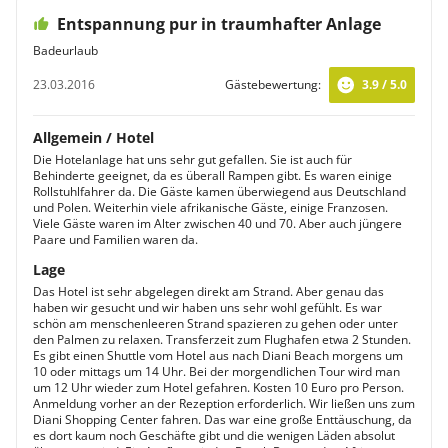
Entspannung pur in traumhafter Anlage
Badeurlaub
23.03.2016
Gästebewertung:
3.9 / 5.0
Allgemein / Hotel
Die Hotelanlage hat uns sehr gut gefallen. Sie ist auch für
Behinderte geeignet, da es überall Rampen gibt. Es waren einige
Rollstuhlfahrer da. Die Gäste kamen überwiegend aus Deutschland
und Polen. Weiterhin viele afrikanische Gäste, einige Franzosen.
Viele Gäste waren im Alter zwischen 40 und 70. Aber auch jüngere
Paare und Familien waren da.
Lage
Das Hotel ist sehr abgelegen direkt am Strand. Aber genau das
haben wir gesucht und wir haben uns sehr wohl gefühlt. Es war
schön am menschenleeren Strand spazieren zu gehen oder unter
den Palmen zu relaxen. Transferzeit zum Flughafen etwa 2 Stunden.
Es gibt einen Shuttle vom Hotel aus nach Diani Beach morgens um
10 oder mittags um 14 Uhr. Bei der morgendlichen Tour wird man
um 12 Uhr wieder zum Hotel gefahren. Kosten 10 Euro pro Person.
Anmeldung vorher an der Rezeption erforderlich. Wir ließen uns zum
Diani Shopping Center fahren. Das war eine große Enttäuschung, da
es dort kaum noch Geschäfte gibt und die wenigen Läden absolut