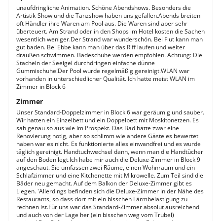
unaufdringliche Animation. Schöne Abendshows. Besonders die
Artistik-Show und die Tanzshow haben uns gefallen.Abends breiten
oft Händler ihre Waren am Pool aus. Die Waren sind aber sehr
überteuert. Am Strand oder in den Shops im Hotel kosten die Sachen
wesentlich weniger.Der Strand war wunderschön. Bei Flut kann man
gut baden. Bei Ebbe kann man über das Riff laufen und weiter
draußen schwimmen. Badeschuhe werden empfohlen. Achtung: Die
Stacheln der Seeigel durchdringen einfache dünne
Gummischuhe!Der Pool wurde regelmäßig gereinigt.WLAN war
vorhanden in unterschiedlicher Qualität. Ich hatte meist WLAN im
Zimmer in Block 6
Zimmer
Unser Standard-Doppelzimmer in Block 6 war geräumig und sauber.
Wir hatten ein Einzelbett und ein Doppelbett mit Moskitonetzen. Es
sah genau so aus wie im Prospekt. Das Bad hätte zwar eine
Renovierung nötig, aber so schlimm wie andere Gäste es bewertet
haben war es nicht. Es funktionierte alles einwandfrei und es wurde
täglich gereinigt. Handtuchwechsel dann, wenn man die Handtücher
auf den Boden legt.Ich habe mir auch die Deluxe-Zimmer in Block 9
angeschaut. Sie umfassen zwei Räume, einen Wohnraum und ein
Schlafzimmer und eine Kitchenette mit Mikrowelle. Zum Teil sind die
Bäder neu gemacht. Auf dem Balkon der Deluxe-Zimmer gibt es
Liegen. 'Allerdings befinden sich die Deluxe-Zimmer in der Nähe des
Restaurants, so dass dort mit ein bisschen Lärmbelästigung zu
rechnen ist.Für uns war das Standard-Zimmer absolut ausreichend
und auch von der Lage her (ein bisschen weg vom Trubel)