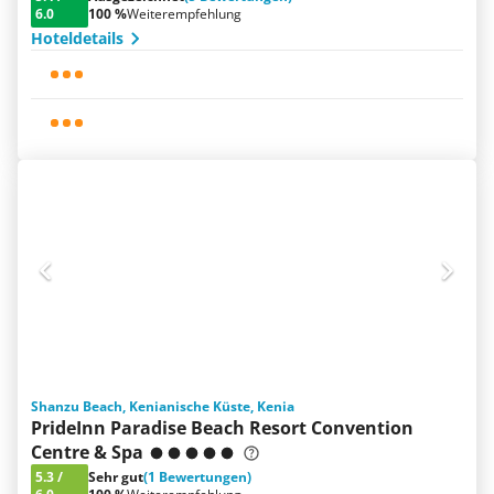
6.0
100 %
Weiterempfehlung
Hoteldetails
Shanzu Beach, Kenianische Küste, Kenia
PrideInn Paradise Beach Resort Convention
Centre & Spa
5.3
/
Sehr gut
(1 Bewertungen)