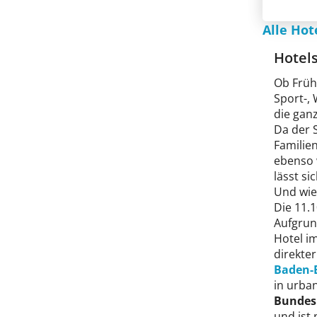
Alle Hot
Hotels
Ob Frühl
Sport-, 
die ganz
Da der 
Familie
ebenso 
lässt s
Und wie 
Die 11.1
Aufgrun
Hotel i
direkte
Baden-
in urba
Bundes
und ist 