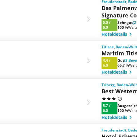
Freudenstadt, Bad
Das Palmenw
Signature Co
5.0
/
Sehr gut
(2
6.0
100 %
Weit
Hoteldetails
Titisee, Baden-Wü
Maritim Titi
4.4
/
Gut
(3 Bew
6.0
66.7 %
Wei
Hoteldetails
Triberg, Baden-Wü
Best Wester
5.7
/
Ausgezeic
6.0
100 %
Weit
Hoteldetails
Freudenstadt, Bad
Hotel Schwa