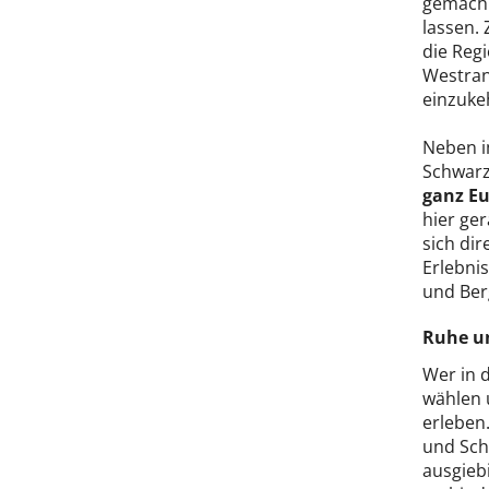
gemächl
lassen. 
die Reg
Westran
einzuke
Neben i
Schwarz
ganz E
hier ge
sich di
Erlebnis
und Ber
Ruhe u
Wer in 
wählen 
erleben
und Sch
ausgieb