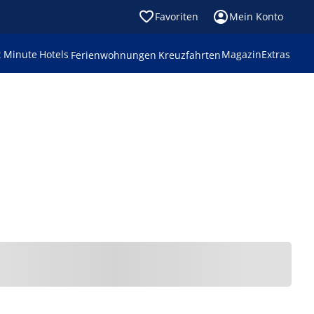
Favoriten
Mein Konto
t Minute
Hotels
Magazin
Extras
Ferienwohnungen
Kreuzfahrten