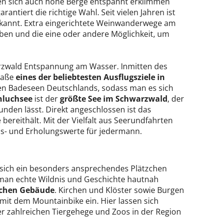
enen sich auch hohe Berge entspannt erklimmen
antiert die richtige Wahl. Seit vielen Jahren ist
ekannt. Extra eingerichtete Weinwanderwege am
ben und die eine oder andere Möglichkeit, um
rzwald Entspannung am Wasser. Inmitten des
traße
eines der beliebtesten Ausflugsziele in
en Badeseen Deutschlands, sodass man es sich
hluchsee
ist der
größte See im Schwarzwald
, der
nden lässt. Direkt angeschlossen ist das
bereithält. Mit der Vielfalt aus Seerundfahrten
is- und Erholungswerte für jedermann.
 sich ein besonders ansprechendes Plätzchen
 man echte Wildnis und Geschichte hautnah
schen Gebäude
. Kirchen und Klöster sowie Burgen
mit dem Mountainbike ein. Hier lassen sich
 zahlreichen Tiergehege und Zoos in der Region