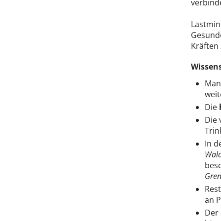
verbind
Lastmin
Gesunde
Kräften
Wissen
Man 
weit
Die
Die 
Trin
In d
Wal
besc
Gren
Rest
an P
Der 