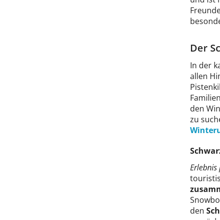
Freunde
besonde
Der S
In der k
allen H
Pistenk
Familien
den Win
zu such
Winter
Schwarz
Erlebnis
tourist
zusamm
Snowboa
den
Sch