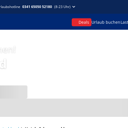
rlaubshotline
0341 65050 52180
(8-23 Uhr)
Deals
Urlaub buchen
Las
hen!
d