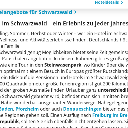
Hoteldetails
elangebote für Schwarzwald
 im Schwarzwald – ein Erlebnis zu jeder Jahres
ing, Sommer, Herbst oder Winter – wer ein Hotel im Schwarz
Wellness- und Aktivitätserlebnisse finden. Deutschlands höc
e Familie.
Schwarzwald genug Möglichkeiten bietet seine Zeit gemein
n-Pauschalen angeboten. In diesem Rahmen gibt es großzüg
wie eine Tour in den
Steinwasenpark
, wo Kinder über die 
ich optimal mit einem Besuch in Europas größter Rutschlan
ein Blick auf die Pensionen und Hotels im Schwarzwald zeig
00 Quadratkilometer große Ferienregion ist gut 200 Kilomet
d der großen Ausmaße finden Urlauber ganz
unterschiedl
m Schwarzwald gebucht wird, befindet man sich inmitten bre
r Nähe wunderbar ausgebauter Wanderwege. Nahegelegene 
Baden
,
Pforzheim
oder auch
Donaueschingen
bieten das 
ne Regionen gehen soll. Einen Ausflug nach
Freiburg im Bre
republik
, sollten Sie sich ebenfalls nicht entgehen lassen.
nur einen Katzensprung von der französischen Grenze entfer