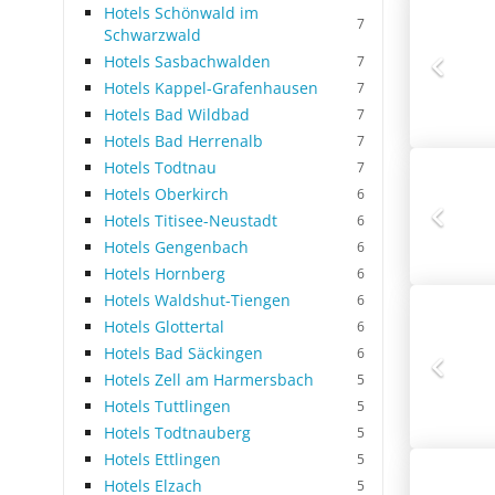
Hotels Schönwald im
7
Schwarzwald
Hotels Sasbachwalden
7
Hotels Kappel-Grafenhausen
7
Hotels Bad Wildbad
7
Hotels Bad Herrenalb
7
Hotels Todtnau
7
Hotels Oberkirch
6
Hotels Titisee-Neustadt
6
Hotels Gengenbach
6
Hotels Hornberg
6
Hotels Waldshut-Tiengen
6
Hotels Glottertal
6
Hotels Bad Säckingen
6
Hotels Zell am Harmersbach
5
Hotels Tuttlingen
5
Hotels Todtnauberg
5
Hotels Ettlingen
5
Hotels Elzach
5