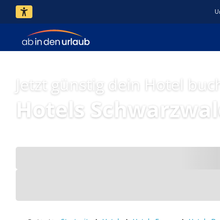
U
Jetzt günstig dein Hotel buc
Hotels Schwarzwal