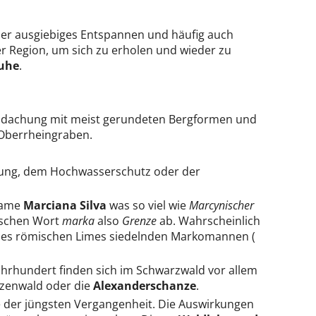
her ausgiebiges Entspannen und häufig auch
r Region, um sich zu erholen und wieder zu
Ruhe
.
bdachung mit meist gerundeten Bergformen und
Oberrheingraben.
gung, dem Hochwasserschutz oder der
Name
Marciana Silva
was so viel wie
Marcynischer
ischen Wort
marka
also
Grenze
ab. Wahrscheinlich
 des römischen Limes siedelnden Markomannen (
ahrhundert finden sich im Schwarzwald vor allem
zenwald oder die
Alexanderschanze
.
 der jüngsten Vergangenheit. Die Auswirkungen