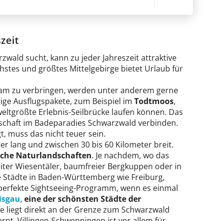
zeit
wald sucht, kann zu jeder Jahreszeit attraktive
hstes und größtes Mittelgebirge bietet Urlaub für
sam zu verbringen, werden unter anderem gerne
ige Ausflugspakete, zum Beispiel im
Todtmoos
,
weltgrößte Erlebnis-Seilbrücke laufen können. Das
dschaft im Badeparadies Schwarzwald verbinden.
t, muss das nicht teuer sein.
er lang und zwischen 30 bis 60 Kilometer breit.
iche Naturlandschaften
. Je nachdem, wo das
iter Wiesentäler, baumfreier Bergkuppen oder in
Städte in Baden-Württemberg wie Freiburg,
perfekte Sightseeing-Programm, wenn es einmal
isgau
,
eine der schönsten Städte der
 Sie liegt direkt an der Grenze zum Schwarzwald
nt. Villingen-Schwenningen ist vor allem für