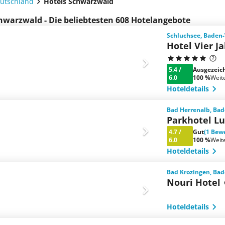
eutschland
Hotels Schwarzwald
hwarzwald - Die beliebtesten 608 Hotelangebote
Schluchsee, Baden
Hotel Vier J
5.4
/
Ausgezeic
6.0
100 %
Weit
Hoteldetails
Bad Herrenalb, Ba
Parkhotel Lu
4.7
/
Gut
(1 Bew
6.0
100 %
Weit
Hoteldetails
Bad Krozingen, Ba
Nouri Hotel
Hoteldetails