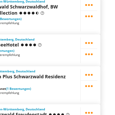
en-Württemberg, Deutschland
ald Schwarzwaldhof, BW
llection
 Bewertungen)
erempfehlung
rttemberg, Deutschland
seeHotel
ertungen)
terempfehlung
rttemberg, Deutschland
n Plus Schwarzwald Residenz
hnet
(1 Bewertungen)
erempfehlung
en-Württemberg, Deutschland
rzwald Freudenstadt