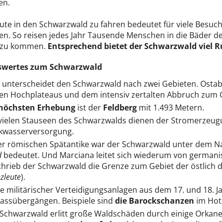
en.
ute in den Schwarzwald zu fahren bedeutet für viele Besuc
n. So reisen jedes Jahr Tausende Menschen in die Bäder de
 zu kommen.
Entsprechend bietet der Schwarzwald viel 
swertes zum Schwarzwald
unterscheidet den Schwarzwald nach zwei Gebieten. Osta
en Hochplateaus und dem intensiv zertalten Abbruch zum 
höchsten Erhebung
ist der
Feldberg
mit 1.493 Metern.
vielen Stauseen des Schwarzwalds dienen der Stromerzeu
kwasserversorgung.
er römischen Spätantike war der Schwarzwald unter dem 
d
bedeutet. Und Marciana leitet sich wiederum von german
hrieb der Schwarzwald die Grenze zum Gebiet der östlich
zleute
).
e militärischer Verteidigungsanlagen aus dem 17. und 18. J
assübergängen. Beispiele sind
die Barockschanzen
im Hot
Schwarzwald erlitt große Waldschäden durch einige Orkane