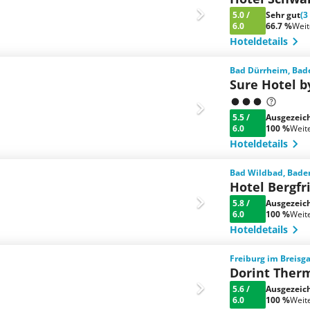
5.0
/
Sehr gut
(3
6.0
66.7 %
Wei
Hoteldetails
Bad Dürrheim, Bad
Sure Hotel 
5.5
/
Ausgezeic
6.0
100 %
Weit
Hoteldetails
Bad Wildbad, Bade
Hotel Bergfr
5.8
/
Ausgezeic
6.0
100 %
Weit
Hoteldetails
Freiburg im Breis
Dorint Ther
5.6
/
Ausgezeic
6.0
100 %
Weit