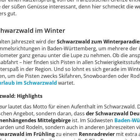
 der süßen Genüsse interessant, denn hier schmeckt die w
rs gut.
chwarzwald im Winter
alten Jahreszeit wird der
Schwarzwald zum Winterparadie
immelsrichtungen in Baden-Württemberg, um mehrere der üb
ilometer ganz genau unter die Lupe zu nehmen. Ob die ansp
abfahrt – hier finden sich Pisten in allen Schwierigkeitsstu
terspaß in der Region. Und so lohnt es sich gerade im Wint
en, um die Pisten zwecks Skifahren, Snowboarden oder Rode
urlaub im Schwarzwald
wartet.
wald: Highlights
 pur
lautet das Motto für einen Aufenthalt im Schwarzwald. 
ischen Angebot, sondern daran, dass
der Schwarzwald Deu
enhängendes Mittelgebirge
ist. Im Südwesten
Baden-Wü
rden und Rodeln, sondern auch in anderen Jahreszeiten v
warzwald im Frühling
zu einem
Rennradrevier
mit extra