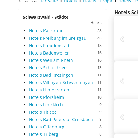
Startseite
Hotels
Hotels Europa
Hotels D
Du bist hier:
Hotels Sc
Schwarzwald - Städte
Hotels
Hotels Karlsruhe
58
Hotels Freiburg im Breisgau
48
Hotels Freudenstadt
18
Hotels Badenweiler
16
Hotels Weil am Rhein
16
Hotels Schluchsee
13
Hotels Bad Krozingen
11
Hotels Villingen-Schwenningen
11
Hotels Hinterzarten
11
Hotels Pforzheim
10
Hotels Lenzkirch
9
Hotels Titisee
9
Hotels Bad Peterstal-Griesbach
8
Hotels Offenburg
8
Hotels Triberg
8