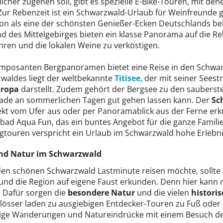
icher zugehen soll, gibt es spezielle E-Bike-Touren, mit d
Zur Rebenzeit ist ein Schwarzwald-Urlaub für Weinfreunde gar
ion als eine der schönsten Genießer-Ecken Deutschlands b
d des Mittelgebirges bieten ein klasse Panorama auf die Re
hren und die lokalen Weine zu verköstigen.
mposanten Bergpanoramen bietet eine Reise in den Schwa
waldes liegt der weltbekannte
Titisee
, der mit seiner Sees
uropa
darstellt. Zudem gehört der Bergsee zu den sauberst
rade an sommerlichen Tagen gut gehen lassen kann. Der
Sc
rekt vom Ufer aus oder per Panoramablick aus der Ferne erku
bad Aqua Fun, das ein buntes Angebot für die ganze Familie 
gtouren verspricht ein Urlaub im Schwarzwald hohe Erlebn
nd Natur im Schwarzwald
den schönen Schwarzwald Lastminute reisen möchte, sollte
und die Region auf eigene Faust erkunden. Denn hier kann
. Dafür sorgen die
besondere Natur
und die vielen
histori
lösser laden zu ausgiebigen Entdecker-Touren zu Fuß oder 
ige Wanderungen und Natureindrücke mit einem Besuch der